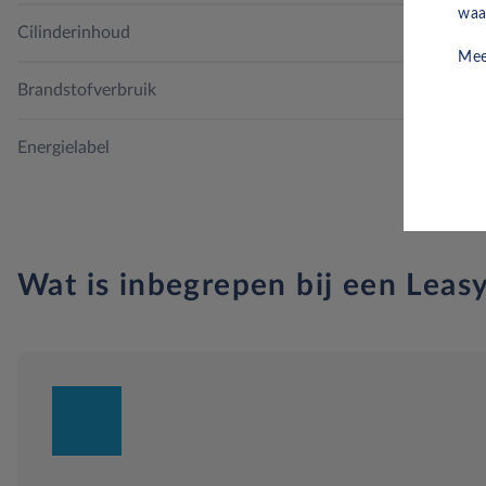
Lane departure waarschuwing activeert de besturing
waa
Cilinderinhoud
Mee
Airbags 6
Brandstofverbruik
Energielabel
Wat is inbegrepen bij een Leasy