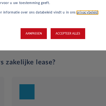
rvoor u uw toestemming geeft.
1.2 liter
r informatie over ons databeleid vindt u in ons
privacybeleid
.
5.3 l/100km
D
AANPASSEN
ACCEPTEER ALLES
s zakelijke lease?