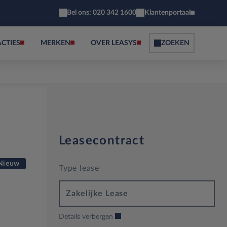
Bel ons: 020 342 1600
Klantenportaal
ACTIES
MERKEN
OVER LEASYS
ZOEKEN
Leasecontract
Nieuw
Type lease
Zakelijke Lease
Details verbergen