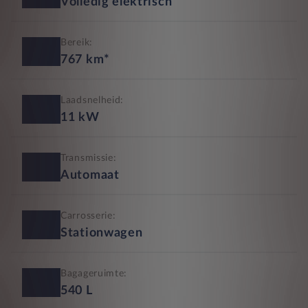
Volledig elektrisch
Bereik:
767
km*
Laadsnelheid:
11
kW
Transmissie:
Automaat
Carrosserie:
Stationwagen
Bagageruimte:
540
L