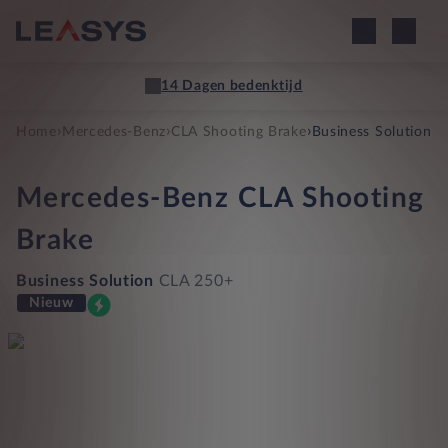
14 Dagen bedenktijd
›
›
›
Home
Mercedes-Benz
CLA Shooting Brake
Business Solution
Mercedes-Benz
CLA Shooting
Brake
Business Solution
CLA 250+
Nieuw