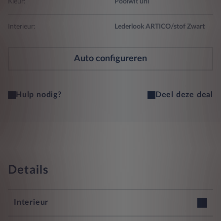
Kleur:
Poolwit uni
Interieur:
Lederlook ARTICO/stof Zwart
Auto configureren
Hulp nodig?
Deel deze deal
Details
Interieur