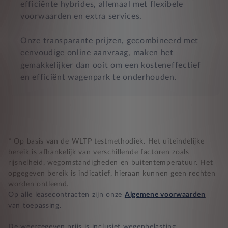
efficiënte hybrides, allemaal met flexibele
voorwaarden en extra services.
Onze transparante prijzen, gecombineerd met
eenvoudige online aanvraag, maken het
gemakkelijker dan ooit om een kosteneffectief
en efficiënt wagenpark te onderhouden.
* Op basis van de WLTP testmethodiek. Het uiteindelijke
bereik is afhankelijk van verschillende factoren zoals
rijsnelheid, wegomstandigheden en buitentemperatuur. Het
opgegeven bereik is indicatief, hieraan kunnen geen rechten
worden ontleend.
Op alle leasecontracten zijn onze
Algemene voorwaarden
van toepassing.
De weergegeven prijs is inclusief wegenbelasting,