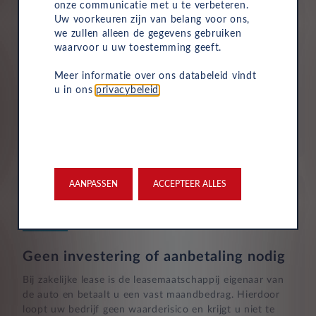
onze communicatie met u te verbeteren.
Uw voorkeuren zijn van belang voor ons,
Ingebouwde Apps
we zullen alleen de gegevens gebruiken
waarvoor u uw toestemming geeft.
Verzekering
Apps controle
Meer informatie over ons databeleid vindt
Uw Leasys zakelijke autolease is standaard voorzien van
u in ons
privacybeleid
.
verzekering. De maandelijkse kosten omvatten een
inzittendenschadeverzekering, een WA-verzekering en
een uitgebreide dekking, zodat u volledig beschermd
bent in het geval van onvoorziene ongelukken.
AANPASSEN
ACCEPTEER ALLES
Geen investering of aanbetaling nodig
Bij zakelijke lease is de leasemaatschappij eigenaar van
de auto en betaalt u een vast maandbedrag. Hierdoor
loopt uw bedrijf geen waarderisico en krijgt u niet te