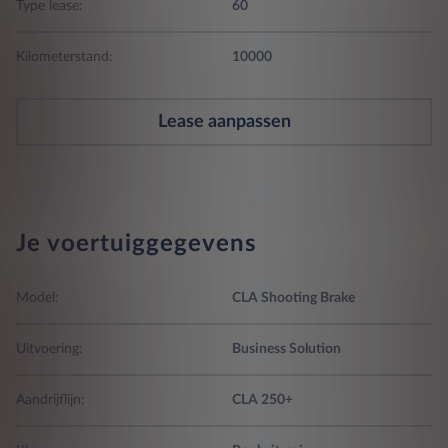
Type lease:
60
Kilometerstand:
10000
Lease aanpassen
Je voertuiggegevens
Model:
CLA Shooting Brake
Uitvoering:
Business Solution
Aandrijflijn:
CLA 250+