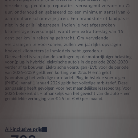
verzekering, pechhulp, reparaties, vervangend vervoer na 72
uur, onderhoud en gebaseerd op een minimum aantal van 6
aantoonbare schadevrije jaren. Een brandstof- of laadpas is
niet in de prijs inbegrepen. Indien je het afgesproken
kilometrage overschrijdt, wordt een extra toeslag van 15
cent per km in rekening gebracht. Om vervelende
verrassingen te voorkomen, zullen we jaarlijks opvragen
hoeveel kilometers je inmiddels hebt gereden.>
De overheid is van plan de kortingen op de motorrijtuigenbelasting
voor (plug-in hybride) elektrische auto’s in de periode 2026-2030
verder af te bouwen. Elektrische voertuigen (EV): voor de periode
van 2026–2029 geldt een korting van 25%. Hierna geldt
(vooralsnog) het volledige mrb-tarief. Plug-in hybride voertuigen
(PHEV): vanaf 1 januari 2026 geldt het volledige mrb-tarief. Deze
aanpassing heeft gevolgen voor het maandelijkse leasebedrag. Voor
2026 betekent dit – afhankelijk van het gewicht van de auto – een
gemiddelde verhoging van € 25 tot € 60 per maand.
All-inclusive prijs