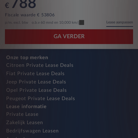
788
€
Fiscale waarde € 53806
Lease aanpassen
p/m. excl. btw
o.b.v 60 mnd en 10,000 km/j
GA VERDER
Onze top merken
Citroen Private Lease Deals
Fiat Private Lease Deals
Jeep Private Lease Deals
Opel Private Lease Deals
Peugeot Private Lease Deals
Lease informatie
Private Lease
Zakelijk Leasen
Bedrijfswagen Leasen