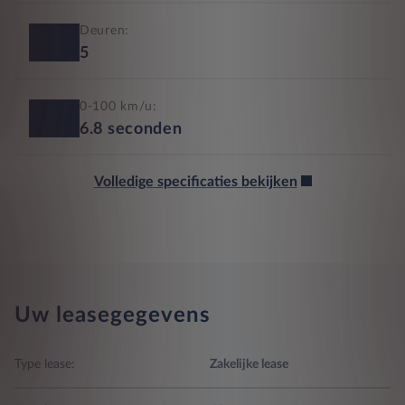
Deuren:
5
0-100 km/u:
6.8
seconden
Volledige specificaties bekijken
Uw leasegegevens
Type lease:
Zakelijke lease