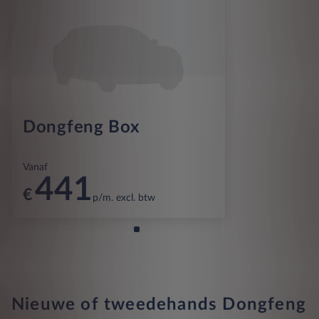
Dongfeng Box
Vanaf
441
€
p/m. excl. btw
Nieuwe of tweedehands Dongfeng