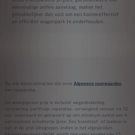
eenvoudige online aanvraag, maken het
gemakkelijker dan ooit om een kosteneffectief
en efficiënt wagenpark te onderhouden.
Op alle leasecontracten zijn onze
Algemene voorwaarden
van toepassing.
De weergegeven prijs is inclusief wegenbelasting,
verzekering, pechhulp, reparaties, vervangend vervoer na 72
uur, onderhoud en gebaseerd op een minimum aantal van 6
aantoonbare schadevrije jaren. Een brandstof- of laadpas is
niet in de prijs inbegrepen. Indien je het afgesproken
kilometrage overschrijdt, wordt een extra toeslag van 15