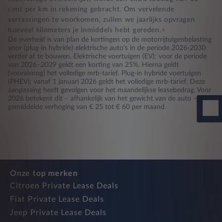
cent per km in rekening gebracht. Om vervelende
verrassingen te voorkomen, zullen we jaarlijks opvragen
hoeveel kilometers je inmiddels hebt gereden.>
De overheid is van plan de kortingen op de motorrijtuigenbelasting
voor (plug-in hybride) elektrische auto’s in de periode 2026-2030
verder af te bouwen. Elektrische voertuigen (EV): voor de periode
van 2026–2029 geldt een korting van 25%. Hierna geldt
(vooralsnog) het volledige mrb-tarief. Plug-in hybride voertuigen
(PHEV): vanaf 1 januari 2026 geldt het volledige mrb-tarief. Deze
aanpassing heeft gevolgen voor het maandelijkse leasebedrag. Voor
2026 betekent dit – afhankelijk van het gewicht van de auto – een
gemiddelde verhoging van € 25 tot € 60 per maand.
Onze top merken
Citroen Private Lease Deals
Fiat Private Lease Deals
Jeep Private Lease Deals