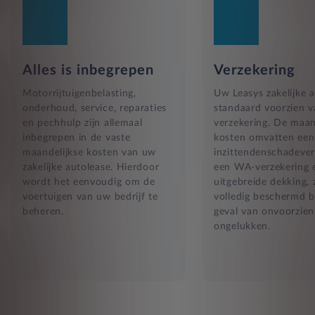
Alles is inbegrepen
Verzekering
Motorrijtuigenbelasting,
Uw Leasys zakelijke a
onderhoud, service, reparaties
standaard voorzien 
en pechhulp zijn allemaal
verzekering. De maan
inbegrepen in de vaste
kosten omvatten een
maandelijkse kosten van uw
inzittendenschadever
zakelijke autolease. Hierdoor
een WA-verzekering 
wordt het eenvoudig om de
uitgebreide dekking, 
voertuigen van uw bedrijf te
volledig beschermd b
beheren.
geval van onvoorzien
ongelukken.