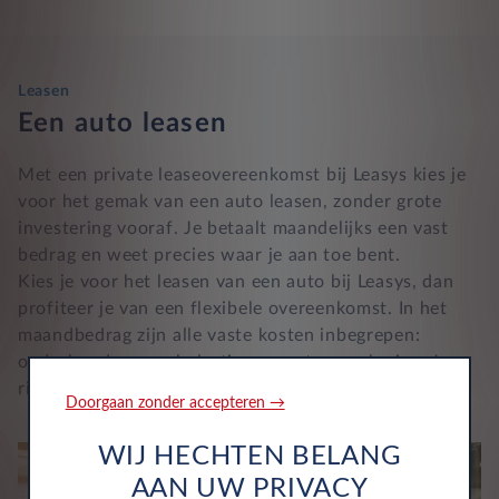
Leasen
Een auto leasen
Met een private leaseovereenkomst bij Leasys kies je
voor het gemak van een auto leasen, zonder grote
investering vooraf. Je betaalt maandelijks een vast
bedrag en weet precies waar je aan toe bent.
Kies je voor het leasen van een auto bij Leasys, dan
profiteer je van een flexibele overeenkomst. In het
maandbedrag zijn alle vaste kosten inbegrepen:
onderhoud, wegenbelasting en autoverzekering. Je
rijdt dus zonder verrassingen.
Doorgaan zonder accepteren →
WIJ HECHTEN BELANG
AAN UW PRIVACY