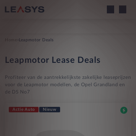
›
Home
Leapmotor Deals
Leapmotor Lease Deals
Profiteer van de aantrekkelijkste zakelijke leaseprijzen
voor de Leapmotor modellen, de Opel Grandland en
de DS No7
Actie Auto
Nieuw