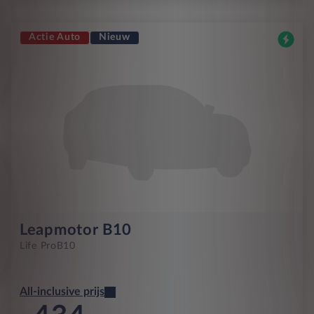
Actie Auto
Nieuw
Leapmotor B10
Life Pro
B10
All-inclusive prijs