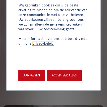
Wij gebruiken cookies om u de beste
ervaring te bieden en om de relevantie van
onze communicatie met u te verbeteren.
Uw voorkeuren zijn van belang voor ons,
DS No 7
we zullen alleen de gegevens gebruiken
N°7
HYBRID
waarvoor u uw toestemming geeft.
Meer informatie over ons databeleid vindt
All-inclusive prijs
u in ons
privacybeleid
.
628
€
p/m. excl. btw
o.b.v 60 mnd en 10,000 km/j
AANPASSEN
ACCEPTEER ALLES