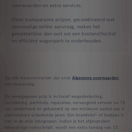
voorwaarden en extra services.
Onze transparante prijzen, gecombineerd met
eenvoudige online aanvraag, maken het
gemakkelijker dan ooit om een kosteneffectief
en efficiënt wagenpark te onderhouden.
Op alle leasecontracten zijn onze
Algemene voorwaarden
van toepassing.
De weergegeven prijs is inclusief wegenbelasting,
verzekering, pechhulp, reparaties, vervangend vervoer na 72
uur, onderhoud en gebaseerd op een minimum aantal van 6
aantoonbare schadevrije jaren. Een brandstof- of laadpas is
niet in de prijs inbegrepen. Indien je het afgesproken
kilometrage overschrijdt, wordt een extra toeslag van 15