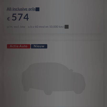
All-inclusive prijs
574
€
p/m. excl. btw
o.b.v 60 mnd en 10,000 km/j
Actie Auto
Nieuw