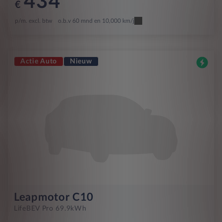
434
€
p/m. excl. btw
o.b.v 60 mnd en 10,000 km/j
Actie Auto
Nieuw
Leapmotor C10
Life
BEV Pro 69.9kWh