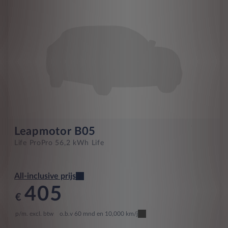
Leapmotor B05
Life Pro
Pro 56,2 kWh Life
All-inclusive prijs
405
€
p/m. excl. btw
o.b.v 60 mnd en 10,000 km/j