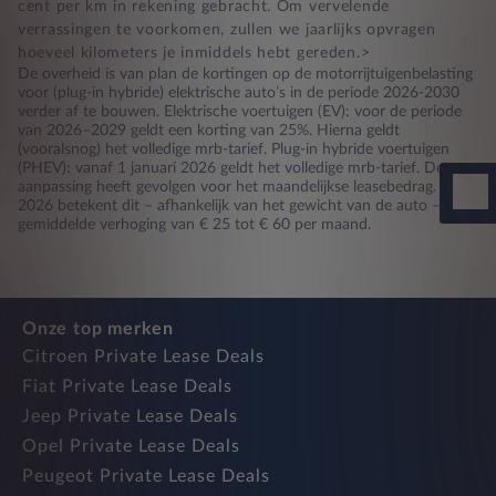
cent per km in rekening gebracht. Om vervelende
verrassingen te voorkomen, zullen we jaarlijks opvragen
hoeveel kilometers je inmiddels hebt gereden.>
De overheid is van plan de kortingen op de motorrijtuigenbelasting
voor (plug-in hybride) elektrische auto’s in de periode 2026-2030
verder af te bouwen. Elektrische voertuigen (EV): voor de periode
van 2026–2029 geldt een korting van 25%. Hierna geldt
(vooralsnog) het volledige mrb-tarief. Plug-in hybride voertuigen
(PHEV): vanaf 1 januari 2026 geldt het volledige mrb-tarief. Deze
aanpassing heeft gevolgen voor het maandelijkse leasebedrag. Voor
2026 betekent dit – afhankelijk van het gewicht van de auto – een
gemiddelde verhoging van € 25 tot € 60 per maand.
Onze top merken
Citroen Private Lease Deals
Fiat Private Lease Deals
Jeep Private Lease Deals
Opel Private Lease Deals
Peugeot Private Lease Deals