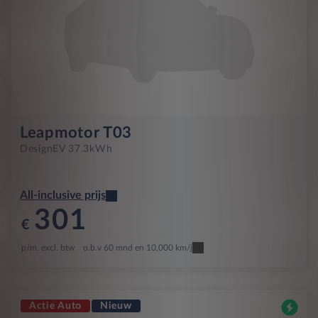
Leapmotor T03
Design
EV 37.3kWh
All-inclusive prijs
301
€
p/m. excl. btw
o.b.v 60 mnd en 10,000 km/j
Actie Auto
Nieuw