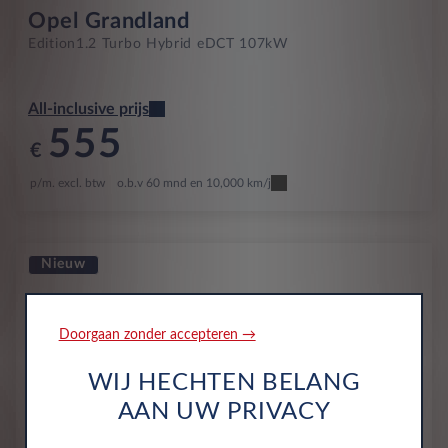
Opel Grandland
Edition
1.2 Turbo Hybrid eDCT 107kW
All-inclusive prijs
555
€
p/m. excl. btw
o.b.v 60 mnd en 10,000 km/j
Nieuw
Doorgaan zonder accepteren →
WIJ HECHTEN BELANG
AAN UW PRIVACY