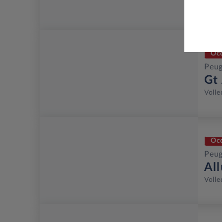
Volle
Oc
Peug
Gt
Volle
Oc
Peug
Al
Volle