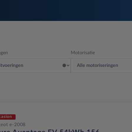
ngen
Motorisatie
casion
eot e-2008