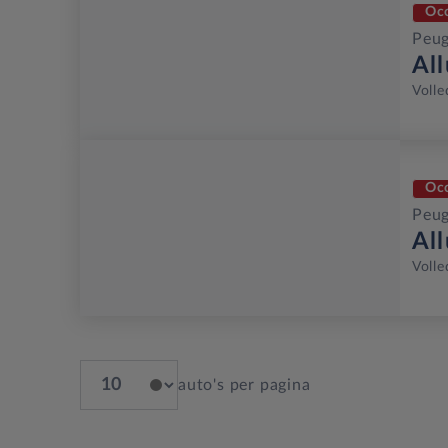
Oc
Peug
Al
Volle
Oc
Peug
Al
Volle
auto's per pagina