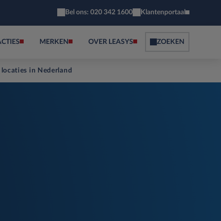
Bel ons: 020 342 1600
Klantenportaal
ACTIES
MERKEN
OVER LEASYS
ZOEKEN
 locaties in Nederland