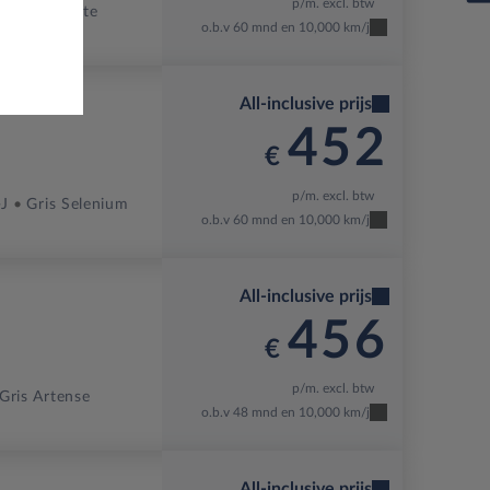
p/m. excl. btw
Blanc Okenite
o.b.v 60 mnd en 10,000 km/j
All-inclusive prijs
452
€
p/m. excl. btw
-J
Gris Selenium
o.b.v 60 mnd en 10,000 km/j
All-inclusive prijs
456
€
p/m. excl. btw
Gris Artense
o.b.v 48 mnd en 10,000 km/j
All-inclusive prijs