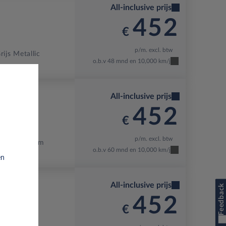
All-inclusive prijs
452
€
p/m. excl. btw
rijs Metallic
o.b.v 48 mnd en 10,000 km/j
All-inclusive prijs
452
€
p/m. excl. btw
Gris Selenium
o.b.v 60 mnd en 10,000 km/j
en
All-inclusive prijs
Feedback
452
€