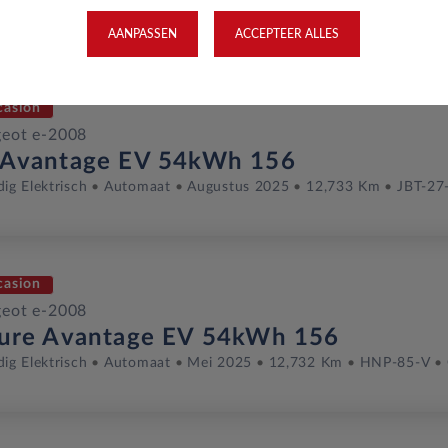
dig Elektrisch
Automaat
Juli 2025
14,803 Km
HXX-03-S
AANPASSEN
ACCEPTEER ALLES
casion
eot e-2008
 Avantage EV 54kWh 156
dig Elektrisch
Automaat
Augustus 2025
12,733 Km
JBT-27
casion
eot e-2008
lure Avantage EV 54kWh 156
dig Elektrisch
Automaat
Mei 2025
12,732 Km
HNP-85-V