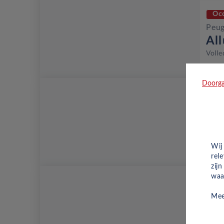
Oc
Peug
Al
Volle
Doorga
Oc
Peug
Gt
Volle
Wij
rel
zij
waa
Oc
Mee
Peug
Gt