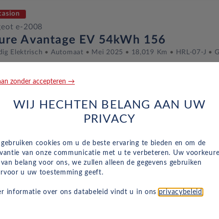
casion
eot e-2008
lure Avantage EV 54kWh 156
dig Elektrisch
Automaat
Mei 2025
18,019 Km
HRL-07-J
G
an zonder accepteren →
casion
WIJ HECHTEN BELANG AAN UW
eot e-2008
PRIVACY
 Avantage EV 54kWh 156
dig Elektrisch
Automaat
Juli 2025
14,082 Km
HXX-12-S
 gebruiken cookies om u de beste ervaring te bieden en om de
evantie van onze communicatie met u te verbeteren. Uw voorkeur
n van belang voor ons, we zullen alleen de gegevens gebruiken
rvoor u uw toestemming geeft.
casion
r informatie over ons databeleid vindt u in ons
privacybeleid
.
eot e-2008
 Avantage EV 54kWh 156