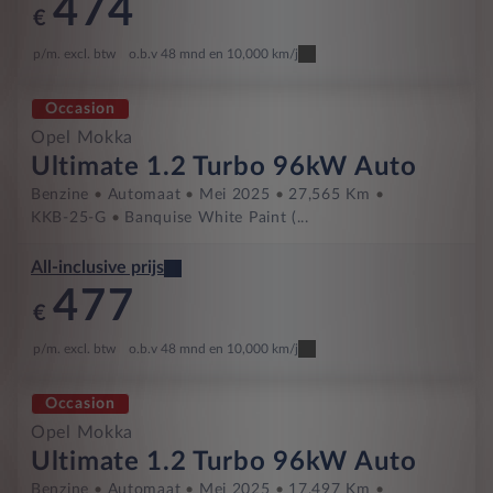
474
€
p/m. excl. btw
o.b.v 48 mnd en 10,000 km/j
Occasion
Opel Mokka
Ultimate 1.2 Turbo 96kW Auto
Benzine
Automaat
Mei 2025
27,565 Km
KKB-25-G
Banquise White Paint (...
All-inclusive prijs
477
€
p/m. excl. btw
o.b.v 48 mnd en 10,000 km/j
Occasion
Opel Mokka
Ultimate 1.2 Turbo 96kW Auto
Benzine
Automaat
Mei 2025
17,497 Km