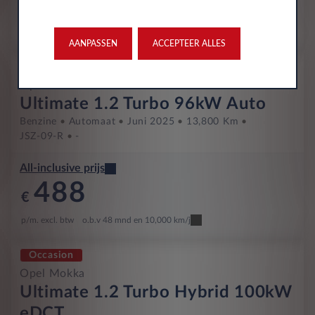
484
€
p/m. excl. btw
o.b.v 48 mnd en 10,000 km/j
AANPASSEN
ACCEPTEER ALLES
Occasion
Opel Mokka
Ultimate 1.2 Turbo 96kW Auto
Benzine
Automaat
Juni 2025
13,800 Km
JSZ-09-R
-
All-inclusive prijs
488
€
p/m. excl. btw
o.b.v 48 mnd en 10,000 km/j
Occasion
Opel Mokka
Ultimate 1.2 Turbo Hybrid 100kW
eDCT