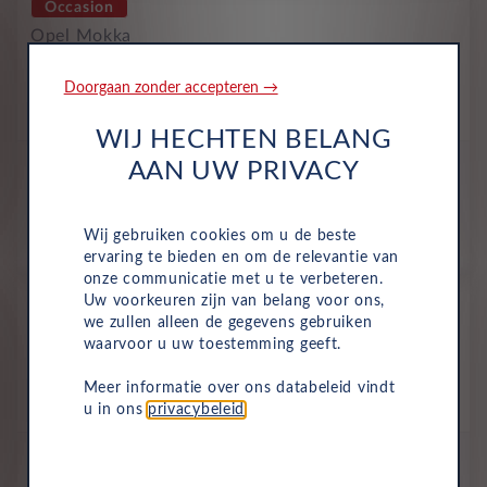
Occasion
Opel Mokka
Ultimate 1.2 Turbo 96kW Auto
Doorgaan zonder accepteren →
Benzine
Automaat
Mei 2025
19,220 Km
KJV-09-L
Artense Grey Paint (KCA)
WIJ HECHTEN BELANG
All-inclusive prijs
AAN UW PRIVACY
484
€
Wij gebruiken cookies om u de beste
p/m. excl. btw
o.b.v 48 mnd en 10,000 km/j
ervaring te bieden en om de relevantie van
onze communicatie met u te verbeteren.
Occasion
Uw voorkeuren zijn van belang voor ons,
we zullen alleen de gegevens gebruiken
Opel Mokka
waarvoor u uw toestemming geeft.
Ultimate 1.2 Turbo 96kW Auto
Benzine
Automaat
Mei 2025
14,146 Km
Meer informatie over ons databeleid vindt
KKB-27-G
Artense Grey Paint (KCA)
u in ons
privacybeleid
.
All-inclusive prijs