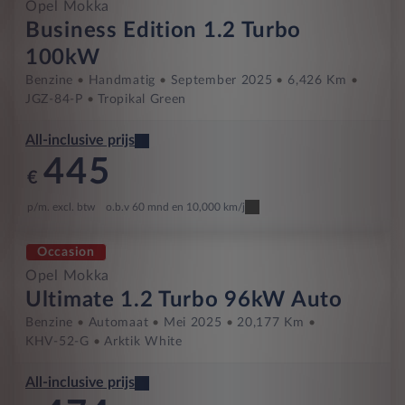
Opel Mokka
Business Edition 1.2 Turbo
100kW
Benzine
Handmatig
September 2025
6,426 Km
JGZ-84-P
Tropikal Green
All-inclusive prijs
445
€
p/m. excl. btw
o.b.v 60 mnd en 10,000 km/j
Occasion
Opel Mokka
Ultimate 1.2 Turbo 96kW Auto
Benzine
Automaat
Mei 2025
20,177 Km
KHV-52-G
Arktik White
All-inclusive prijs