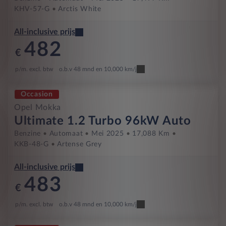
KHV-57-G
Arctis White
All-inclusive prijs
482
€
p/m. excl. btw
o.b.v 48 mnd en 10,000 km/j
Occasion
Opel Mokka
Ultimate 1.2 Turbo 96kW Auto
Benzine
Automaat
Mei 2025
17,088 Km
KKB-48-G
Artense Grey
All-inclusive prijs
483
€
p/m. excl. btw
o.b.v 48 mnd en 10,000 km/j