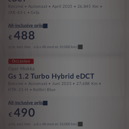
Benzine
Automaat
April 2025
26,845 Km
JXX-83-L
Grijs
All-inclusive prijs
488
€
p/m. excl. btw
o.b.v 48 mnd en 10,000 km/j
Occasion
Opel Mokka
Gs 1.2 Turbo Hybrid eDCT
Benzine
Automaat
Juni 2025
27,688 Km
HTK-21-H
Kolibri Blue
All-inclusive prijs
490
€
p/m. excl. btw
o.b.v 48 mnd en 10,000 km/j