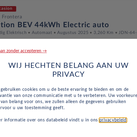
casion
 Frontera
ition BEV 44kWh Electric auto
dig Elektrisch
Automaat
Augustus 2025
3,260 Km
JDN-64
an zonder accepteren →
casion
WIJ HECHTEN BELANG AAN UW
 Frontera
PRIVACY
ition BEV 44kWh Electric auto
dig Elektrisch
Automaat
Maart 2026
5,150 Km
KDD-85-V
 gebruiken cookies om u de beste ervaring te bieden en om de
evantie van onze communicatie met u te verbeteren. Uw voorkeur
n van belang voor ons, we zullen alleen de gegevens gebruiken
rvoor u uw toestemming geeft.
casion
r informatie over ons databeleid vindt u in ons
privacybeleid
.
 Frontera
ition BEV 44kWh Electric auto