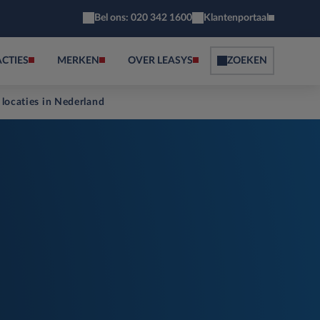
Bel ons: 020 342 1600
Klantenportaal
ACTIES
MERKEN
OVER LEASYS
ZOEKEN
 locaties in Nederland