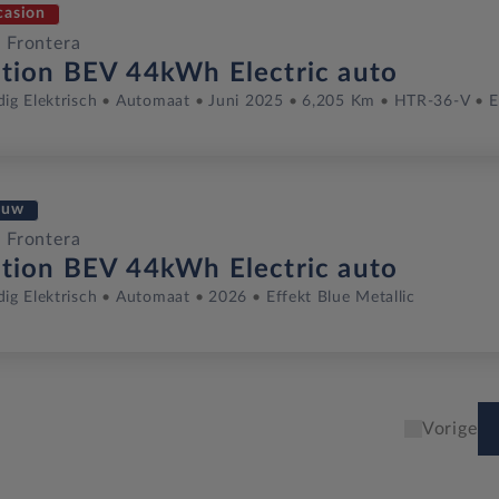
casion
 Frontera
ition BEV 44kWh Electric auto
dig Elektrisch
Automaat
Juni 2025
6,205 Km
HTR-36-V
E
euw
 Frontera
ition BEV 44kWh Electric auto
dig Elektrisch
Automaat
2026
Effekt Blue Metallic
Vorige