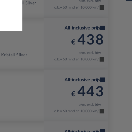
p/m. excl. btw
3-X
Kristall Silver
o.b.v 60 mnd en 10,000 km/j
All-inclusive prijs
438
€
p/m. excl. btw
Kristall Silver
o.b.v 60 mnd en 10,000 km/j
All-inclusive prijs
443
€
p/m. excl. btw
o.b.v 60 mnd en 10,000 km/j
All-inclusive prijs