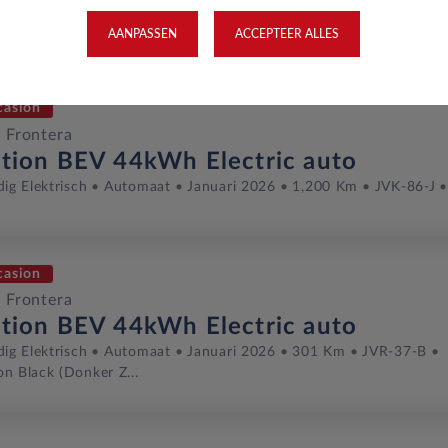
dig Elektrisch
Automaat
Augustus 2025
13,316 Km
JDN-6
AANPASSEN
ACCEPTEER ALLES
casion
 Frontera
ition BEV 44kWh Electric auto
dig Elektrisch
Automaat
Januari 2026
1,200 Km
JVK-86-J
casion
 Frontera
ition BEV 44kWh Electric auto
dig Elektrisch
Automaat
Januari 2026
301 Km
JVR-37-B
n Black (donker Z...