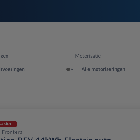
ngen
Motorisatie
casion
 Frontera