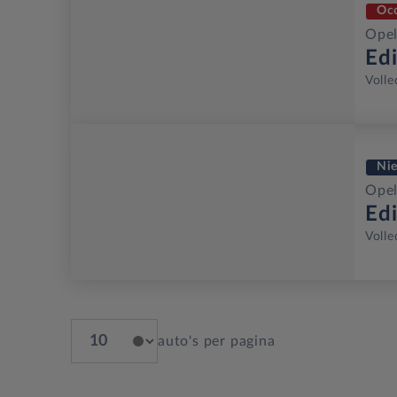
Oc
Opel
Ed
Volle
Ni
Opel
Ed
Volle
auto's per pagina