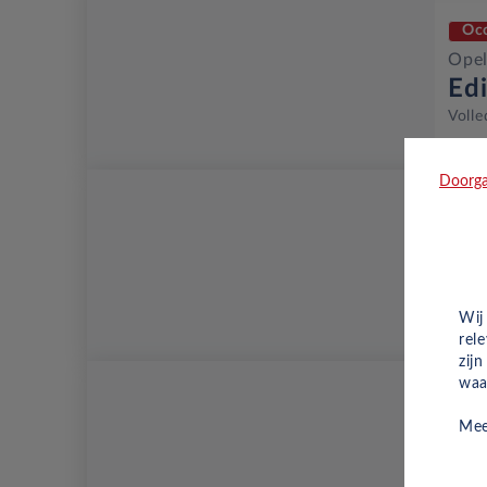
Oc
Opel
Ed
Volle
Doorga
Oc
Opel
Ed
Volle
Wij
rel
zij
waa
Oc
Mee
Opel
Ed