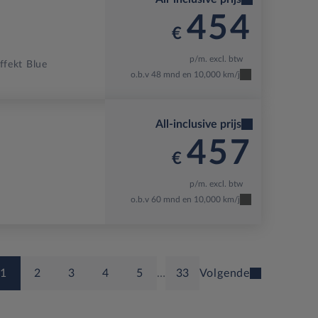
454
€
p/m. excl. btw
ffekt Blue
o.b.v 48 mnd en 10,000 km/j
All-inclusive prijs
457
€
p/m. excl. btw
o.b.v 60 mnd en 10,000 km/j
1
2
3
4
5
…
33
Volgende