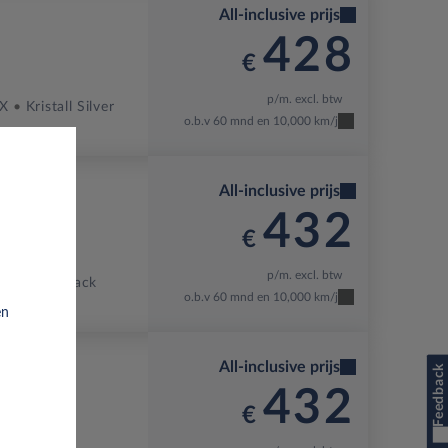
All-inclusive prijs
428
€
p/m. excl. btw
-X
Kristall Silver
o.b.v 60 mnd en 10,000 km/j
All-inclusive prijs
432
€
p/m. excl. btw
Carbon Black
o.b.v 60 mnd en 10,000 km/j
en
All-inclusive prijs
Feedback
432
€