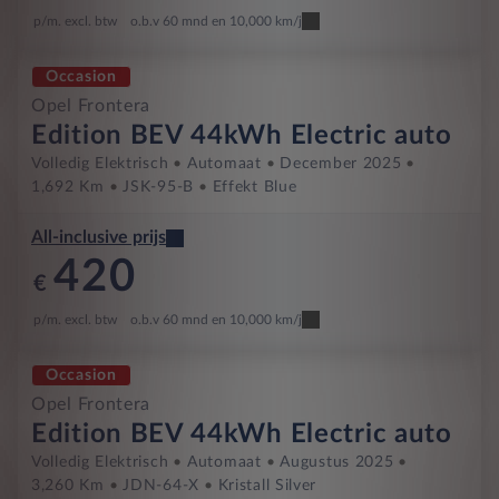
p/m. excl. btw
o.b.v 60 mnd en 10,000 km/j
Occasion
Opel Frontera
Edition BEV 44kWh Electric auto
Volledig Elektrisch
Automaat
December 2025
1,692 Km
JSK-95-B
Effekt Blue
All-inclusive prijs
420
€
p/m. excl. btw
o.b.v 60 mnd en 10,000 km/j
Occasion
Opel Frontera
Edition BEV 44kWh Electric auto
Volledig Elektrisch
Automaat
Augustus 2025
3,260 Km
JDN-64-X
Kristall Silver