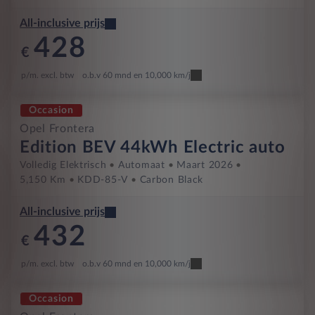
All-inclusive prijs
428
€
p/m. excl. btw
o.b.v 60 mnd en 10,000 km/j
Occasion
Opel Frontera
Edition BEV 44kWh Electric auto
Volledig Elektrisch
Automaat
Maart 2026
5,150 Km
KDD-85-V
Carbon Black
All-inclusive prijs
432
€
p/m. excl. btw
o.b.v 60 mnd en 10,000 km/j
Occasion