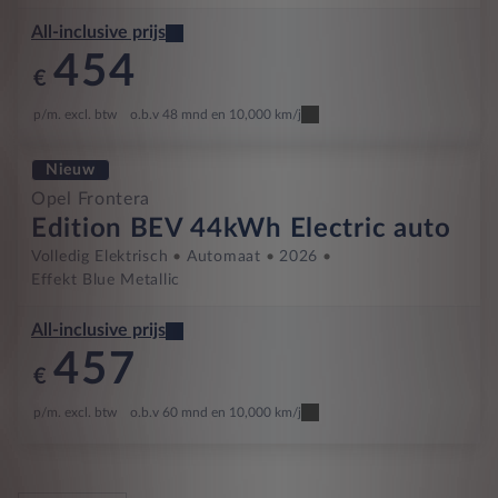
All-inclusive prijs
454
€
p/m. excl. btw
o.b.v 48 mnd en 10,000 km/j
Nieuw
Opel Frontera
Edition BEV 44kWh Electric auto
Volledig Elektrisch
Automaat
2026
Effekt Blue Metallic
All-inclusive prijs
457
€
p/m. excl. btw
o.b.v 60 mnd en 10,000 km/j