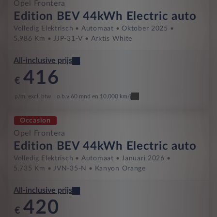
Opel Frontera
Edition BEV 44kWh Electric auto
Volledig Elektrisch
Automaat
Oktober 2025
5,986 Km
JJP-31-V
Arktis White
All-inclusive prijs
416
€
p/m. excl. btw
o.b.v 60 mnd en 10,000 km/j
Occasion
Opel Frontera
Edition BEV 44kWh Electric auto
Volledig Elektrisch
Automaat
Januari 2026
5,735 Km
JVN-35-N
Kanyon Orange
All-inclusive prijs
420
€