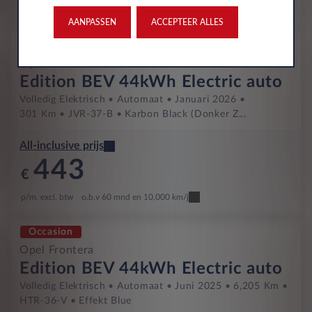
p/m. excl. btw
o.b.v 60 mnd en 10,000 km/j
AANPASSEN
ACCEPTEER ALLES
Occasion
Opel Frontera
Edition BEV 44kWh Electric auto
Volledig Elektrisch
Automaat
Januari 2026
301 Km
JVR-37-B
Karbon Black (donker Z...
All-inclusive prijs
443
€
p/m. excl. btw
o.b.v 60 mnd en 10,000 km/j
Occasion
Opel Frontera
Edition BEV 44kWh Electric auto
Volledig Elektrisch
Automaat
Juni 2025
6,205 Km
HTR-36-V
Effekt Blue