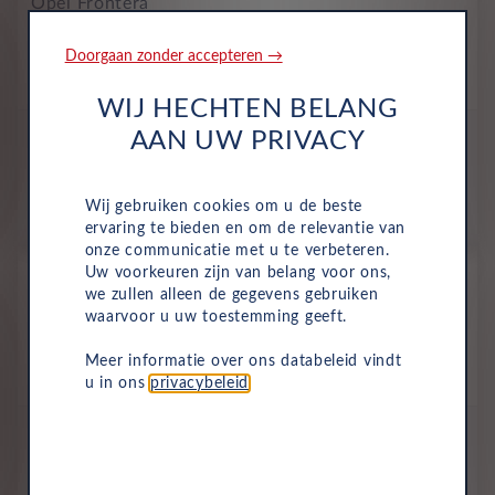
Opel Frontera
Edition BEV 44kWh Electric auto
Doorgaan zonder accepteren →
Volledig Elektrisch
Automaat
Augustus 2025
13,316 Km
JDN-63-X
Kristall Silver
WIJ HECHTEN BELANG
All-inclusive prijs
AAN UW PRIVACY
432
€
Wij gebruiken cookies om u de beste
p/m. excl. btw
o.b.v 60 mnd en 10,000 km/j
ervaring te bieden en om de relevantie van
onze communicatie met u te verbeteren.
Occasion
Uw voorkeuren zijn van belang voor ons,
we zullen alleen de gegevens gebruiken
Opel Frontera
waarvoor u uw toestemming geeft.
Edition BEV 44kWh Electric auto
Volledig Elektrisch
Automaat
Januari 2026
Meer informatie over ons databeleid vindt
1,200 Km
JVK-86-J
Kristall Silver
u in ons
privacybeleid
.
All-inclusive prijs
438
€