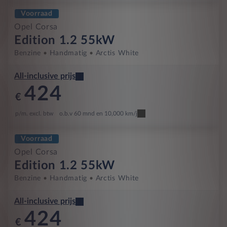
Voorraad
Opel Corsa
Edition 1.2 55kW
Benzine
Handmatig
Arctis White
All-inclusive prijs
424
€
p/m. excl. btw
o.b.v 60 mnd en 10,000 km/j
Voorraad
Opel Corsa
Edition 1.2 55kW
Benzine
Handmatig
Arctis White
All-inclusive prijs
424
€