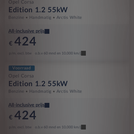
Opel Corsa
Edition 1.2 55kW
Benzine
Handmatig
Arctis White
All-inclusive prijs
424
€
p/m. excl. btw
o.b.v 60 mnd en 10,000 km/j
Voorraad
Opel Corsa
Edition 1.2 55kW
Benzine
Handmatig
Arctis White
All-inclusive prijs
424
€
p/m. excl. btw
o.b.v 60 mnd en 10,000 km/j