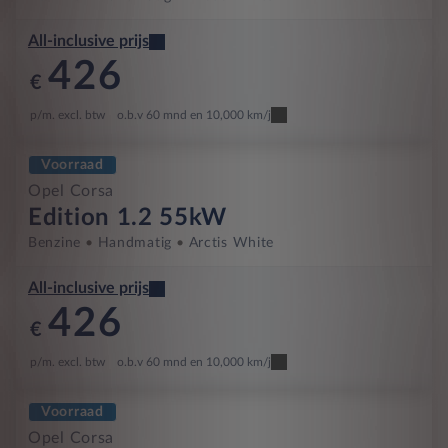
All-inclusive prijs
426
€
p/m. excl. btw
o.b.v 60 mnd en 10,000 km/j
Voorraad
Opel Corsa
Edition 1.2 55kW
Benzine
Handmatig
Arctis White
All-inclusive prijs
426
€
p/m. excl. btw
o.b.v 60 mnd en 10,000 km/j
Voorraad
Opel Corsa