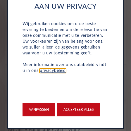
AAN UW PRIVACY
426
€
p/m. excl. btw
o.b.v 60 mnd en 10,000 km/j
Wij gebruiken cookies om u de beste
ervaring te bieden en om de relevantie van
Voorraad
onze communicatie met u te verbeteren.
Uw voorkeuren zijn van belang voor ons,
Opel Corsa
we zullen alleen de gegevens gebruiken
Edition 1.2 55kW
waarvoor u uw toestemming geeft.
Benzine
Handmatig
Arctis White
Meer informatie over ons databeleid vindt
All-inclusive prijs
u in ons
privacybeleid
.
426
€
p/m. excl. btw
o.b.v 60 mnd en 10,000 km/j
Voorraad
AANPASSEN
ACCEPTEER ALLES
Opel Corsa
Edition 1.2 55kW
Benzine
Handmatig
Arctis White