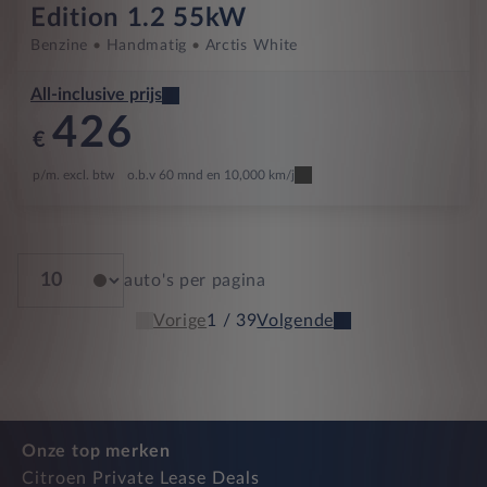
Edition 1.2 55kW
Benzine
Handmatig
Arctis White
All-inclusive prijs
426
€
p/m. excl. btw
o.b.v 60 mnd en 10,000 km/j
auto's per pagina
Vorige
1 / 39
Volgende
Onze top merken
Citroen Private Lease Deals