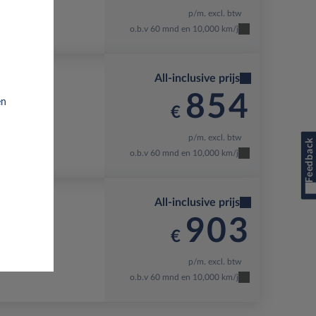
p/m. excl. btw
o.b.v 60 mnd en 10,000 km/j
All-inclusive prijs
854
en
€
p/m. excl. btw
Feedback
o.b.v 60 mnd en 10,000 km/j
All-inclusive prijs
903
€
p/m. excl. btw
o.b.v 60 mnd en 10,000 km/j