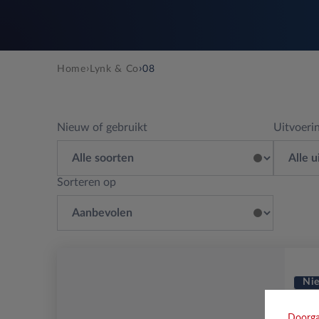
›
›
Home
Lynk & Co
08
Nieuw of gebruikt
Uitvoeri
Sorteren op
Ni
Lynk
Doorga