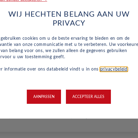
siness Edition 1.5 102kW PHEV
In Hybride
Automaat
2026
Sparkling Black (metallic)
WIJ HECHTEN BELANG AAN UW
PRIVACY
euw
 gebruiken cookies om u de beste ervaring te bieden en om de
evantie van onze communicatie met u te verbeteren. Uw voorkeur
 & Co 08
n van belang voor ons, we zullen alleen de gegevens gebruiken
re 1.5 102kW PHEV
rvoor u uw toestemming geeft.
In Hybride
Automaat
2026
Sparkling Black (metallic)
r informatie over ons databeleid vindt u in ons
privacybeleid
.
euw
AANPASSEN
ACCEPTEER ALLES
 & Co 08
re 1.5 102kW PHEV
In Hybride
Automaat
2026
Sparkling Black (metallic)