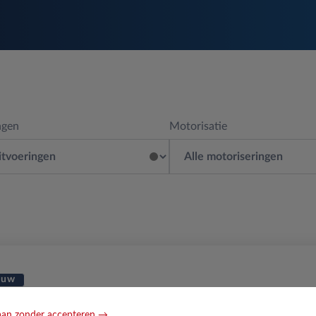
ngen
Motorisatie
euw
 & Co 08
an zonder accepteren →