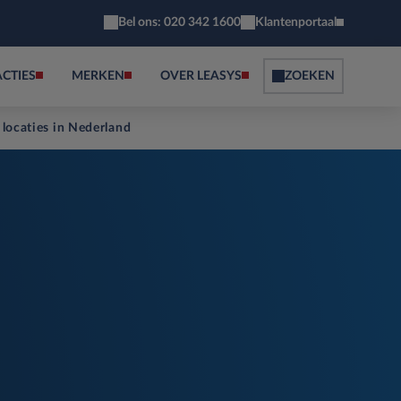
Bel ons: 020 342 1600
Klantenportaal
ACTIES
MERKEN
OVER LEASYS
ZOEKEN
 locaties in Nederland