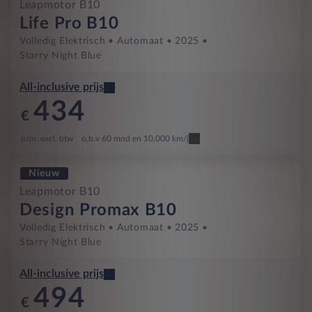
Leapmotor B10
Life Pro B10
Volledig Elektrisch
Automaat
2025
Starry Night Blue
All-inclusive prijs
434
€
p/m. excl. btw
o.b.v 60 mnd en 10,000 km/j
Nieuw
Leapmotor B10
Design Promax B10
Volledig Elektrisch
Automaat
2025
Starry Night Blue
All-inclusive prijs
494
€