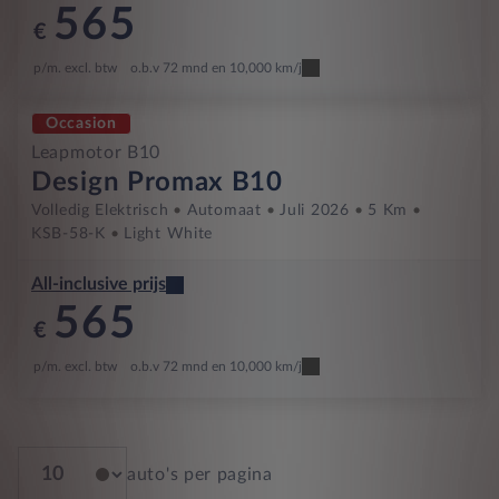
565
€
p/m. excl. btw
o.b.v 72 mnd en 10,000 km/j
Occasion
Leapmotor B10
Design Promax B10
Volledig Elektrisch
Automaat
Juli 2026
5 Km
KSB-58-K
Light White
All-inclusive prijs
565
€
p/m. excl. btw
o.b.v 72 mnd en 10,000 km/j
auto's per pagina