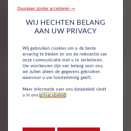
Volledig Elektrisch
Automaat
Juni 2026
1,750 Km
Doorgaan zonder accepteren →
KLS-22-T
Grijs
WIJ HECHTEN BELANG
All-inclusive prijs
AAN UW PRIVACY
537
€
p/m. excl. btw
o.b.v 60 mnd en 10,000 km/j
Wij gebruiken cookies om u de beste
ervaring te bieden en om de relevantie van
Occasion
onze communicatie met u te verbeteren.
Uw voorkeuren zijn van belang voor ons,
Leapmotor B10
we zullen alleen de gegevens gebruiken
Design Promax B10
waarvoor u uw toestemming geeft.
Volledig Elektrisch
Automaat
Oktober 2025
12,000 Km
JKJ-43-J
Tundra Grey
Meer informatie over ons databeleid vindt
u in ons
privacybeleid
.
All-inclusive prijs
555
€
p/m. excl. btw
o.b.v 60 mnd en 10,000 km/j