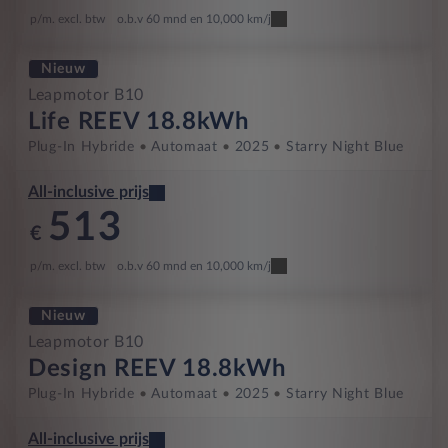
p/m. excl. btw
o.b.v 60 mnd en 10,000 km/j
Nieuw
Leapmotor B10
Life REEV 18.8kWh
Plug-In Hybride
Automaat
2025
Starry Night Blue
All-inclusive prijs
513
€
p/m. excl. btw
o.b.v 60 mnd en 10,000 km/j
Nieuw
Leapmotor B10
Design REEV 18.8kWh
Plug-In Hybride
Automaat
2025
Starry Night Blue
All-inclusive prijs