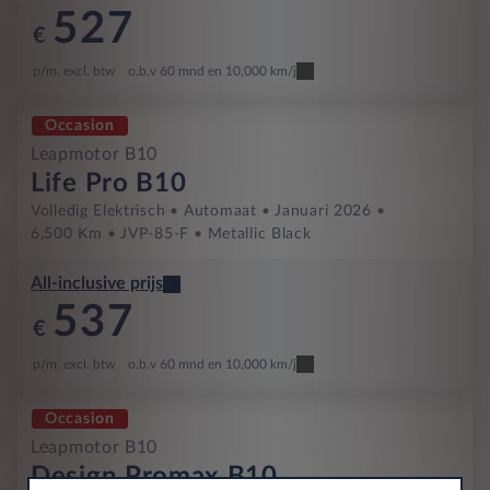
527
€
p/m. excl. btw
o.b.v 60 mnd en 10,000 km/j
Occasion
Leapmotor B10
Life Pro B10
Volledig Elektrisch
Automaat
Januari 2026
6,500 Km
JVP-85-F
Metallic Black
All-inclusive prijs
537
€
p/m. excl. btw
o.b.v 60 mnd en 10,000 km/j
Occasion
Leapmotor B10
Design Promax B10