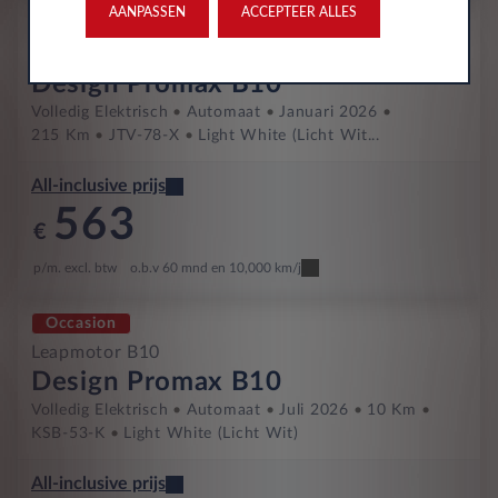
AANPASSEN
ACCEPTEER ALLES
Occasion
Leapmotor B10
Design Promax B10
Volledig Elektrisch
Automaat
Januari 2026
215 Km
JTV-78-X
Light White (licht Wit...
All-inclusive prijs
563
€
p/m. excl. btw
o.b.v 60 mnd en 10,000 km/j
Occasion
Leapmotor B10
Design Promax B10
Volledig Elektrisch
Automaat
Juli 2026
10 Km
KSB-53-K
Light White (licht Wit)
All-inclusive prijs