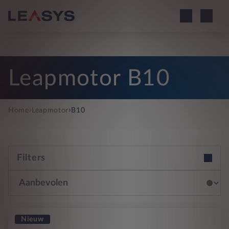
Leapmotor B10
›
›
Home
Leapmotor
B10
Filters
Nieuw