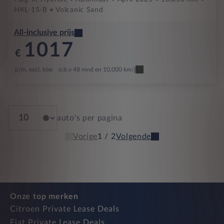
HKL-15-B
Volcanic Sand
All-inclusive prijs
1017
€
p/m. excl. btw
o.b.v 48 mnd en 10,000 km/j
auto's per pagina
Vorige
1 / 2
Volgende
Onze top merken
Citroen Private Lease Deals
Fiat Private Lease Deals