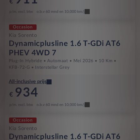
€
p/m. excl. btw
o.b.v 60 mnd en 10,000 km/j
Occasion
Kia Sorento
Dynamicplusline 1.6 T-GDi AT6
PHEV 4WD 7
Plug-In Hybride
Automaat
Mei 2026
10 Km
KFB-72-G
Interstellar Grey
All-inclusive prijs
934
€
p/m. excl. btw
o.b.v 60 mnd en 10,000 km/j
Occasion
Kia Sorento
Dynamicplusline 1.6 T-GDi AT6