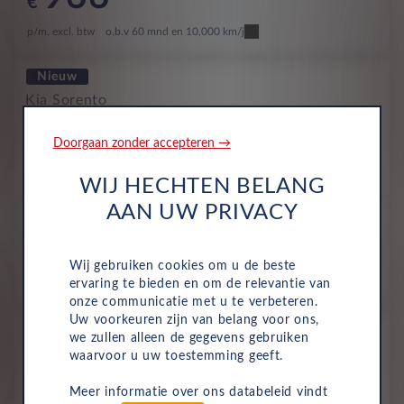
€
p/m. excl. btw
o.b.v 60 mnd en 10,000 km/j
Nieuw
Kia Sorento
Dynamicline 1.6 T-GDi AT6 PHEV
Doorgaan zonder accepteren →
4WD 7zits
Plug-In Hybride
Automaat
2027
Clear White Solid
WIJ HECHTEN BELANG
AAN UW PRIVACY
All-inclusive prijs
969
€
Wij gebruiken cookies om u de beste
p/m. excl. btw
o.b.v 60 mnd en 10,000 km/j
ervaring te bieden en om de relevantie van
onze communicatie met u te verbeteren.
Uw voorkeuren zijn van belang voor ons,
Nieuw
we zullen alleen de gegevens gebruiken
Kia Sorento
waarvoor u uw toestemming geeft.
Executiveline 1.6 T-GDi AT6
Meer informatie over ons databeleid vindt
PHEV 4WD 7z