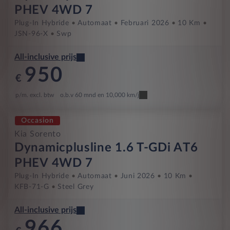
PHEV 4WD 7
Plug-In Hybride
Automaat
Februari 2026
10 Km
JSN-96-X
Swp
All-inclusive prijs
950
€
p/m. excl. btw
o.b.v 60 mnd en 10,000 km/j
Occasion
Kia Sorento
Dynamicplusline 1.6 T-GDi AT6
PHEV 4WD 7
Plug-In Hybride
Automaat
Juni 2026
10 Km
KFB-71-G
Steel Grey
All-inclusive prijs
966