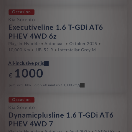
Occasion
Kia Sorento
Executiveline 1.6 T-GDi AT6
PHEV 4WD 6z
Plug-In Hybride
Automaat
Oktober 2025
10,000 Km
JJB-52-R
Interstellar Grey M
All-inclusive prijs
1000
€
p/m. excl. btw
o.b.v 60 mnd en 10,000 km/j
Occasion
Kia Sorento
Dynamicplusline 1.6 T-GDi AT6
PHEV 4WD 7
Plug-In Hybride
Automaat
April 2025
16,050 Km