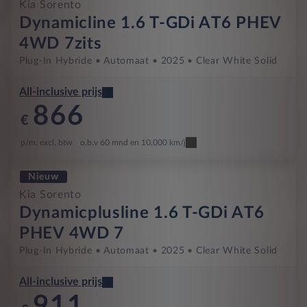
Kia Sorento
Dynamicline 1.6 T-GDi AT6 PHEV
4WD 7zits
Plug-In Hybride
Automaat
2025
Clear White Solid
All-inclusive prijs
866
€
p/m. excl. btw
o.b.v 60 mnd en 10,000 km/j
Nieuw
Kia Sorento
Dynamicplusline 1.6 T-GDi AT6
PHEV 4WD 7
Plug-In Hybride
Automaat
2025
Clear White Solid
All-inclusive prijs
911