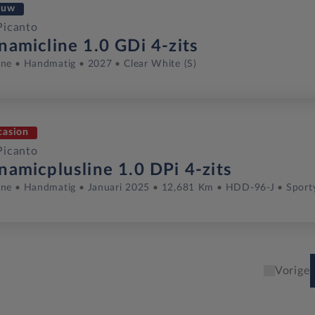
euw
Picanto
namicline 1.0 GDi 4-zits
ine
Handmatig
2027
Clear White (S)
casion
Picanto
namicplusline 1.0 DPi 4-zits
ine
Handmatig
Januari 2025
12,681 Km
HDD-96-J
Sport
Vorige