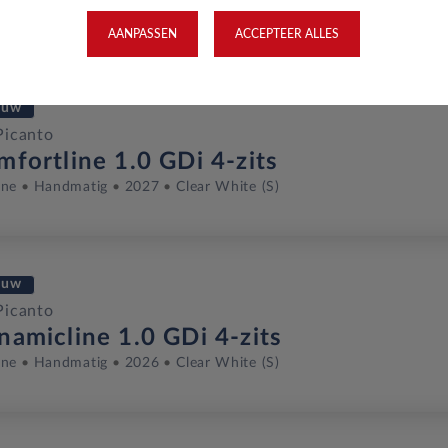
ine
Handmatig
Mei 2026
1,676 Km
KDZ-63-X
Aurora Bla
AANPASSEN
ACCEPTEER ALLES
euw
Picanto
mfortline 1.0 GDi 4-zits
ine
Handmatig
2027
Clear White (S)
euw
Picanto
namicline 1.0 GDi 4-zits
ine
Handmatig
2026
Clear White (S)