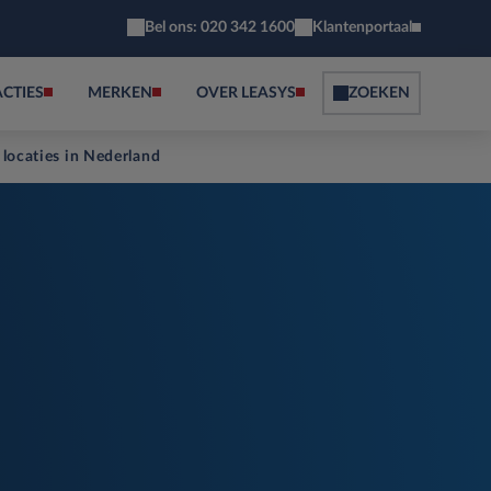
Bel ons: 020 342 1600
Klantenportaal
ACTIES
MERKEN
OVER LEASYS
ZOEKEN
 locaties in Nederland