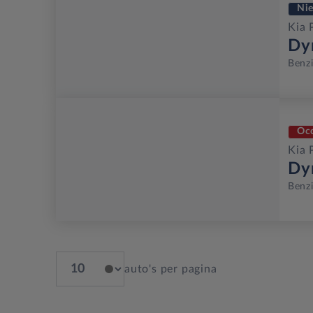
Ni
Kia 
Dy
Benz
Oc
Kia 
Dy
Benz
auto's per pagina