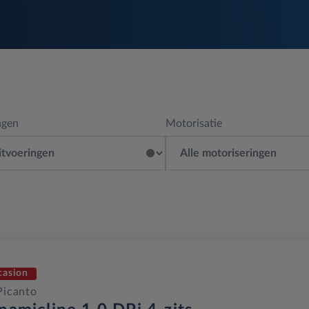
ngen
Motorisatie
casion
Picanto