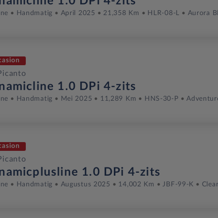
namicline 1.0 DPi 4-zits
ine
Handmatig
April 2025
21,358 Km
HLR-08-L
Aurora B
casion
Picanto
namicline 1.0 DPi 4-zits
ine
Handmatig
Mei 2025
11,289 Km
HNS-30-P
Adventur
casion
Picanto
namicplusline 1.0 DPi 4-zits
ine
Handmatig
Augustus 2025
14,002 Km
JBF-99-K
Clea