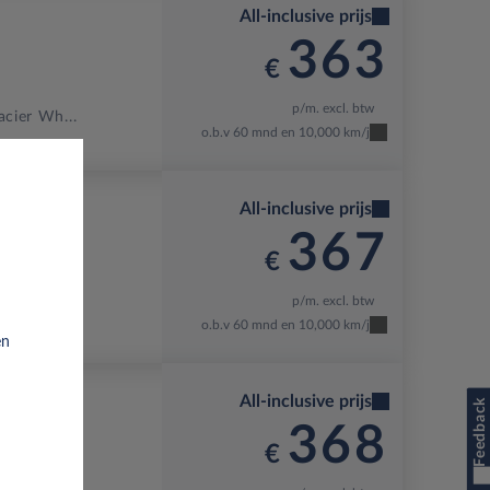
All-inclusive prijs
363
€
p/m. excl. btw
acier Wh...
o.b.v 60 mnd en 10,000 km/j
All-inclusive prijs
367
€
p/m. excl. btw
Pearl
o.b.v 60 mnd en 10,000 km/j
en
All-inclusive prijs
Feedback
368
€