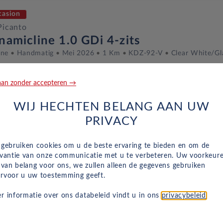
casion
Picanto
namicline 1.0 GDi 4-zits
ine
Handmatig
Mei 2026
1 Km
KDZ-92-V
Clear White/Gl
an zonder accepteren →
casion
WIJ HECHTEN BELANG AAN UW
Picanto
PRIVACY
namicline 1.0 GDi 4-zits
ine
Handmatig
Mei 2026
20 Km
KDZ-61-X
Aurora Black 
 gebruiken cookies om u de beste ervaring te bieden en om de
evantie van onze communicatie met u te verbeteren. Uw voorkeur
n van belang voor ons, we zullen alleen de gegevens gebruiken
rvoor u uw toestemming geeft.
casion
r informatie over ons databeleid vindt u in ons
privacybeleid
.
Picanto
namicline 1.0 GDi 4-zits