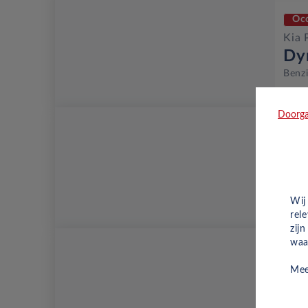
Oc
Kia 
Dy
Benz
Doorga
Oc
Kia 
Dy
Benz
Wij
rel
zij
waa
Oc
Mee
Kia 
Dy