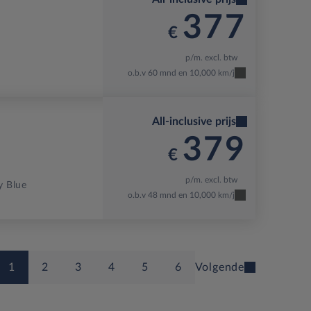
377
€
p/m. excl. btw
o.b.v 60 mnd en 10,000 km/j
All-inclusive prijs
379
€
p/m. excl. btw
y Blue
o.b.v 48 mnd en 10,000 km/j
1
2
3
4
5
6
Volgende