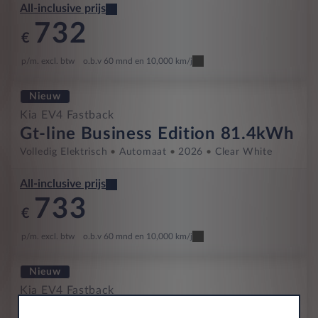
All-inclusive prijs
732
€
p/m. excl. btw
o.b.v 60 mnd en 10,000 km/j
Nieuw
Kia EV4 Fastback
Gt-line Business Edition 81.4kWh
Volledig Elektrisch
Automaat
2026
Clear White
All-inclusive prijs
733
€
p/m. excl. btw
o.b.v 60 mnd en 10,000 km/j
Nieuw
Kia EV4 Fastback
Plus Advanced 81.4kWh