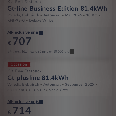
Kia EV4 Fastback
Gt-line Business Edition 81.4kWh
Volledig Elektrisch
Automaat
Mei 2026
10 Km
KFB-93-G
Deluxe White
All-inclusive prijs
707
€
p/m. excl. btw
o.b.v 60 mnd en 10,000 km/j
Occasion
Kia EV4 Fastback
Gt-plusline 81.4kWh
Volledig Elektrisch
Automaat
September 2025
6,711 Km
JFB-63-P
Shale Grey
All-inclusive prijs
714
€