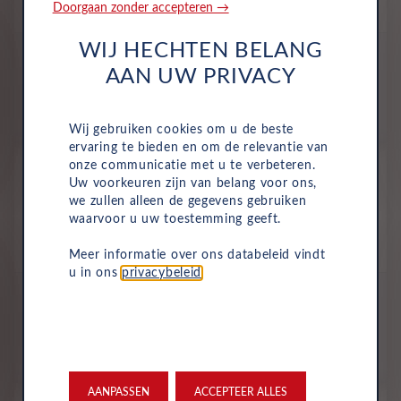
Doorgaan zonder accepteren →
Volledig Elektrisch
Automaat
2026
Clear White
WIJ HECHTEN BELANG
All-inclusive prijs
AAN UW PRIVACY
744
€
p/m. excl. btw
o.b.v 60 mnd en 10,000 km/j
Wij gebruiken cookies om u de beste
ervaring te bieden en om de relevantie van
Occasion
onze communicatie met u te verbeteren.
Uw voorkeuren zijn van belang voor ons,
Kia EV4 Fastback
we zullen alleen de gegevens gebruiken
Gt-plusline 81.4kWh
waarvoor u uw toestemming geeft.
Volledig Elektrisch
Automaat
Oktober 2025
4,226 Km
JGH-29-K
Ivory Silver Glossy (g...
Meer informatie over ons databeleid vindt
u in ons
privacybeleid
.
All-inclusive prijs
753
€
p/m. excl. btw
o.b.v 60 mnd en 10,000 km/j
AANPASSEN
ACCEPTEER ALLES