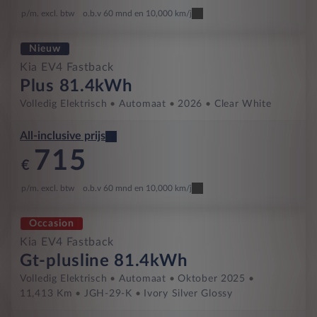
p/m. excl. btw
o.b.v 60 mnd en 10,000 km/j
Nieuw
Kia EV4 Fastback
Plus 81.4kWh
Volledig Elektrisch
Automaat
2026
Clear White
All-inclusive prijs
715
€
p/m. excl. btw
o.b.v 60 mnd en 10,000 km/j
Occasion
Kia EV4 Fastback
Gt-plusline 81.4kWh
Volledig Elektrisch
Automaat
Oktober 2025
11,413 Km
JGH-29-K
Ivory Silver Glossy