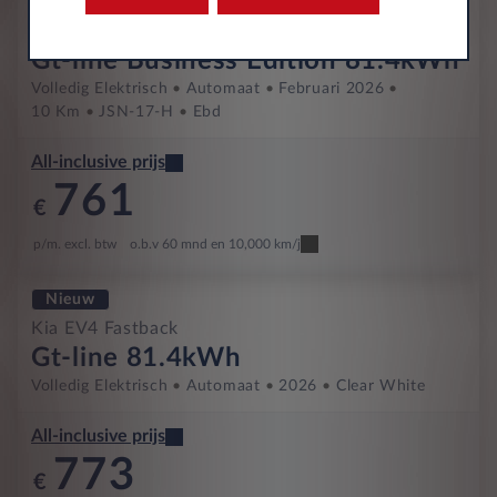
Occasion
Kia EV4 Fastback
Gt-line Business Edition 81.4kWh
Volledig Elektrisch
Automaat
Februari 2026
10 Km
JSN-17-H
Ebd
All-inclusive prijs
761
€
p/m. excl. btw
o.b.v 60 mnd en 10,000 km/j
Nieuw
Kia EV4 Fastback
Gt-line 81.4kWh
Volledig Elektrisch
Automaat
2026
Clear White
All-inclusive prijs
773
€