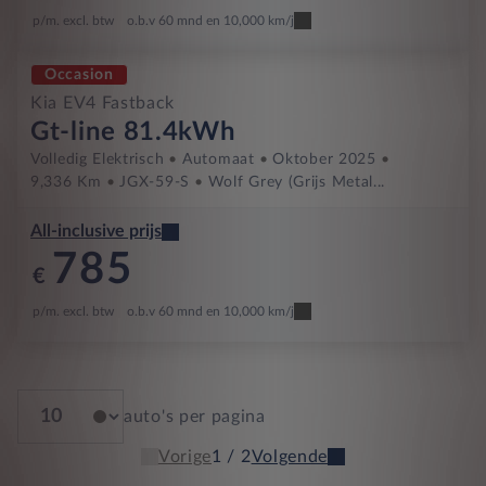
p/m. excl. btw
o.b.v 60 mnd en 10,000 km/j
Occasion
Kia EV4 Fastback
Gt-line 81.4kWh
Volledig Elektrisch
Automaat
Oktober 2025
9,336 Km
JGX-59-S
Wolf Grey (grijs Metal...
All-inclusive prijs
785
€
p/m. excl. btw
o.b.v 60 mnd en 10,000 km/j
auto's per pagina
Vorige
1 / 2
Volgende