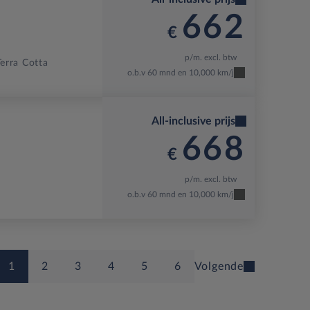
662
€
p/m. excl. btw
Terra Cotta
o.b.v 60 mnd en 10,000 km/j
All-inclusive prijs
668
€
p/m. excl. btw
o.b.v 60 mnd en 10,000 km/j
1
2
3
4
5
6
Volgende