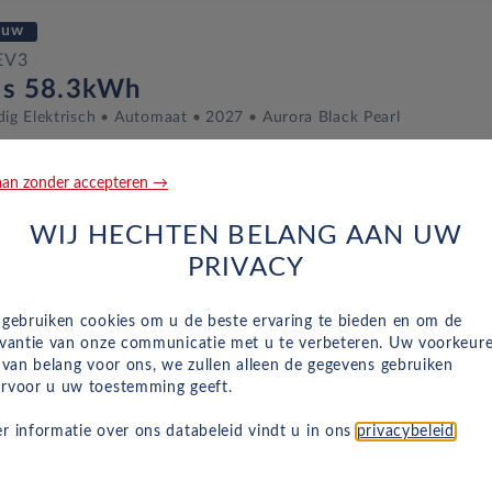
euw
EV3
us 58.3kWh
dig Elektrisch
Automaat
2027
Aurora Black Pearl
an zonder accepteren →
euw
WIJ HECHTEN BELANG AAN UW
EV3
PRIVACY
us Advanced 58.3kWh
dig Elektrisch
Automaat
2026
Aurora Black Pearl
 gebruiken cookies om u de beste ervaring te bieden en om de
evantie van onze communicatie met u te verbeteren. Uw voorkeur
n van belang voor ons, we zullen alleen de gegevens gebruiken
rvoor u uw toestemming geeft.
euw
r informatie over ons databeleid vindt u in ons
privacybeleid
.
EV3
us Advanced 58.3kWh