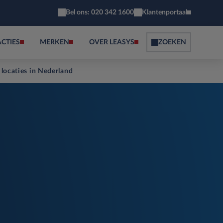
Bel ons: 020 342 1600
Klantenportaal
ACTIES
MERKEN
OVER LEASYS
ZOEKEN
 locaties in Nederland