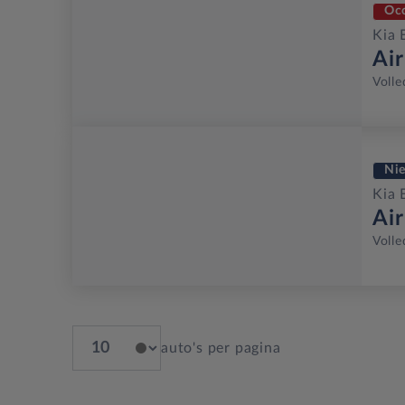
Oc
Kia 
Ai
Volle
Ni
Kia 
Ai
Volle
auto's per pagina