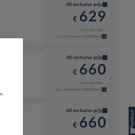
All-inclusive prijs
629
€
p/m. excl. btw
o.b.v 60 mnd en 10,000 km/j
All-inclusive prijs
660
€
p/m. excl. btw
o.b.v 60 mnd en 10,000 km/j
en
All-inclusive prijs
Feedback
660
€