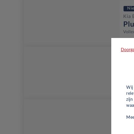
Ni
Kia 
Pl
Volle
Doorga
Ni
Kia 
Pl
Volle
Wij
rel
zij
waa
Ni
Mee
Kia 
Pl