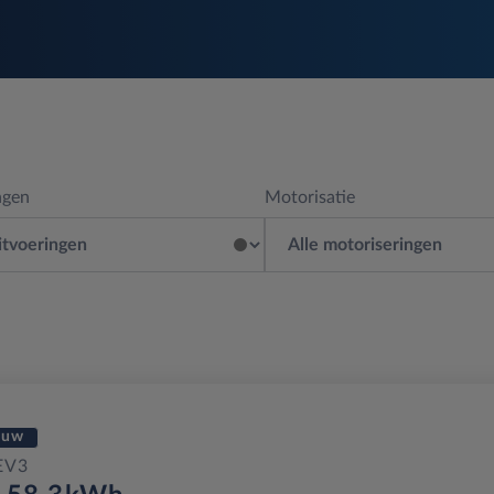
ngen
Motorisatie
euw
EV3