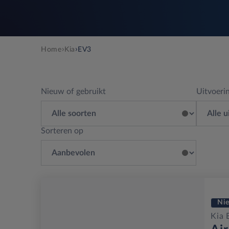
›
›
Home
Kia
EV3
Nieuw of gebruikt
Uitvoeri
Sorteren op
Ni
Kia 