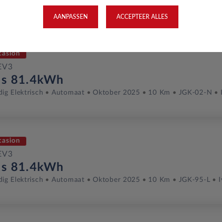
dig Elektrisch
Automaat
2027
Aurora Black Pearl
AANPASSEN
ACCEPTEER ALLES
casion
EV3
us 81.4kWh
dig Elektrisch
Automaat
Oktober 2025
10 Km
JGK-02-N
casion
EV3
us 81.4kWh
dig Elektrisch
Automaat
Oktober 2025
10 Km
JGK-95-L
I