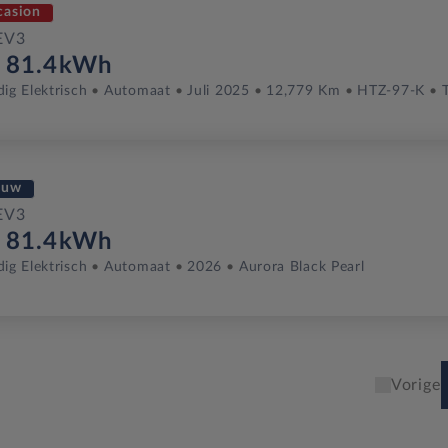
casion
EV3
r 81.4kWh
dig Elektrisch
Automaat
Juli 2025
12,779 Km
HTZ-97-K
euw
EV3
r 81.4kWh
dig Elektrisch
Automaat
2026
Aurora Black Pearl
Vorige