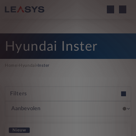
Hyundai Inster
›
›
Home
Hyundai
Inster
Filters
Nieuw