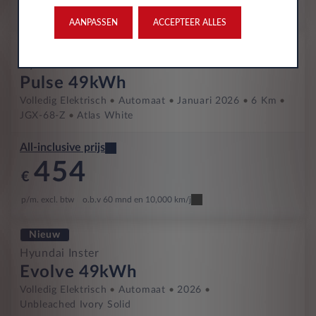
p/m. excl. btw
o.b.v 60 mnd en 10,000 km/j
AANPASSEN
ACCEPTEER ALLES
Occasion
Hyundai Inster
Pulse 49kWh
Volledig Elektrisch
Automaat
Januari 2026
6 Km
JGX-68-Z
Atlas White
All-inclusive prijs
454
€
p/m. excl. btw
o.b.v 60 mnd en 10,000 km/j
Nieuw
Hyundai Inster
Evolve 49kWh
Volledig Elektrisch
Automaat
2026
Unbleached Ivory Solid