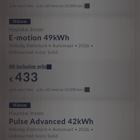
p/m. excl. btw
o.b.v 60 mnd en 10,000 km/j
Nieuw
Hyundai Inster
E-motion 49kWh
Volledig Elektrisch
Automaat
2026
Unbleached Ivory Solid
All-inclusive prijs
433
€
p/m. excl. btw
o.b.v 60 mnd en 10,000 km/j
Nieuw
Hyundai Inster
Pulse Advanced 42kWh
Volledig Elektrisch
Automaat
2026
Unbleached Ivory Solid