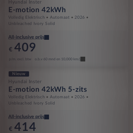
Hyundai Inster
E-motion 42kWh
Volledig Elektrisch
Automaat
2026
Unbleached Ivory Solid
All-inclusive prijs
409
€
p/m. excl. btw
o.b.v 60 mnd en 10,000 km/j
Nieuw
Hyundai Inster
E-motion 42kWh 5-zits
Volledig Elektrisch
Automaat
2026
Unbleached Ivory Solid
All-inclusive prijs
414
€