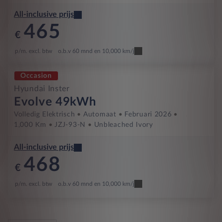
All-inclusive prijs
465
€
p/m. excl. btw
o.b.v 60 mnd en 10,000 km/j
Occasion
Hyundai Inster
Evolve 49kWh
Volledig Elektrisch
Automaat
Februari 2026
1,000 Km
JZJ-93-N
Unbleached Ivory
All-inclusive prijs
468
€
p/m. excl. btw
o.b.v 60 mnd en 10,000 km/j