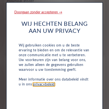
Hyundai Inster
Pulse 49kWh
Doorgaan zonder accepteren →
Volledig Elektrisch
Automaat
2026
Unbleached Ivory Solid
WIJ HECHTEN BELANG
All-inclusive prijs
AAN UW PRIVACY
444
€
Wij gebruiken cookies om u de beste
p/m. excl. btw
o.b.v 60 mnd en 10,000 km/j
ervaring te bieden en om de relevantie van
onze communicatie met u te verbeteren.
Nieuw
Uw voorkeuren zijn van belang voor ons,
we zullen alleen de gegevens gebruiken
Hyundai Inster
waarvoor u uw toestemming geeft.
E-motion 42kWh 5-zits
Volledig Elektrisch
Automaat
2027
Meer informatie over ons databeleid vindt
Unbleached Ivory Solid
u in ons
privacybeleid
.
All-inclusive prijs
448
€