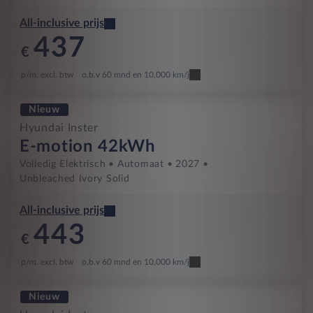
All-inclusive prijs
437
€
p/m. excl. btw
o.b.v 60 mnd en 10,000 km/j
Nieuw
Hyundai Inster
E-motion 42kWh
Volledig Elektrisch
Automaat
2027
Unbleached Ivory Solid
All-inclusive prijs
443
€
p/m. excl. btw
o.b.v 60 mnd en 10,000 km/j
Nieuw