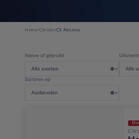
›
›
Home
Citroën
C5 Aircross
Nieuw of gebruikt
Uitvoeri
Sorteren op
Oc
Citr