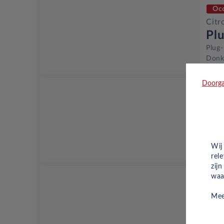
Oc
Citr
Pl
Plug-
Donke
Doorga
Oc
Citr
Ma
Benz
Wij
rel
zij
waa
Oc
Mee
Citr
Ma