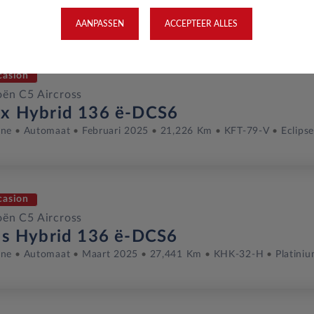
ine
Automaat
Juli 2025
4,856 Km
KLV-87-J
BLACK PEARL
AANPASSEN
ACCEPTEER ALLES
casion
oën C5 Aircross
x Hybrid 136 ë-DCS6
ine
Automaat
Februari 2025
21,226 Km
KFT-79-V
Eclipse
casion
oën C5 Aircross
us Hybrid 136 ë-DCS6
ine
Automaat
Maart 2025
27,441 Km
KHK-32-H
Platini