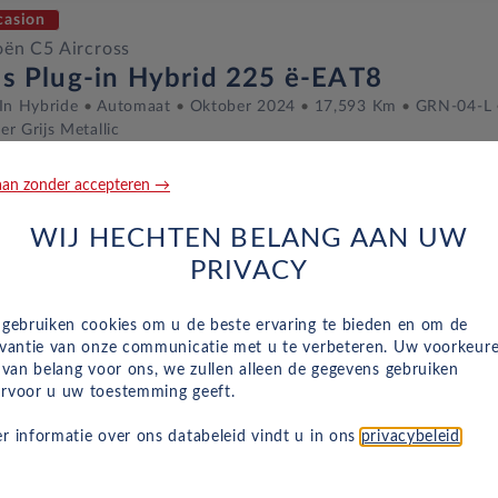
casion
oën C5 Aircross
us Plug-in Hybrid 225 ë-EAT8
In Hybride
Automaat
Oktober 2024
17,593 Km
GRN-04-L
r Grijs Metallic
an zonder accepteren →
casion
WIJ HECHTEN BELANG AAN UW
oën C5 Aircross
PRIVACY
x Hybrid 136 ë-DCS6
ine
Automaat
Juli 2025
3,987 Km
KLV-88-J
PLATINUM GR
 gebruiken cookies om u de beste ervaring te bieden en om de
evantie van onze communicatie met u te verbeteren. Uw voorkeur
n van belang voor ons, we zullen alleen de gegevens gebruiken
rvoor u uw toestemming geeft.
casion
r informatie over ons databeleid vindt u in ons
privacybeleid
.
oën C5 Aircross
x Hybrid 136 ë-DCS6