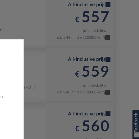
All-inclusive prijs
557
€
p/m. excl. btw
o.b.v 48 mnd en 10,000 km/j
All-inclusive prijs
559
€
p/m. excl. btw
EY PAINT (EVL)
o.b.v 48 mnd en 10,000 km/j
en
All-inclusive prijs
Feedback
560
€