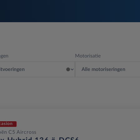
ngen
Motorisatie
casion
oën C5 Aircross