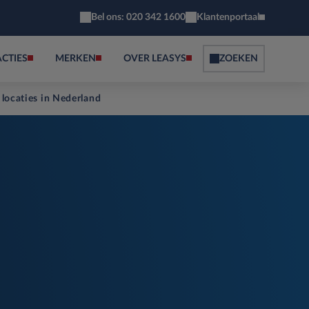
Bel ons: 020 342 1600
Klantenportaal
ACTIES
MERKEN
OVER LEASYS
ZOEKEN
 locaties in Nederland