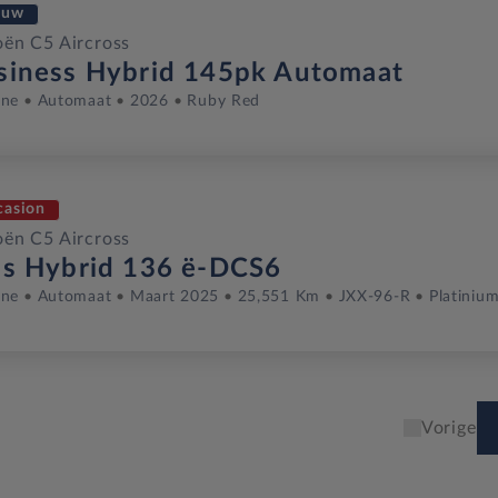
euw
oën C5 Aircross
siness Hybrid 145pk Automaat
ine
Automaat
2026
Ruby Red
casion
oën C5 Aircross
us Hybrid 136 ë-DCS6
ine
Automaat
Maart 2025
25,551 Km
JXX-96-R
Platinium
Vorige