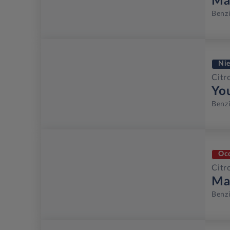
Ma
Benz
Ni
Citr
Yo
Benz
Oc
Citr
Ma
Benz