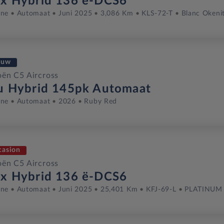
x Hybrid 136 ë-DCS6
ine
Automaat
Juni 2025
3,086 Km
KLS-72-T
Blanc Okeni
euw
oën C5 Aircross
u Hybrid 145pk Automaat
ine
Automaat
2026
Ruby Red
casion
oën C5 Aircross
x Hybrid 136 ë-DCS6
ine
Automaat
Juni 2025
25,401 Km
KFJ-69-L
PLATINUM 