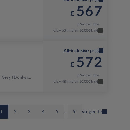
567
€
p/m. excl. btw
o.b.v 60 mnd en 10,000 km/j
All-inclusive prijs
572
€
p/m. excl. btw
 Grey (donker...
o.b.v 48 mnd en 10,000 km/j
1
2
3
4
5
…
9
Volgende