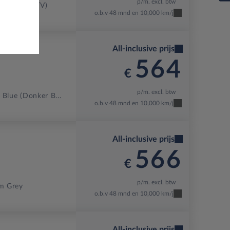
p/m. excl. btw
 PAINT (KTV)
o.b.v 48 mnd en 10,000 km/j
All-inclusive prijs
564
€
p/m. excl. btw
 Blue (donker B...
o.b.v 48 mnd en 10,000 km/j
All-inclusive prijs
566
€
p/m. excl. btw
um Grey
o.b.v 48 mnd en 10,000 km/j
All-inclusive prijs