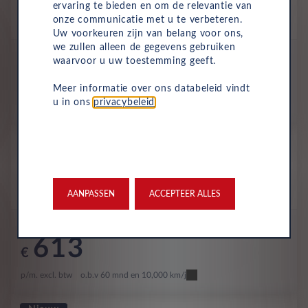
You Hybrid 145pk Automaat
ervaring te bieden en om de relevantie van
onze communicatie met u te verbeteren.
Benzine
Automaat
2026
Eclipse Blue
Uw voorkeuren zijn van belang voor ons,
we zullen alleen de gegevens gebruiken
All-inclusive prijs
waarvoor u uw toestemming geeft.
603
€
Meer informatie over ons databeleid vindt
u in ons
privacybeleid
.
p/m. excl. btw
o.b.v 60 mnd en 10,000 km/j
Voorraad
Citroën C4 X
Max Hybrid 136 e-DCS6
Benzine
Automaat
Eclipse Blue
AANPASSEN
ACCEPTEER ALLES
All-inclusive prijs
613
€
p/m. excl. btw
o.b.v 60 mnd en 10,000 km/j