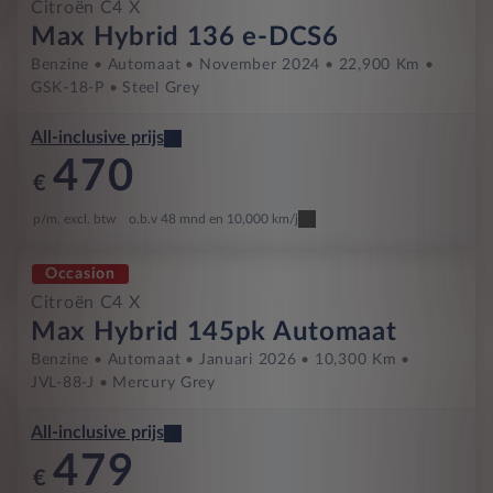
Citroën C4 X
Max Hybrid 136 e-DCS6
Benzine
Automaat
November 2024
22,900 Km
GSK-18-P
Steel Grey
All-inclusive prijs
470
€
p/m. excl. btw
o.b.v 48 mnd en 10,000 km/j
Occasion
Citroën C4 X
Max Hybrid 145pk Automaat
Benzine
Automaat
Januari 2026
10,300 Km
JVL-88-J
Mercury Grey
All-inclusive prijs
479
€