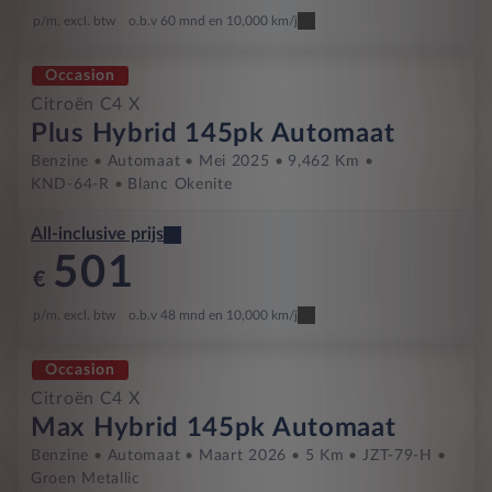
p/m. excl. btw
o.b.v 60 mnd en 10,000 km/j
Occasion
Citroën C4 X
Plus Hybrid 145pk Automaat
Benzine
Automaat
Mei 2025
9,462 Km
KND-64-R
Blanc Okenite
All-inclusive prijs
501
€
p/m. excl. btw
o.b.v 48 mnd en 10,000 km/j
Occasion
Citroën C4 X
Max Hybrid 145pk Automaat
Benzine
Automaat
Maart 2026
5 Km
JZT-79-H
Groen Metallic