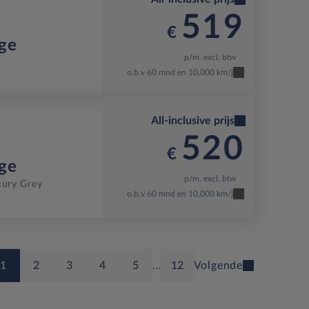
519
€
ge
p/m. excl. btw
o.b.v 60 mnd en 10,000 km/j
All-inclusive prijs
520
€
ge
p/m. excl. btw
ury Grey
o.b.v 60 mnd en 10,000 km/j
1
2
3
4
5
…
12
Volgende