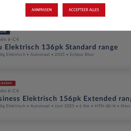
dig Elektrisch
Automaat
Februari 2026
905 Km
JZD-87-Z
AANPASSEN
ACCEPTEER ALLES
euw
oën ë-C4
u Elektrisch 136pk Standard range
dig Elektrisch
Automaat
2025
Eclipse Blue
casion
oën ë-C4
siness Elektrisch 156pk Extended ran
dig Elektrisch
Automaat
Juni 2025
6 Km
HTN-60-N
Merc