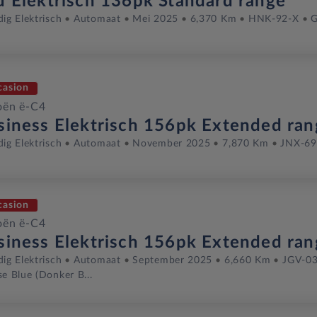
u Elektrisch 136pk Standard range
dig Elektrisch
Automaat
Mei 2025
6,370 Km
HNK-92-X
G
casion
oën ë-C4
siness Elektrisch 156pk Extended ran
dig Elektrisch
Automaat
November 2025
7,870 Km
JNX-69
casion
oën ë-C4
siness Elektrisch 156pk Extended ran
dig Elektrisch
Automaat
September 2025
6,660 Km
JGV-03
se Blue (donker B...