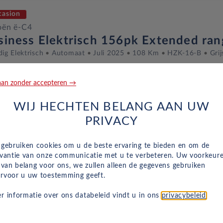
casion
oën ë-C4
siness Elektrisch 156pk Extended ran
dig Elektrisch
Automaat
Juli 2025
108 Km
HZK-16-B
Grij
an zonder accepteren →
casion
WIJ HECHTEN BELANG AAN UW
oën ë-C4
PRIVACY
siness Elektrisch 156pk Extended ran
dig Elektrisch
Automaat
Augustus 2025
3,063 Km
JGV-10-
 gebruiken cookies om u de beste ervaring te bieden en om de
evantie van onze communicatie met u te verbeteren. Uw voorkeur
n van belang voor ons, we zullen alleen de gegevens gebruiken
rvoor u uw toestemming geeft.
casion
r informatie over ons databeleid vindt u in ons
privacybeleid
.
oën ë-C4
siness Elektrisch 156pk Extended ran