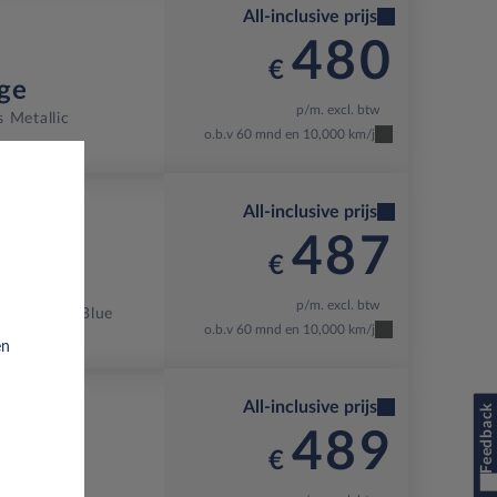
All-inclusive prijs
480
€
ge
p/m. excl. btw
s Metallic
o.b.v 60 mnd en 10,000 km/j
All-inclusive prijs
487
€
ge
p/m. excl. btw
T
Eclipse Blue
o.b.v 60 mnd en 10,000 km/j
en
All-inclusive prijs
Feedback
489
€
ge