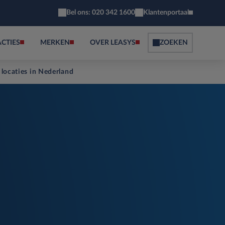
Bel ons: 020 342 1600
Klantenportaal
ACTIES
MERKEN
OVER LEASYS
ZOEKEN
 locaties in Nederland