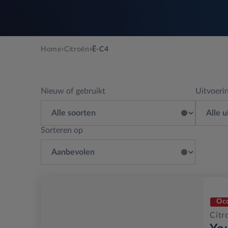
›
›
Home
Citroën
Ë-C4
Nieuw of gebruikt
Uitvoeri
Sorteren op
Oc
Citr