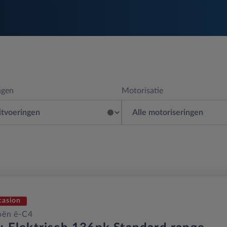
ngen
Motorisatie
casion
oën ë-C4