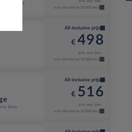
p/m. excl. btw
Eclipse Blue
o.b.v 60 mnd en 10,000 km/j
All-inclusive prijs
498
€
p/m. excl. btw
o.b.v 60 mnd en 10,000 km/j
All-inclusive prijs
516
€
ge
p/m. excl. btw
ury Grey
o.b.v 48 mnd en 10,000 km/j
All-inclusive prijs