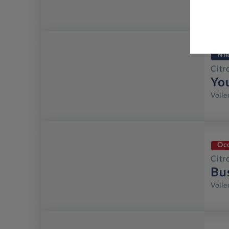
Volle
Ni
Citr
Yo
Volle
Oc
Citr
Bu
Volle