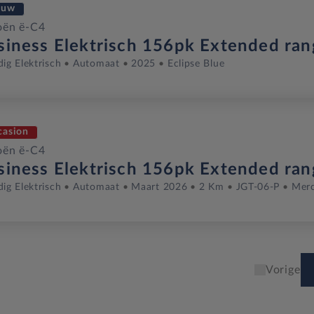
euw
oën ë-C4
siness Elektrisch 156pk Extended ran
dig Elektrisch
Automaat
2025
Eclipse Blue
casion
oën ë-C4
siness Elektrisch 156pk Extended ran
dig Elektrisch
Automaat
Maart 2026
2 Km
JGT-06-P
Merc
Vorige