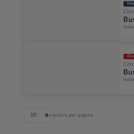
Ni
Citr
Bu
Volle
Oc
Citr
Bu
Volle
auto's per pagina