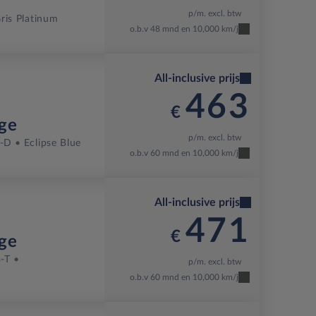
p/m. excl. btw
ris Platinum
o.b.v 48 mnd en 10,000 km/j
All-inclusive prijs
463
€
ge
p/m. excl. btw
-D
Eclipse Blue
o.b.v 60 mnd en 10,000 km/j
All-inclusive prijs
471
€
ge
-T
p/m. excl. btw
o.b.v 60 mnd en 10,000 km/j