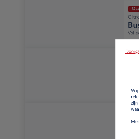
Oc
Citr
Bu
Volle
Doorga
Oc
Citr
Bu
Volle
Wij
rel
zij
waa
Oc
Mee
Citr
Bu