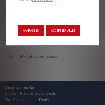
Plug-In Hybride
Automaat
2026
Metallic Lak - Midnight Black
All-inclusive prijs
897
€
AANPASSEN
ACCEPTEER ALLES
p/m. excl. btw
o.b.v 60 mnd en 10,000 km/j
auto's per pagina
Onze top merken
Citroen Private Lease Deals
Fiat Private Lease Deals