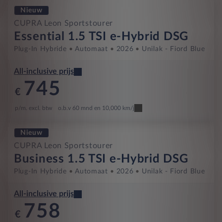
Nieuw
CUPRA Leon Sportstourer
Essential 1.5 TSI e-Hybrid DSG
Plug-In Hybride
Automaat
2026
Unilak - Fiord Blue
All-inclusive prijs
745
€
p/m. excl. btw
o.b.v 60 mnd en 10,000 km/j
Nieuw
CUPRA Leon Sportstourer
Business 1.5 TSI e-Hybrid DSG
Plug-In Hybride
Automaat
2026
Unilak - Fiord Blue
All-inclusive prijs
758
€