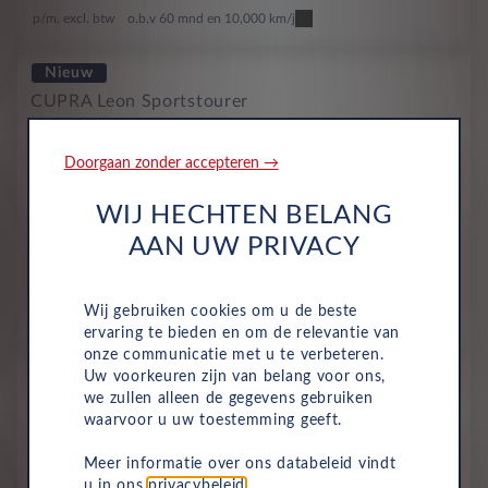
p/m. excl. btw
o.b.v 60 mnd en 10,000 km/j
Nieuw
CUPRA Leon Sportstourer
Vz Performance 1.5 TSI e-Hybrid
DSG
Doorgaan zonder accepteren →
Plug-In Hybride
Automaat
2026
Unilak - Fiord Blue
WIJ HECHTEN BELANG
All-inclusive prijs
AAN UW PRIVACY
875
€
Wij gebruiken cookies om u de beste
p/m. excl. btw
o.b.v 60 mnd en 10,000 km/j
ervaring te bieden en om de relevantie van
onze communicatie met u te verbeteren.
Nieuw
Uw voorkeuren zijn van belang voor ons,
we zullen alleen de gegevens gebruiken
CUPRA Leon Sportstourer
waarvoor u uw toestemming geeft.
Vz Tribe Edition 1.5 TSI e-Hybrid
DSG
Meer informatie over ons databeleid vindt
u in ons
privacybeleid
.