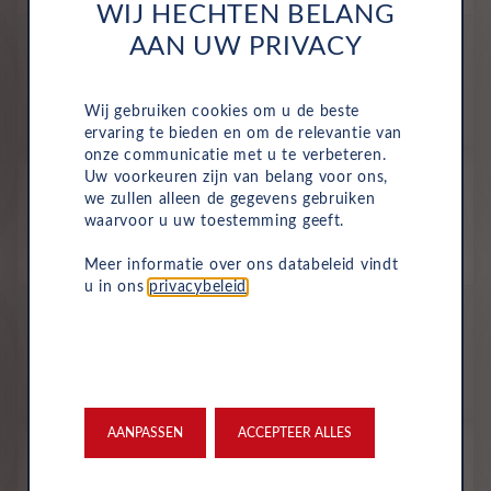
WIJ HECHTEN BELANG
All-inclusive prijs
AAN UW PRIVACY
1268
€
Wij gebruiken cookies om u de beste
p/m. excl. btw
o.b.v 60 mnd en 10,000 km/j
ervaring te bieden en om de relevantie van
onze communicatie met u te verbeteren.
Nieuw
Uw voorkeuren zijn van belang voor ons,
we zullen alleen de gegevens gebruiken
BMW 5 Serie Touring
waarvoor u uw toestemming geeft.
Standaard 550e xDrive
Plug-In Hybride
Automaat
2027
Alpinweiß Unilak
Meer informatie over ons databeleid vindt
u in ons
privacybeleid
.
All-inclusive prijs
1377
€
p/m. excl. btw
o.b.v 60 mnd en 10,000 km/j
AANPASSEN
ACCEPTEER ALLES
Nieuw
BMW 5 Serie Touring