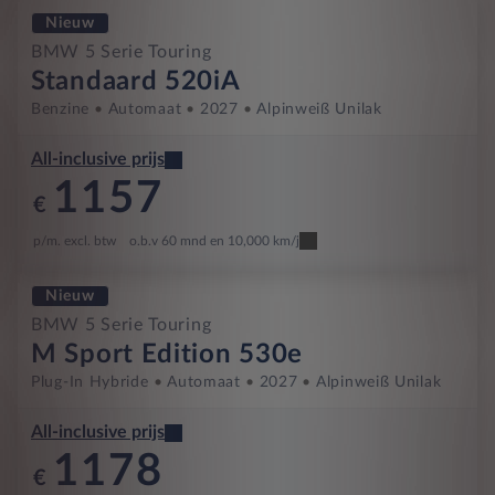
Nieuw
BMW 5 Serie Touring
Standaard 520iA
Benzine
Automaat
2027
Alpinweiß Unilak
All-inclusive prijs
1157
€
p/m. excl. btw
o.b.v 60 mnd en 10,000 km/j
Nieuw
BMW 5 Serie Touring
M Sport Edition 530e
Plug-In Hybride
Automaat
2027
Alpinweiß Unilak
All-inclusive prijs
1178
€