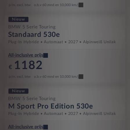
p/m. excl. btw
o.b.v 60 mnd en 10,000 km/j
Nieuw
BMW 5 Serie Touring
Standaard 530e
Plug-In Hybride
Automaat
2027
Alpinweiß Unilak
All-inclusive prijs
1182
€
p/m. excl. btw
o.b.v 60 mnd en 10,000 km/j
Nieuw
BMW 5 Serie Touring
M Sport Pro Edition 530e
Plug-In Hybride
Automaat
2027
Alpinweiß Unilak
All-inclusive prijs