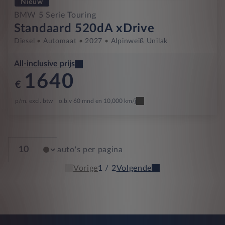
Nieuw
BMW 5 Serie Touring
Standaard 520dA xDrive
Diesel
Automaat
2027
Alpinweiß Unilak
All-inclusive prijs
1640
€
p/m. excl. btw
o.b.v 60 mnd en 10,000 km/j
auto's per pagina
Vorige
1 / 2
Volgende