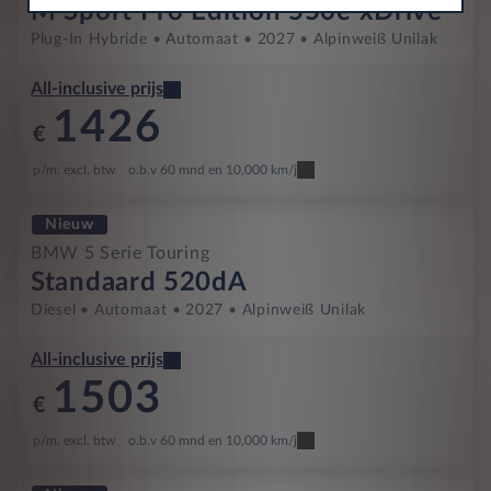
M Sport Pro Edition 550e xDrive
Plug-In Hybride
Automaat
2027
Alpinweiß Unilak
All-inclusive prijs
1426
€
p/m. excl. btw
o.b.v 60 mnd en 10,000 km/j
Nieuw
BMW 5 Serie Touring
Standaard 520dA
Diesel
Automaat
2027
Alpinweiß Unilak
All-inclusive prijs
1503
€
p/m. excl. btw
o.b.v 60 mnd en 10,000 km/j