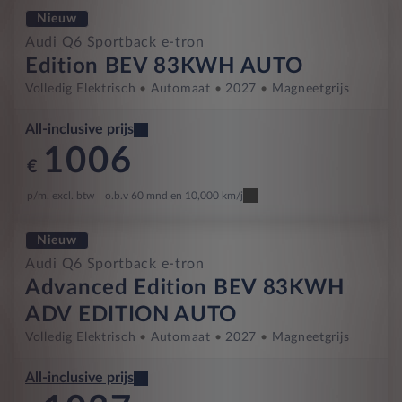
Nieuw
Audi Q6 Sportback e-tron
Edition BEV 83KWH AUTO
Volledig Elektrisch
Automaat
2027
Magneetgrijs
All-inclusive prijs
1006
€
p/m. excl. btw
o.b.v 60 mnd en 10,000 km/j
Nieuw
Audi Q6 Sportback e-tron
Advanced Edition BEV 83KWH
ADV EDITION AUTO
Volledig Elektrisch
Automaat
2027
Magneetgrijs
All-inclusive prijs