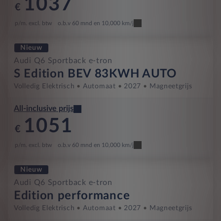
1037
€
p/m. excl. btw
o.b.v 60 mnd en 10,000 km/j
Nieuw
Audi Q6 Sportback e-tron
S Edition BEV 83KWH AUTO
Volledig Elektrisch
Automaat
2027
Magneetgrijs
All-inclusive prijs
1051
€
p/m. excl. btw
o.b.v 60 mnd en 10,000 km/j
Nieuw
Audi Q6 Sportback e-tron
Edition performance
Volledig Elektrisch
Automaat
2027
Magneetgrijs