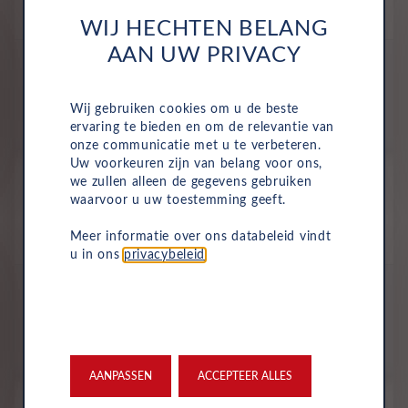
Volledig Elektrisch
Automaat
2027
Magneetgrijs
WIJ HECHTEN BELANG
AAN UW PRIVACY
All-inclusive prijs
1131
€
Wij gebruiken cookies om u de beste
ervaring te bieden en om de relevantie van
p/m. excl. btw
o.b.v 60 mnd en 10,000 km/j
onze communicatie met u te verbeteren.
Uw voorkeuren zijn van belang voor ons,
Nieuw
we zullen alleen de gegevens gebruiken
Audi Q6 Sportback e-tron
waarvoor u uw toestemming geeft.
Edition quattro
Meer informatie over ons databeleid vindt
Volledig Elektrisch
Automaat
2027
Magneetgrijs
u in ons
privacybeleid
.
All-inclusive prijs
1173
€
p/m. excl. btw
o.b.v 60 mnd en 10,000 km/j
AANPASSEN
ACCEPTEER ALLES
Nieuw