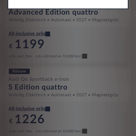
Audi Q6 Sportback e-tron
Advanced Edition quattro
Volledig Elektrisch
Automaat
2027
Magneetgrijs
All-inclusive prijs
1199
€
p/m. excl. btw
o.b.v 60 mnd en 10,000 km/j
Nieuw
Audi Q6 Sportback e-tron
S Edition quattro
Volledig Elektrisch
Automaat
2027
Magneetgrijs
All-inclusive prijs
1226
€
p/m. excl. btw
o.b.v 60 mnd en 10,000 km/j