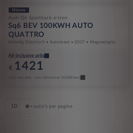
Nieuw
Audi Q6 Sportback e-tron
Sq6 BEV 100KWH AUTO
QUATTRO
Volledig Elektrisch
Automaat
2027
Magneetgrijs
All-inclusive prijs
1421
€
p/m. excl. btw
o.b.v 60 mnd en 10,000 km/j
auto's per pagina