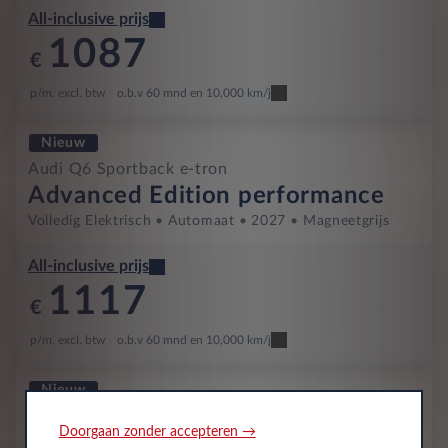
All-inclusive prijs
1087
€
p/m. excl. btw
o.b.v 60 mnd en 10,000 km/j
Nieuw
Audi Q6 Sportback e-tron
Advanced Edition performance
Volledig Elektrisch
Automaat
2027
Magneetgrijs
All-inclusive prijs
1117
€
p/m. excl. btw
o.b.v 60 mnd en 10,000 km/j
Nieuw
Audi Q6 Sportback e-tron
Doorgaan zonder accepteren →
S Edition performance