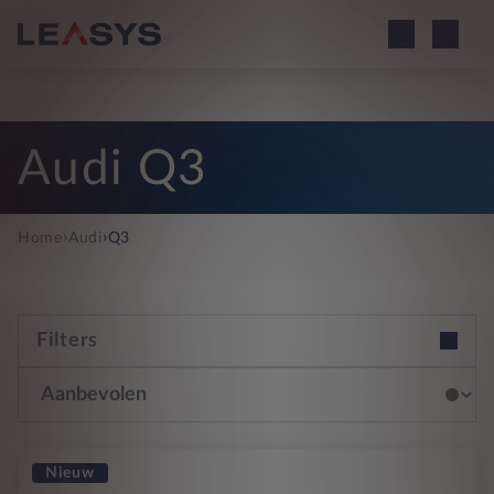
Audi Q3
›
›
Home
Audi
Q3
Filters
Nieuw