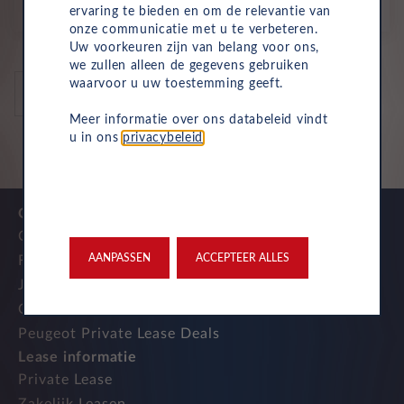
p/m. excl. btw
o.b.v 60 mnd en 10,000 km/j
ervaring te bieden en om de relevantie van
onze communicatie met u te verbeteren.
Uw voorkeuren zijn van belang voor ons,
we zullen alleen de gegevens gebruiken
waarvoor u uw toestemming geeft.
auto's per pagina
Meer informatie over ons databeleid vindt
u in ons
privacybeleid
.
Onze top merken
Citroen Private Lease Deals
AANPASSEN
ACCEPTEER ALLES
Fiat Private Lease Deals
Jeep Private Lease Deals
Opel Private Lease Deals
Peugeot Private Lease Deals
Lease informatie
Private Lease