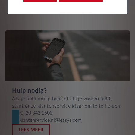
Hulp nodig?
Als je hulp nodig hebt of als je vragen hebt,
staat onze klantenservice klaar om je te helpen.
(0) 20 342 1600
klantenservice.nl@leasys.com
LEES MEER