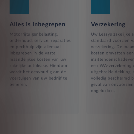
Alles is inbegrepen
Verzekering
Motorrijtuigenbelasting,
Uw Leasys zakelijke a
onderhoud, service, reparaties
standaard voorzien 
en pechhulp zijn allemaal
verzekering. De maan
inbegrepen in de vaste
kosten omvatten een
maandelijkse kosten van uw
inzittendenschadever
zakelijke autolease. Hierdoor
een WA-verzekering 
wordt het eenvoudig om de
uitgebreide dekking, 
voertuigen van uw bedrijf te
volledig beschermd b
beheren.
geval van onvoorzien
ongelukken.