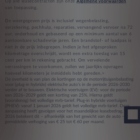
Op alle leasecontracten zijn onze
Algemene voorwaarden
van toepassing.
De weergegeven prijs is inclusief wegenbelasting,
verzekering, pechhulp, reparaties, vervangend vervoer na 72
uur, onderhoud en gebaseerd op een minimum aantal van 6
aantoonbare schadevrije jaren. Een brandstof- of laadpas is
niet in de prijs inbegrepen. Indien je het afgesproken
kilometrage overschrijdt, wordt een extra toeslag van 15
cent per km in rekening gebracht. Om vervelende
verrassingen te voorkomen, zullen we jaarlijks opvragen
hoeveel kilometers je inmiddels hebt gereden.>
De overheid is van plan de kortingen op de motorrijtuigenbelasting
voor (plug-in hybride) elektrische auto’s in de periode 2026-2030
verder af te bouwen. Elektrische voertuigen (EV): voor de periode
van 2026–2029 geldt een korting van 25%. Hierna geldt
(vooralsnog) het volledige mrb-tarief. Plug-in hybride voertuigen
(PHEV): vanaf 1 januari 2026 geldt het volledige mrb-tarief. Deze
aanpassing heeft gevolgen voor het maandelijkse leasebedrag. Voor
2026 betekent dit – afhankelijk van het gewicht van de auto – een
gemiddelde verhoging van € 25 tot € 60 per maand.