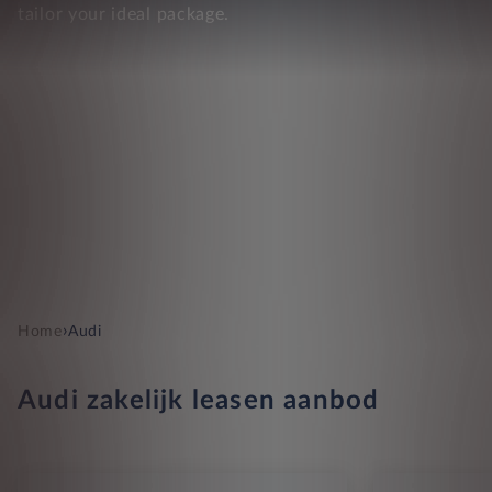
tailor your ideal package.
›
Home
Audi
Audi zakelijk leasen aanbod