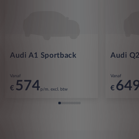
Audi A1 Sportback
Audi Q
Vanaf
Vanaf
574
64
€
€
p/m. excl. btw