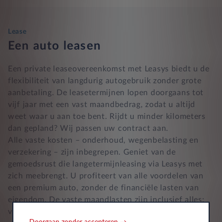
Lease
Een auto leasen
Een private leaseovereenkomst met Leasys biedt u de
flexibiliteit van langdurig autogebruik zonder grote
aanbetaling. De leasetermijnen lopen doorgaans tot
vijf jaar met een vast maandbedrag, zodat u altijd
weet waar u aan toe bent. Rijdt u minder kilometers
dan gepland? Wij passen uw contract aan.
Alle vaste kosten – onderhoud, wegenbelasting en
verzekering – zijn inbegrepen. Geniet van de
gemoedsrust die langetermijnleasing via Leasys met
zich meebrengt. U profiteert van alle voordelen van
een premium auto, zonder de financiële lasten van
eigendom. De vaste maandlasten zijn inclusief alles:
verzekering, onderhoud en belastingen.