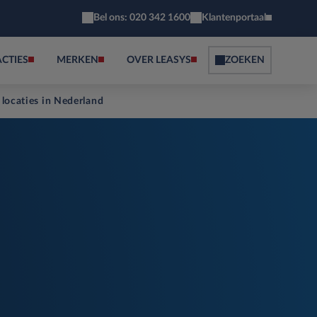
Bel ons: 020 342 1600
Klantenportaal
ACTIES
MERKEN
OVER LEASYS
ZOEKEN
 locaties in Nederland