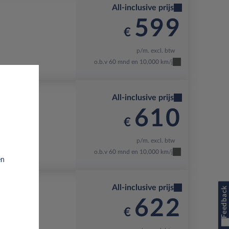
All-inclusive prijs
599
€
p/m. excl. btw
o.b.v 60 mnd en 10,000 km/j
All-inclusive prijs
610
€
p/m. excl. btw
o.b.v 60 mnd en 10,000 km/j
en
All-inclusive prijs
Feedback
622
€