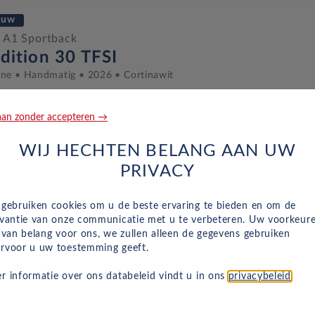
euw
 A1 Sportback
dition 30 TFSI
ine
Handmatig
2026
Cortinawit
an zonder accepteren →
euw
WIJ HECHTEN BELANG AAN UW
 A1 Sportback
PRIVACY
vanced Edition 25 TFSI S tronic
ine
Automaat
2026
Cortinawit Mythoszwart Metallic
 gebruiken cookies om u de beste ervaring te bieden en om de
evantie van onze communicatie met u te verbeteren. Uw voorkeur
n van belang voor ons, we zullen alleen de gegevens gebruiken
rvoor u uw toestemming geeft.
euw
r informatie over ons databeleid vindt u in ons
privacybeleid
.
 A1 Sportback
vanced Edition 30 TFSI S tronic