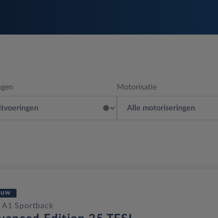
ngen
Motorisatie
euw
 A1 Sportback