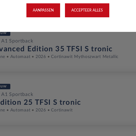
ine
Automaat
2026
Cortinawit Mythoszwart Metallic
AANPASSEN
ACCEPTEER ALLES
euw
 A1 Sportback
vanced Edition 35 TFSI S tronic
ine
Automaat
2026
Cortinawit Mythoszwart Metallic
euw
 A1 Sportback
dition 25 TFSI S tronic
ine
Automaat
2026
Cortinawit