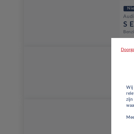
Ni
Audi
S E
Benz
Doorga
Ni
Audi
Ad
Benz
Wij
rel
zij
waa
Ni
Mee
Audi
Ad