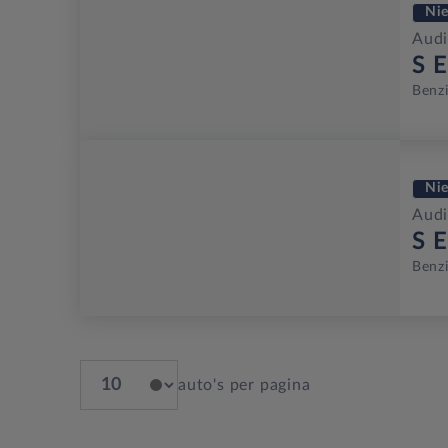
Ni
Audi
S E
Benz
Ni
Audi
S E
Benz
auto's per pagina