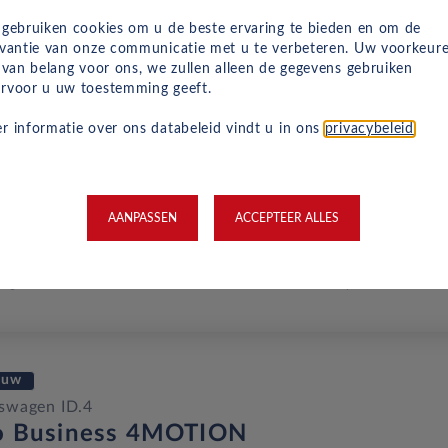
euw
 gebruiken cookies om u de beste ervaring te bieden en om de
evantie van onze communicatie met u te verbeteren. Uw voorkeur
swagen ID.4
n van belang voor ons, we zullen alleen de gegevens gebruiken
o Limited Edition Plus 4MOTION
rvoor u uw toestemming geeft.
dig Elektrisch
Automaat
2027
Moonstone Grey Unilak/zwart
r informatie over ons databeleid vindt u in ons
privacybeleid
.
euw
AANPASSEN
ACCEPTEER ALLES
swagen ID.4
o Business BEV 84KWH
dig Elektrisch
Automaat
2027
Moonstone Grey Unilak/zwart
euw
swagen ID.4
o Business 4MOTION