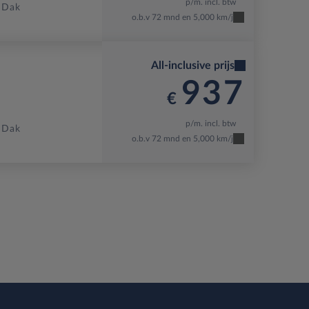
p/m. incl. btw
 Dak
o.b.v 72 mnd en 5,000 km/j
All-inclusive prijs
937
€
p/m. incl. btw
 Dak
o.b.v 72 mnd en 5,000 km/j