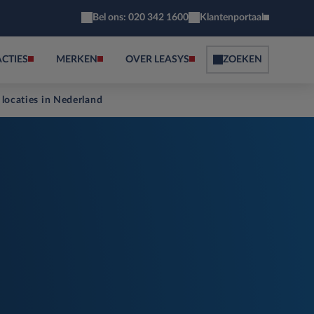
Bel ons: 020 342 1600
Klantenportaal
ACTIES
MERKEN
OVER LEASYS
ZOEKEN
 locaties in Nederland