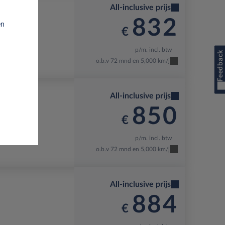
All-inclusive prijs
832
en
€
p/m. incl. btw
Feedback
 Dak
o.b.v 72 mnd en 5,000 km/j
All-inclusive prijs
850
€
p/m. incl. btw
 Dak
o.b.v 72 mnd en 5,000 km/j
All-inclusive prijs
884
€