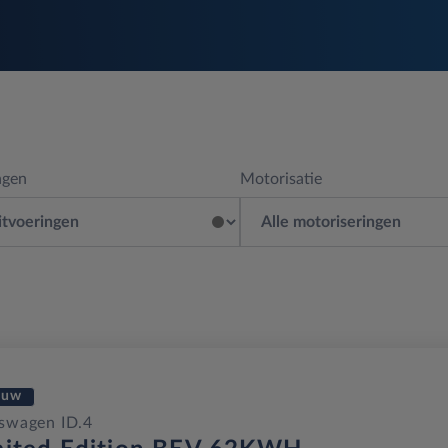
ngen
Motorisatie
euw
swagen ID.4