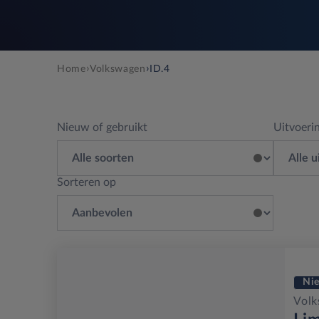
›
›
Home
Volkswagen
ID.4
Nieuw of gebruikt
Uitvoeri
Sorteren op
Ni
Volk