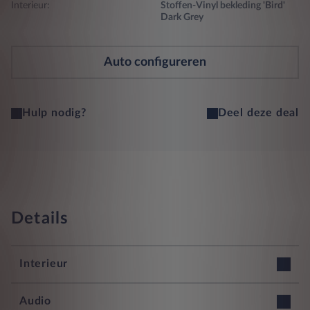
Interieur:
Stoffen-Vinyl bekleding 'Bird'
Dark Grey
Auto configureren
Hulp nodig?
Deel deze deal
Details
Interieur
12v stopcontact in de laadruimte, voorin en achterin
Audio