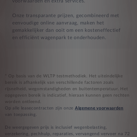
voorwaarden en extra services.
Onze transparante prijzen, gecombineerd met
eenvoudige online aanvraag, maken het
gemakkelijker dan ooit om een kosteneffectief
en efficiënt wagenpark te onderhouden.
* Op basis van de WLTP testmethodiek. Het uiteindelijke
bereik is afhankelijk van verschillende factoren zoals
rijsnelheid, wegomstandigheden en buitentemperatuur. Het
opgegeven bereik is indicatief, hieraan kunnen geen rechten
worden ontleend.
Op alle leasecontracten zijn onze
Algemene voorwaarden
van toepassing.
De weergegeven prijs is inclusief wegenbelasting,
verzekering, pechhulp, reparaties, vervangend vervoer na 72