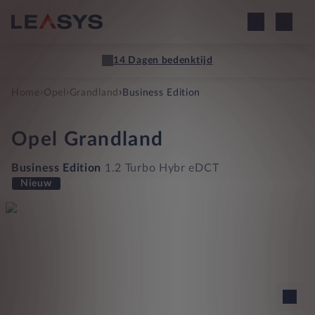
14 Dagen bedenktijd
›
›
›
Home
Opel
Grandland
Business Edition
Opel
Grandland
Business Edition
1.2 Turbo Hybr eDCT
Nieuw