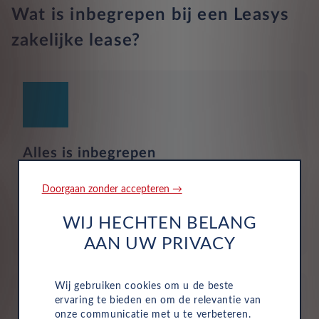
Wat is inbegrepen bij een Leasys
zakelijke lease?
Alles is inbegrepen
Motorrijtuigenbelasting, onderhoud, service, reparaties
Doorgaan zonder accepteren →
en pechhulp zijn allemaal inbegrepen in de vaste
maandelijkse kosten van uw zakelijke autolease.
WIJ HECHTEN BELANG
Hierdoor wordt het eenvoudig om de voertuigen van
uw bedrijf te beheren.
AAN UW PRIVACY
Wij gebruiken cookies om u de beste
ervaring te bieden en om de relevantie van
onze communicatie met u te verbeteren.