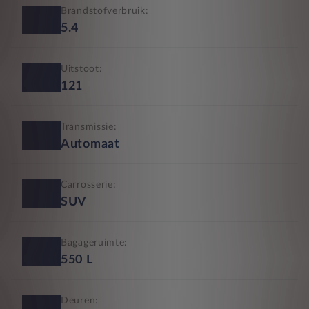
Brandstofverbruik:
5.4
Uitstoot:
121
Transmissie:
Automaat
Carrosserie:
SUV
Bagageruimte:
550
L
Deuren: