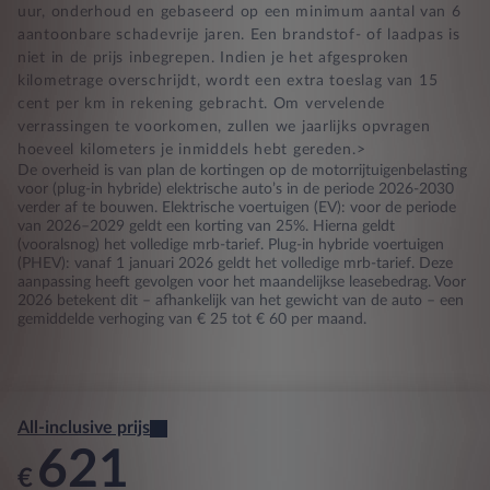
uur, onderhoud en gebaseerd op een minimum aantal van 6
aantoonbare schadevrije jaren. Een brandstof- of laadpas is
niet in de prijs inbegrepen. Indien je het afgesproken
kilometrage overschrijdt, wordt een extra toeslag van 15
cent per km in rekening gebracht. Om vervelende
verrassingen te voorkomen, zullen we jaarlijks opvragen
hoeveel kilometers je inmiddels hebt gereden.>
De overheid is van plan de kortingen op de motorrijtuigenbelasting
voor (plug-in hybride) elektrische auto’s in de periode 2026-2030
verder af te bouwen. Elektrische voertuigen (EV): voor de periode
van 2026–2029 geldt een korting van 25%. Hierna geldt
(vooralsnog) het volledige mrb-tarief. Plug-in hybride voertuigen
(PHEV): vanaf 1 januari 2026 geldt het volledige mrb-tarief. Deze
aanpassing heeft gevolgen voor het maandelijkse leasebedrag. Voor
2026 betekent dit – afhankelijk van het gewicht van de auto – een
gemiddelde verhoging van € 25 tot € 60 per maand.
All-inclusive prijs
621
€