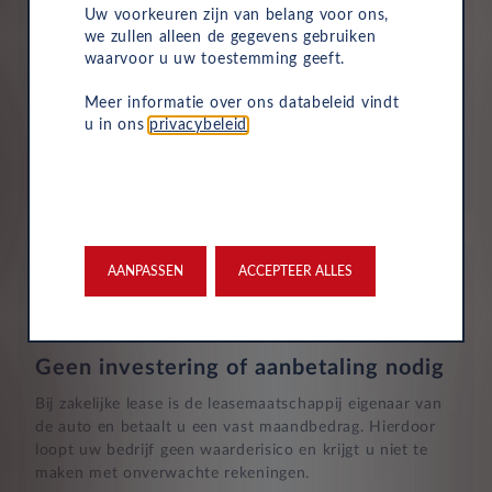
Uw voorkeuren zijn van belang voor ons,
we zullen alleen de gegevens gebruiken
Verzekering
waarvoor u uw toestemming geeft.
Uw Leasys zakelijke autolease is standaard voorzien van
Meer informatie over ons databeleid vindt
verzekering. De maandelijkse kosten omvatten een
u in ons
privacybeleid
.
inzittendenschadeverzekering, een WA-verzekering en
een uitgebreide dekking, zodat u volledig beschermd
bent in het geval van onvoorziene ongelukken.
AANPASSEN
ACCEPTEER ALLES
Geen investering of aanbetaling nodig
Bij zakelijke lease is de leasemaatschappij eigenaar van
de auto en betaalt u een vast maandbedrag. Hierdoor
loopt uw bedrijf geen waarderisico en krijgt u niet te
maken met onverwachte rekeningen.