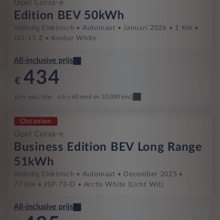
Opel Corsa-e
Edition BEV 50kWh
Volledig Elektrisch
Automaat
Januari 2026
1 Km
JSJ-11-Z
Kontur White
All-inclusive prijs
434
€
p/m. excl. btw
o.b.v 60 mnd en 10,000 km/j
Occasion
Opel Corsa-e
Business Edition BEV Long Range
51kWh
Volledig Elektrisch
Automaat
December 2025
77 Km
JSP-73-D
Arctis White (licht Wit)
All-inclusive prijs