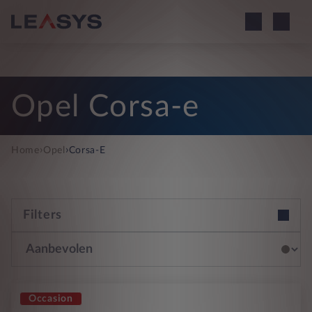
Opel Corsa-e
›
›
Home
Opel
Corsa-E
Filters
Occasion