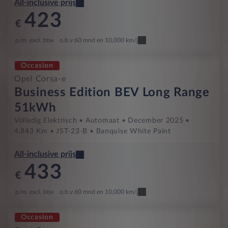
All-inclusive prijs
423
€
p/m. excl. btw
o.b.v 60 mnd en 10,000 km/j
Occasion
Opel Corsa-e
Business Edition BEV Long Range
51kWh
Volledig Elektrisch
Automaat
December 2025
4,843 Km
JST-23-B
Banquise White Paint
All-inclusive prijs
433
€
p/m. excl. btw
o.b.v 60 mnd en 10,000 km/j
Occasion