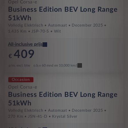
Opel Corsa-e
Business Edition BEV Long Range
51kWh
Volledig Elektrisch
Automaat
December 2025
1,435 Km
JSP-70-S
Wit
All-inclusive prijs
409
€
p/m. excl. btw
o.b.v 60 mnd en 10,000 km/j
Occasion
Opel Corsa-e
Business Edition BEV Long Range
51kWh
Volledig Elektrisch
Automaat
December 2025
270 Km
JSN-41-D
Krystal Silver