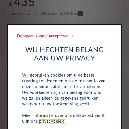
435
€
p/m. excl. btw
o.b.v 60 mnd en 10,000 km/j
Nieuw
Opel Corsa-e
Doorgaan zonder accepteren →
Edition BEV 50kWh
WIJ HECHTEN BELANG
Volledig Elektrisch
Automaat
2026
Voltaic Blue Metaallak
AAN UW PRIVACY
All-inclusive prijs
Wij gebruiken cookies om u de beste
446
€
ervaring te bieden en om de relevantie van
onze communicatie met u te verbeteren.
p/m. excl. btw
o.b.v 60 mnd en 10,000 km/j
Uw voorkeuren zijn van belang voor ons,
we zullen alleen de gegevens gebruiken
waarvoor u uw toestemming geeft.
Occasion
Opel Corsa-e
Meer informatie over ons databeleid vindt
Business Edition BEV Long Range
u in ons
privacybeleid
.