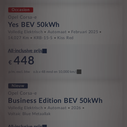
Occasion
Opel Corsa-e
Yes BEV 50kWh
Volledig Elektrisch
Automaat
Februari 2025
14,027 Km
KRB-15-S
Kiss Red
All-inclusive prijs
448
€
p/m. excl. btw
o.b.v 48 mnd en 10,000 km/j
Nieuw
Opel Corsa-e
Business Edition BEV 50kWh
Volledig Elektrisch
Automaat
2026
Voltaic Blue Metaallak
All-inclusive prijs