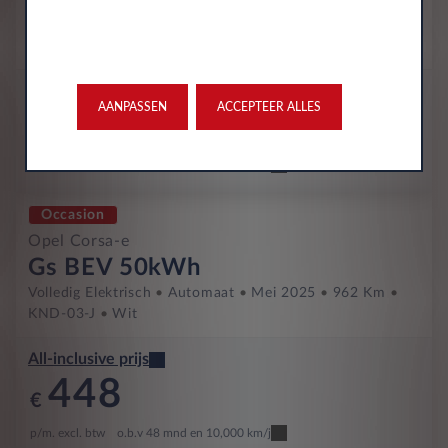
51kWh
Volledig Elektrisch
Automaat
Juni 2025
2,229 Km
HVH-13-J
Grafik Grey
All-inclusive prijs
AANPASSEN
ACCEPTEER ALLES
447
€
p/m. excl. btw
o.b.v 48 mnd en 10,000 km/j
Occasion
Opel Corsa-e
Gs BEV 50kWh
Volledig Elektrisch
Automaat
Mei 2025
962 Km
KND-03-J
Wit
All-inclusive prijs
448
€
p/m. excl. btw
o.b.v 48 mnd en 10,000 km/j