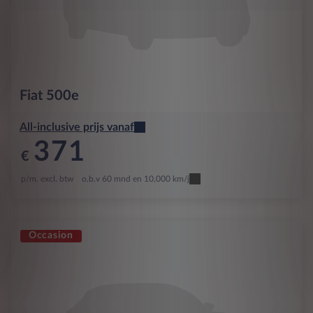
Fiat
500e
All-inclusive prijs vanaf
371
€
p/m. excl. btw
o.b.v 60 mnd en 10,000 km/j
Occasion