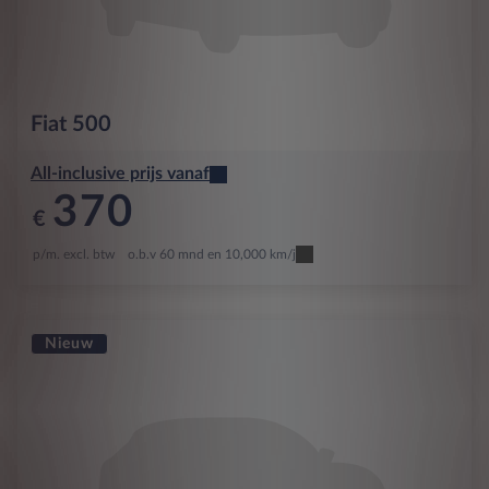
Fiat
500
All-inclusive prijs vanaf
370
€
p/m. excl. btw
o.b.v 60 mnd en 10,000 km/j
Nieuw