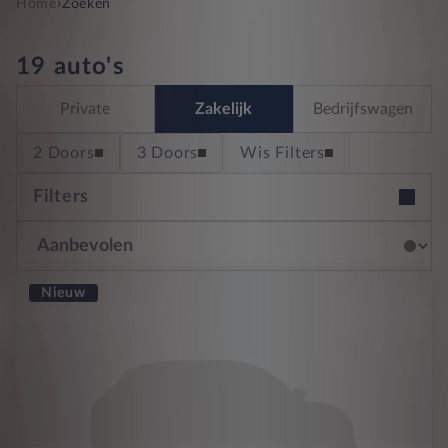
›
Home
Zoeken
19 auto's
Private
Zakelijk
Bedrijfswagen
2 Doors
3 Doors
Wis Filters
Filters
Nieuw