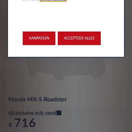
Nieuw
AANPASSEN
ACCEPTEER ALLES
Mazda
MX-5 Roadster
All-inclusive prijs vanaf
716
€