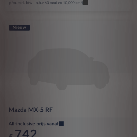
p/m. excl. btw
o.b.v 60 mnd en 10,000 km/j
Nieuw
Mazda
MX-5 RF
All-inclusive prijs vanaf
742
€