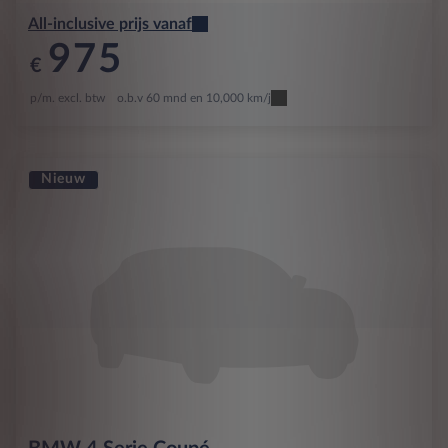
All-inclusive prijs vanaf
975
€
p/m. excl. btw
o.b.v 60 mnd en 10,000 km/j
Nieuw