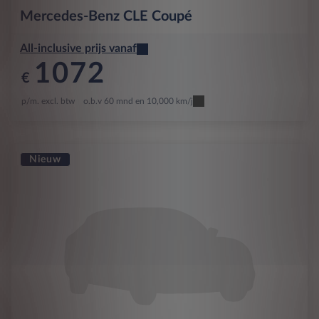
Mercedes-Benz
CLE Coupé
All-inclusive prijs vanaf
1072
€
p/m. excl. btw
o.b.v 60 mnd en 10,000 km/j
Nieuw