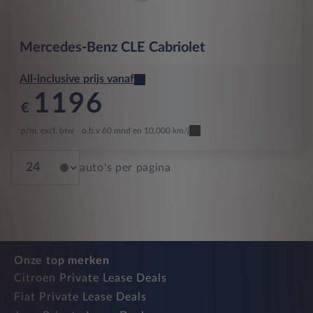
Mercedes-Benz
CLE Cabriolet
All-inclusive prijs vanaf
1196
€
p/m. excl. btw
o.b.v 60 mnd en 10,000 km/j
auto's per pagina
Onze top merken
Citroen Private Lease Deals
Fiat Private Lease Deals