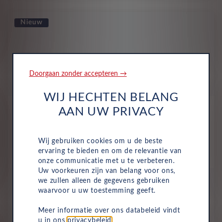
Nieuw
Doorgaan zonder accepteren →
WIJ HECHTEN BELANG
AAN UW PRIVACY
Wij gebruiken cookies om u de beste
ervaring te bieden en om de relevantie van
Abarth
500e cabriolet
onze communicatie met u te verbeteren.
Uw voorkeuren zijn van belang voor ons,
All-inclusive prijs vanaf
we zullen alleen de gegevens gebruiken
590
waarvoor u uw toestemming geeft.
€
Meer informatie over ons databeleid vindt
p/m. excl. btw
o.b.v 60 mnd en 10,000 km/j
u in ons
privacybeleid
.