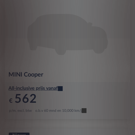
MINI
Cooper
All-inclusive prijs vanaf
562
€
p/m. excl. btw
o.b.v 60 mnd en 10,000 km/j