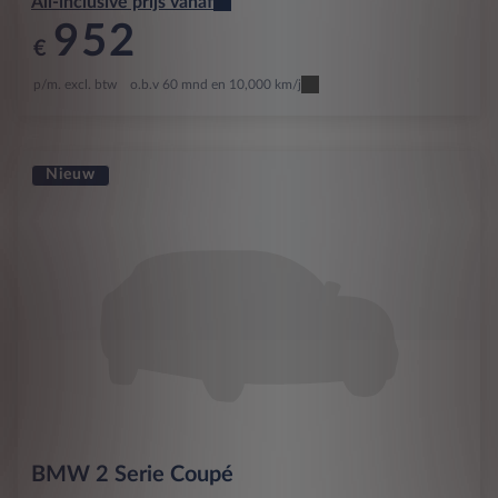
All-inclusive prijs vanaf
952
€
p/m. excl. btw
o.b.v 60 mnd en 10,000 km/j
Nieuw
BMW
2 Serie Coupé