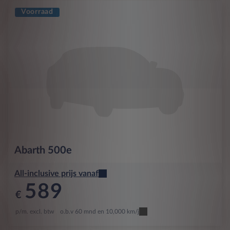
Voorraad
Abarth
500e
All-inclusive prijs vanaf
589
€
p/m. excl. btw
o.b.v 60 mnd en 10,000 km/j