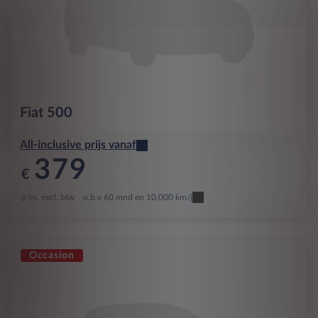
Fiat
500
All-inclusive prijs vanaf
379
€
p/m. excl. btw
o.b.v 60 mnd en 10,000 km/j
Occasion