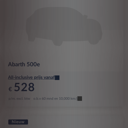
Abarth
500e
All-inclusive prijs vanaf
528
€
p/m. excl. btw
o.b.v 60 mnd en 10,000 km/j
Nieuw