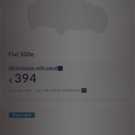
Fiat
500e
All-inclusive prijs vanaf
394
€
p/m. excl. btw
o.b.v 48 mnd en 10,000 km/j
Voorraad