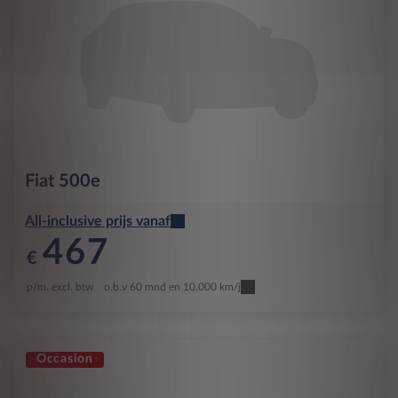
Fiat
500e
All-inclusive prijs vanaf
467
€
p/m. excl. btw
o.b.v 60 mnd en 10,000 km/j
Occasion