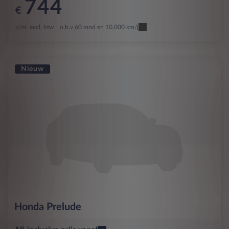
744
€
p/m. excl. btw
o.b.v 60 mnd en 10,000 km/j
Nieuw
Honda
Prelude