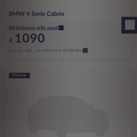
BMW
4 Serie Cabrio
All-inclusive prijs vanaf
1090
€
p/m. excl. btw
o.b.v 60 mnd en 10,000 km/j
Nieuw