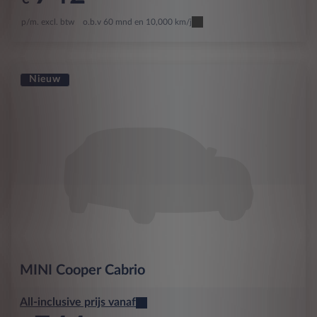
p/m. excl. btw
o.b.v 60 mnd en 10,000 km/j
Nieuw
MINI
Cooper Cabrio
All-inclusive prijs vanaf