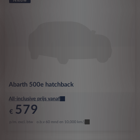
Nieuw
Abarth
500e hatchback
All-inclusive prijs vanaf
579
€
p/m. excl. btw
o.b.v 60 mnd en 10,000 km/j