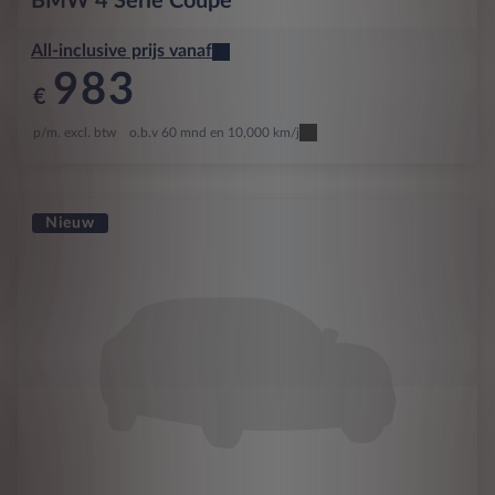
BMW
4 Serie Coupé
All-inclusive prijs vanaf
983
€
p/m. excl. btw
o.b.v 60 mnd en 10,000 km/j
Nieuw