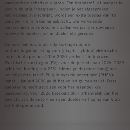
aantoonbare schadevrije jaren. Een brandstof- of laadpas is
niet in de prijs inbegrepen. Indien je het afgesproken
kilometrage overschrijdt, wordt een extra toeslag van 15
cent per km in rekening gebracht. Om vervelende
verrassingen te voorkomen, zullen we jaarlijks opvragen
hoeveel kilometers je inmiddels hebt gereden.
De overheid is van plan de kortingen op de
motorrijtuigenbelasting voor (plug-in hybride) elektrische
auto’s in de periode 2026-2030 verder af te bouwen.
Elektrische voertuigen (EV): voor de periode van 2026–2029
geldt een korting van 25%. Hierna geldt (vooralsnog) het
volledige mrb-tarief. Plug-in hybride voertuigen (PHEV):
vanaf 1 januari 2026 geldt het volledige mrb-tarief. Deze
aanpassing heeft gevolgen voor het maandelijkse
leasebedrag. Voor 2026 betekent dit – afhankelijk van het
gewicht van de auto – een gemiddelde verhoging van € 25
tot € 60 per maand.