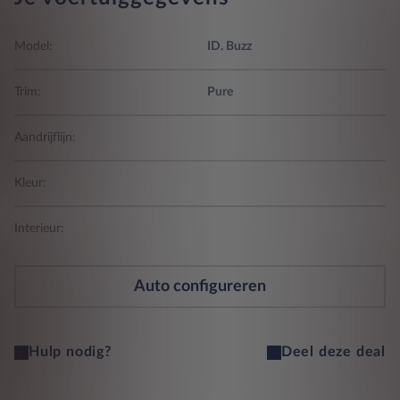
Model:
ID. Buzz
Trim:
Pure
Aandrijflijn:
Kleur:
Interieur:
Auto configureren
Hulp nodig?
Deel deze deal