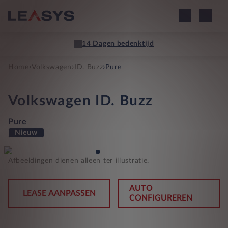
14 Dagen bedenktijd
›
›
›
Home
Volkswagen
ID. Buzz
Pure
Volkswagen
ID. Buzz
Pure
Nieuw
Afbeeldingen dienen alleen ter illustratie.
AUTO
LEASE AANPASSEN
CONFIGUREREN