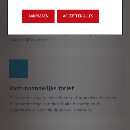
Reparatie en hulp langs de weg
Naast het reguliere onderhoud, zijn kleine reparaties aan
glas of vervangende banden ook inbegrepen in je
AANPASSEN
ACCEPTEER ALLES
maandelijkse kosten en wordt dit geregeld met een
garage bij jou in de buurt. Hulp bij pech en technische
problemen met je auto zijn gewoon inbegrepen in je
maandelijkse kosten.
Vast maandelijks tarief
Geen verrassingen, extra kosten of administratiekosten.
Je maandbedrag is inclusief alle diensten en is
gegarandeerd voor de duur van je termijn.