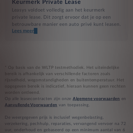
Keurmerk Private Lease
Leasys voldoet volledig aan het keurmerk
private lease. Dit zorgt ervoor dat je op een
betrouwbare manier een auto privé kunt leasen.
Lees meer
Een transparant contract
Compleet product zonder verrassingen
Nooit te hoge financiële lasten
* Op basis van de WLTP testmethodiek. Het uiteindelijke
bereik is afhankelijk van verschillende factoren zoals
rijsnelheid, wegomstandigheden en buitentemperatuur. Het
BB 14 dagen bedenktijd
opgegeven bereik is indicatief, hieraan kunnen geen rechten
worden ontleend.
Zekerheid bij klachten
Op alle leasecontracten zijn onze
Algemene voorwaarden
en
Aanvullende Voorwaarden
van toepassing.
De weergegeven prijs is inclusief wegenbelasting,
verzekering, pechhulp, reparaties, vervangend vervoer na 72
uur, onderhoud en gebaseerd op een minimum aantal van 6