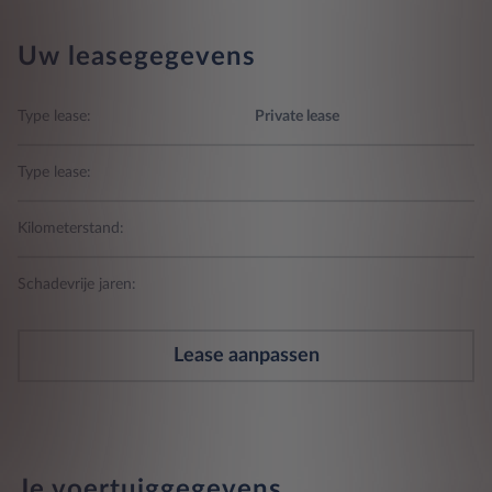
Uw leasegegevens
Type lease:
Private lease
Type lease:
Kilometerstand:
Schadevrije jaren:
Lease aanpassen
Je voertuiggegevens