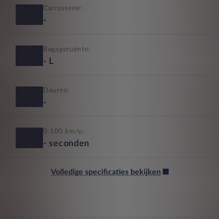
Carrosserie:
-
Bagageruimte:
-
L
Deuren:
-
0-100 km/u:
-
seconden
Volledige specificaties bekijken