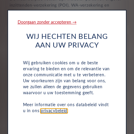
inzittenden-verzekering (POI), WA-verzekering en
uitgebreide dekking, zodat je volledig beschermd bent in
het geval van onvoorziene ongelukken.
Doorgaan zonder accepteren →
WIJ HECHTEN BELANG
AAN UW PRIVACY
Wij gebruiken cookies om u de beste
Aflevering bij jou in de buurt
ervaring te bieden en om de relevantie van
onze communicatie met u te verbeteren.
Door ons uitgebreide dealernetwerk kun je altijd je
Uw voorkeuren zijn van belang voor ons,
nieuwe auto bij jou in de buurt ophalen.
we zullen alleen de gegevens gebruiken
waarvoor u uw toestemming geeft.
Meer informatie over ons databeleid vindt
u in ons
privacybeleid
.