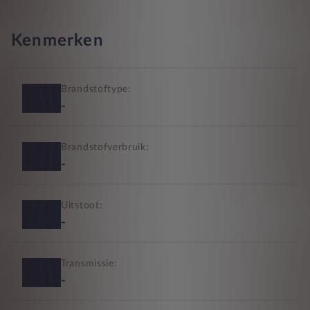
Kenmerken
Brandstoftype:
-
Brandstofverbruik:
-
Uitstoot:
-
Transmissie:
-