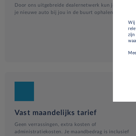
Door ons uitgebreide dealernetwerk kun je altijd
je nieuwe auto bij jou in de buurt ophalen.
Wij
rel
zij
waa
Mee
Vast maandelijks tarief
Geen verrassingen, extra kosten of
administratiekosten. Je maandbedrag is inclusief