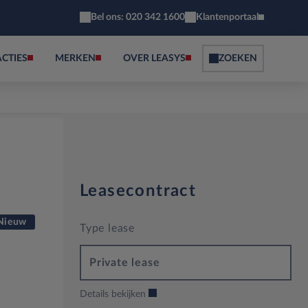
Bel ons: 020 342 1600
Klantenportaal
ACTIES
MERKEN
OVER LEASYS
ZOEKEN
Leasecontract
Nieuw
Type lease
Private lease
Details bekijken