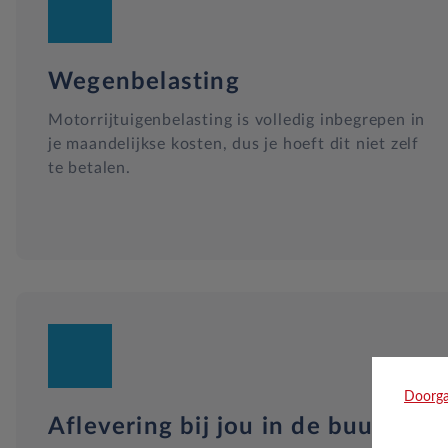
Wegenbelasting
Motorrijtuigenbelasting is volledig inbegrepen in
je maandelijkse kosten, dus je hoeft dit niet zelf
te betalen.
Doorga
Aflevering bij jou in de buurt