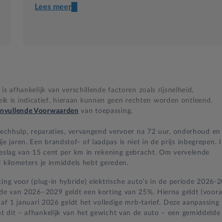
Lees meer
Een transparant contract
Compleet product zonder verrassingen
Nooit te hoge financiële lasten
s afhankelijk van verschillende factoren zoals rijsnelheid,
BB 14 dagen bedenktijd
 is indicatief, hieraan kunnen geen rechten worden ontleend.
nvullende Voorwaarden
van toepassing.
Zekerheid bij klachten
 pechhulp, reparaties, vervangend vervoer na 72 uur, onderhoud en
jaren. Een brandstof- of laadpas is niet in de prijs inbegrepen. 
oeslag van 15 cent per km in rekening gebracht. Om vervelende
 kilometers je inmiddels hebt gereden.
ing voor (plug-in hybride) elektrische auto’s in de periode 2026-
iode van 2026–2029 geldt een korting van 25%. Hierna geldt (voora
naf 1 januari 2026 geldt het volledige mrb-tarief. Deze aanpassing
t dit – afhankelijk van het gewicht van de auto – een gemiddelde