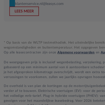
klantenservice.nl@leasys.com
LEES MEER
* Op basis van de WLTP testmethodiek. Het uiteindelijke bereik i
wegomstandigheden en buitentemperatuur. Het opgegeven bereik
Op alle leasecontracten zijn onze
Algemene voorwaarden
en
Aa
De weergegeven prijs is inclusief wegenbelasting, verzekering,
gebaseerd op een minimum aantal van 6 aantoonbare schadevrije 
je het afgesproken kilometrage overschrijdt, wordt een extra t
verrassingen te voorkomen, zullen we jaarlijks opvragen hoeveel
De overheid is van plan de kortingen op de motorrijtuigenbelast
verder af te bouwen. Elektrische voertuigen (EV): voor de per
het volledige mrb-tarief. Plug-in hybride voertuigen (PHEV): va
gevolgen voor het maandelijkse leasebedrag. Voor 2026 beteken