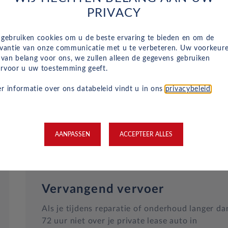
Naast het reguliere onderhoud, zijn kleine
PRIVACY
reparaties aan glas of vervangende banden ook
inbegrepen in je maandelijkse kosten en wordt
 gebruiken cookies om u de beste ervaring te bieden en om de
dit geregeld met een garage bij jou in de buurt.
evantie van onze communicatie met u te verbeteren. Uw voorkeur
Hulp bij pech en technische problemen met je
n van belang voor ons, we zullen alleen de gegevens gebruiken
rvoor u uw toestemming geeft.
auto zijn gewoon inbegrepen in je maandelijkse
kosten.
r informatie over ons databeleid vindt u in ons
privacybeleid
.
AANPASSEN
ACCEPTEER ALLES
Vervangend vervoer
Als je tijdens reparatie of onderhoud langer da
72 uur niet over je private lease auto in