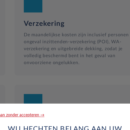
Verzekering
De maandelijkse kosten zijn inclusief personen
ongeval inzittenden-verzekering (POI), WA-
verzekering en uitgebreide dekking, zodat je
volledig beschermd bent in het geval van
onvoorziene ongelukken.
an zonder accepteren →
Reparatie en hulp langs de we
WIJ HECHTEN BELANG AAN UW