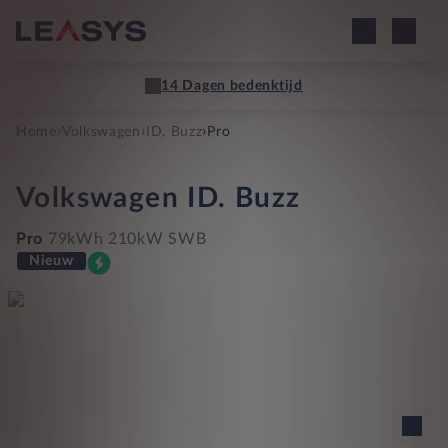
14 Dagen bedenktijd
›
›
›
Home
Volkswagen
ID. Buzz
Pro
Volkswagen
ID. Buzz
Pro
79kWh 210kW SWB
Nieuw