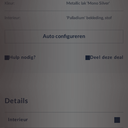
Kleur:
Metallic lak 'Mono Silver'
Interieur:
'Palladium' bekleding, stof
Auto configureren
Hulp nodig?
Deel deze deal
Details
Interieur