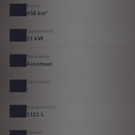
Bereik:
458
km*
Laadsnelheid
11
kW
Transmissie:
Automaat
Carrosserie:
-
Bagageruimte:
1121
L
Deuren: