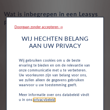
Hoorbaar voetgangers waarsch.systeem
Telefoon integratie Apple CarPlay, Android Auto, 999 maanden
abonnement op Apple, 999 maanden abonnement op Android,
Wat is inbegrepen in een Leasys
0 maanden abonnement op Mirrorlink, Apple draadloze
Remsyst ter prev mrdere botsingen
verbinding en Android draadloze verbinding
Private Lease?
Doorgaan zonder accepteren →
Airbags 7
WIJ HECHTEN BELANG
AAN UW PRIVACY
Wij gebruiken cookies om u de beste
Wegenbelasting
ervaring te bieden en om de relevantie van
Motorrijtuigenbelasting is volledig inbegrepen in je
onze communicatie met u te verbeteren.
Uw voorkeuren zijn van belang voor ons,
maandelijkse kosten, dus je hoeft dit niet zelf te
we zullen alleen de gegevens gebruiken
betalen.
waarvoor u uw toestemming geeft.
Meer informatie over ons databeleid vindt
u in ons
privacybeleid
.