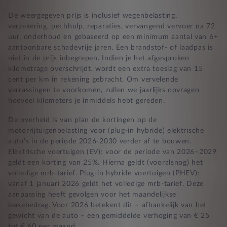
De weergegeven prijs is inclusief wegenbelasting,
verzekering, pechhulp, reparaties, vervangend vervoer na 72
uur, onderhoud en gebaseerd op een minimum aantal van 6+
aantoonbare schadevrije jaren. Een brandstof- of laadpas is
niet in de prijs inbegrepen. Indien je het afgesproken
kilometrage overschrijdt, wordt een extra toeslag van 15
cent per km in rekening gebracht. Om vervelende
verrassingen te voorkomen, zullen we jaarlijks opvragen
hoeveel kilometers je inmiddels hebt gereden.
De overheid is van plan de kortingen op de
motorrijtuigenbelasting voor (plug-in hybride) elektrische
auto’s in de periode 2026-2030 verder af te bouwen.
Elektrische voertuigen (EV): voor de periode van 2026–2029
geldt een korting van 25%. Hierna geldt (vooralsnog) het
volledige mrb-tarief. Plug-in hybride voertuigen (PHEV):
vanaf 1 januari 2026 geldt het volledige mrb-tarief. Deze
aanpassing heeft gevolgen voor het maandelijkse
leasebedrag. Voor 2026 betekent dit – afhankelijk van het
gewicht van de auto – een gemiddelde verhoging van € 25
tot € 60 per maand.