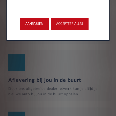
Verzekering
De maandelijkse kosten zijn inclusief personen ongeval
AANPASSEN
ACCEPTEER ALLES
inzittenden-verzekering (POI), WA-verzekering en
uitgebreide dekking, zodat je volledig beschermd bent in
het geval van onvoorziene ongelukken.
Aflevering bij jou in de buurt
Door ons uitgebreide dealernetwerk kun je altijd je
nieuwe auto bij jou in de buurt ophalen.