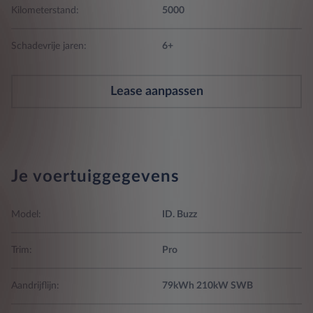
Kilometerstand:
5000
Schadevrije jaren:
6+
Lease aanpassen
Je voertuiggegevens
Model:
ID. Buzz
Trim:
Pro
Aandrijflijn:
79kWh 210kW SWB