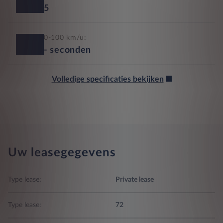
5
0-100 km/u:
-
seconden
Volledige specificaties bekijken
Uw leasegegevens
Type lease:
Private lease
Type lease:
72