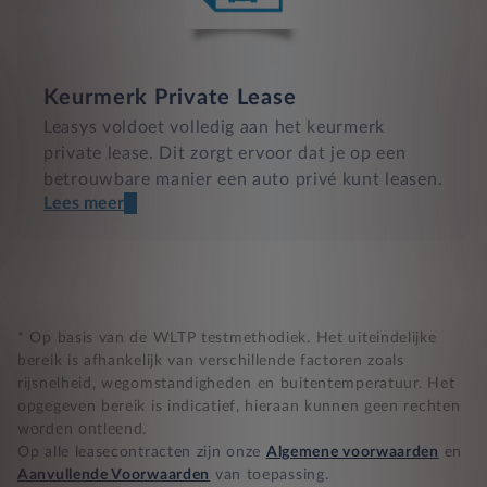
Keurmerk Private Lease
Leasys voldoet volledig aan het keurmerk
private lease. Dit zorgt ervoor dat je op een
betrouwbare manier een auto privé kunt leasen.
Lees meer
Een transparant contract
Compleet product zonder verrassingen
Nooit te hoge financiële lasten
* Op basis van de WLTP testmethodiek. Het uiteindelijke
bereik is afhankelijk van verschillende factoren zoals
rijsnelheid, wegomstandigheden en buitentemperatuur. Het
BB 14 dagen bedenktijd
opgegeven bereik is indicatief, hieraan kunnen geen rechten
worden ontleend.
Zekerheid bij klachten
Op alle leasecontracten zijn onze
Algemene voorwaarden
en
Aanvullende Voorwaarden
van toepassing.