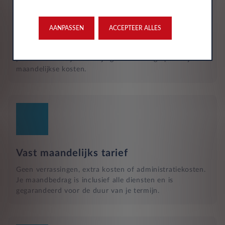
Reparatie en hulp langs de weg
Naast het reguliere onderhoud, zijn kleine reparaties aan
glas of vervangende banden ook inbegrepen in je
AANPASSEN
ACCEPTEER ALLES
maandelijkse kosten en wordt dit geregeld met een
garage bij jou in de buurt. Hulp bij pech en technische
problemen met je auto zijn gewoon inbegrepen in je
maandelijkse kosten.
Vast maandelijks tarief
Geen verrassingen, extra kosten of administratiekosten.
Je maandbedrag is inclusief alle diensten en is
gegarandeerd voor de duur van je termijn.