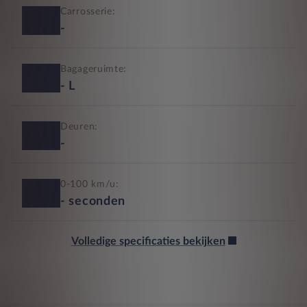
Carrosserie:
-
Bagageruimte:
-
L
Deuren:
-
0-100 km/u:
-
seconden
Volledige specificaties bekijken