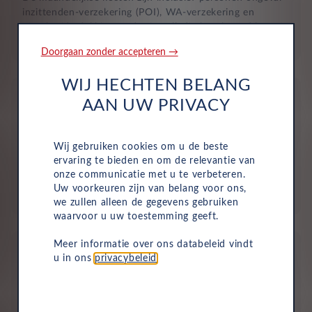
inzittenden-verzekering (POI), WA-verzekering en
uitgebreide dekking, zodat je volledig beschermd bent in
het geval van onvoorziene ongelukken.
Doorgaan zonder accepteren →
WIJ HECHTEN BELANG
AAN UW PRIVACY
Wij gebruiken cookies om u de beste
Aflevering bij jou in de buurt
ervaring te bieden en om de relevantie van
onze communicatie met u te verbeteren.
Door ons uitgebreide dealernetwerk kun je altijd je
Uw voorkeuren zijn van belang voor ons,
nieuwe auto bij jou in de buurt ophalen.
we zullen alleen de gegevens gebruiken
waarvoor u uw toestemming geeft.
Meer informatie over ons databeleid vindt
u in ons
privacybeleid
.