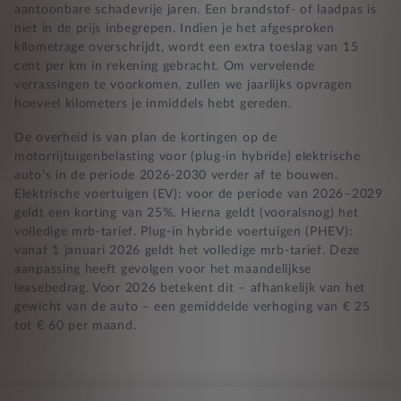
aantoonbare schadevrije jaren. Een brandstof- of laadpas is
niet in de prijs inbegrepen. Indien je het afgesproken
kilometrage overschrijdt, wordt een extra toeslag van 15
cent per km in rekening gebracht. Om vervelende
verrassingen te voorkomen, zullen we jaarlijks opvragen
hoeveel kilometers je inmiddels hebt gereden.
De overheid is van plan de kortingen op de
motorrijtuigenbelasting voor (plug-in hybride) elektrische
auto’s in de periode 2026-2030 verder af te bouwen.
Elektrische voertuigen (EV): voor de periode van 2026–2029
geldt een korting van 25%. Hierna geldt (vooralsnog) het
volledige mrb-tarief. Plug-in hybride voertuigen (PHEV):
vanaf 1 januari 2026 geldt het volledige mrb-tarief. Deze
aanpassing heeft gevolgen voor het maandelijkse
leasebedrag. Voor 2026 betekent dit – afhankelijk van het
gewicht van de auto – een gemiddelde verhoging van € 25
tot € 60 per maand.