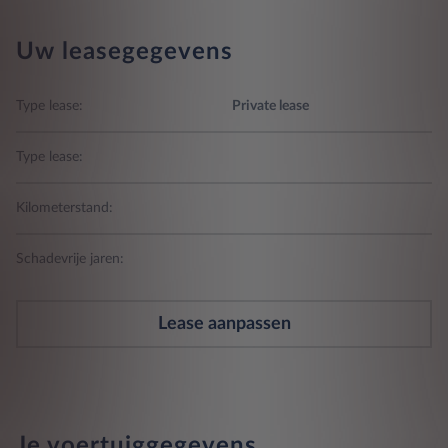
Uw leasegegevens
Type lease:
Private lease
Type lease:
Kilometerstand:
Schadevrije jaren:
Lease aanpassen
Je voertuiggegevens