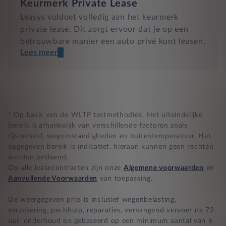
Keurmerk Private Lease
Leasys voldoet volledig aan het keurmerk
private lease. Dit zorgt ervoor dat je op een
betrouwbare manier een auto privé kunt leasen.
Lees meer
Een transparant contract
Compleet product zonder verrassingen
Nooit te hoge financiële lasten
* Op basis van de WLTP testmethodiek. Het uiteindelijke
bereik is afhankelijk van verschillende factoren zoals
rijsnelheid, wegomstandigheden en buitentemperatuur. Het
BB 14 dagen bedenktijd
opgegeven bereik is indicatief, hieraan kunnen geen rechten
worden ontleend.
Zekerheid bij klachten
Op alle leasecontracten zijn onze
Algemene voorwaarden
en
Aanvullende Voorwaarden
van toepassing.
De weergegeven prijs is inclusief wegenbelasting,
verzekering, pechhulp, reparaties, vervangend vervoer na 72
uur, onderhoud en gebaseerd op een minimum aantal van 6