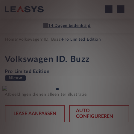
14 Dagen bedenktijd
›
›
›
Home
Volkswagen
ID. Buzz
Pro Limited Edition
Volkswagen
ID. Buzz
Pro Limited Edition
Nieuw
Afbeeldingen dienen alleen ter illustratie.
AUTO
LEASE AANPASSEN
CONFIGUREREN