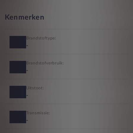
Kenmerken
Brandstoftype:
-
Brandstofverbruik:
-
Uitstoot:
-
Transmissie:
-