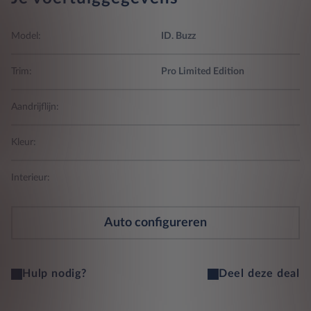
Model:
ID. Buzz
Trim:
Pro Limited Edition
Aandrijflijn:
Kleur:
Interieur:
Auto configureren
Hulp nodig?
Deel deze deal