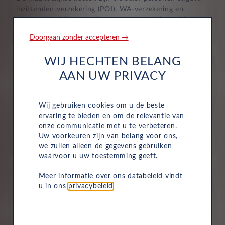
inzittenden-verzekering (POI), WA-verzekering en
uitgebreide dekking, zodat je volledig beschermd bent in
het geval van onvoorziene ongelukken.
Doorgaan zonder accepteren →
WIJ HECHTEN BELANG
AAN UW PRIVACY
Wij gebruiken cookies om u de beste
Aflevering bij jou in de buurt
ervaring te bieden en om de relevantie van
onze communicatie met u te verbeteren.
Door ons uitgebreide dealernetwerk kun je altijd je
Uw voorkeuren zijn van belang voor ons,
nieuwe auto bij jou in de buurt ophalen.
we zullen alleen de gegevens gebruiken
waarvoor u uw toestemming geeft.
Meer informatie over ons databeleid vindt
u in ons
privacybeleid
.