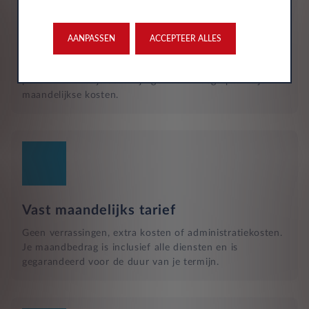
Reparatie en hulp langs de weg
Naast het reguliere onderhoud, zijn kleine reparaties aan
glas of vervangende banden ook inbegrepen in je
AANPASSEN
ACCEPTEER ALLES
maandelijkse kosten en wordt dit geregeld met een
garage bij jou in de buurt. Hulp bij pech en technische
problemen met je auto zijn gewoon inbegrepen in je
maandelijkse kosten.
Vast maandelijks tarief
Geen verrassingen, extra kosten of administratiekosten.
Je maandbedrag is inclusief alle diensten en is
gegarandeerd voor de duur van je termijn.