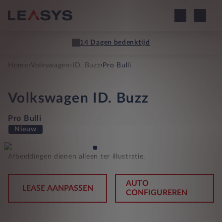
14 Dagen bedenktijd
›
›
›
Home
Volkswagen
ID. Buzz
Pro Bulli
Volkswagen
ID. Buzz
Pro Bulli
Nieuw
Afbeeldingen dienen alleen ter illustratie.
AUTO
LEASE AANPASSEN
CONFIGUREREN