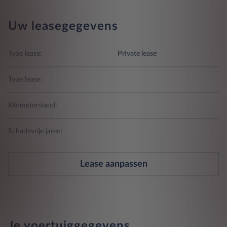
Uw leasegegevens
Type lease:
Private lease
Type lease:
Kilometerstand:
Schadevrije jaren:
Lease aanpassen
Je voertuiggegevens