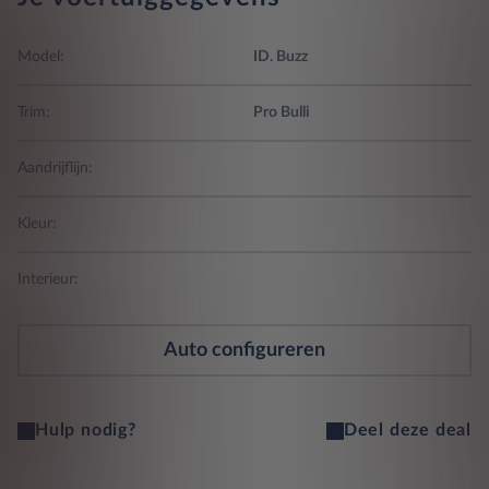
Model:
ID. Buzz
Trim:
Pro Bulli
Aandrijflijn:
Kleur:
Interieur:
Auto configureren
Hulp nodig?
Deel deze deal