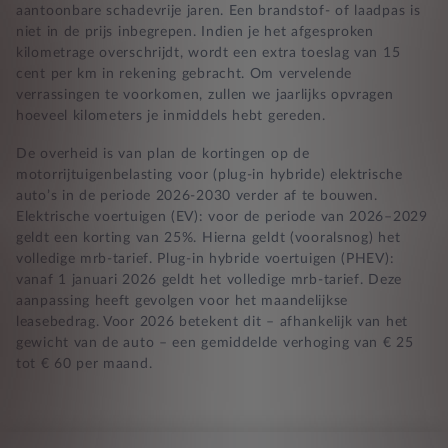
aantoonbare schadevrije jaren. Een brandstof- of laadpas is
niet in de prijs inbegrepen. Indien je het afgesproken
kilometrage overschrijdt, wordt een extra toeslag van 15
cent per km in rekening gebracht. Om vervelende
verrassingen te voorkomen, zullen we jaarlijks opvragen
hoeveel kilometers je inmiddels hebt gereden.
De overheid is van plan de kortingen op de
motorrijtuigenbelasting voor (plug-in hybride) elektrische
auto’s in de periode 2026-2030 verder af te bouwen.
Elektrische voertuigen (EV): voor de periode van 2026–2029
geldt een korting van 25%. Hierna geldt (vooralsnog) het
volledige mrb-tarief. Plug-in hybride voertuigen (PHEV):
vanaf 1 januari 2026 geldt het volledige mrb-tarief. Deze
aanpassing heeft gevolgen voor het maandelijkse
leasebedrag. Voor 2026 betekent dit – afhankelijk van het
gewicht van de auto – een gemiddelde verhoging van € 25
tot € 60 per maand.