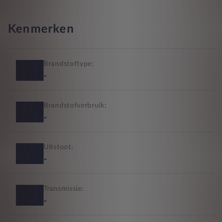
Kenmerken
Brandstoftype:
-
Brandstofverbruik:
-
Uitstoot:
-
Transmissie:
-