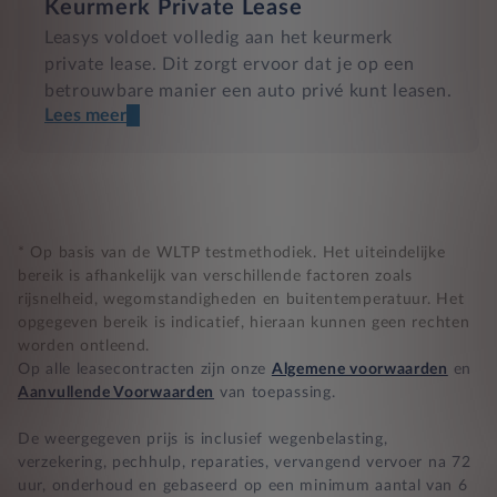
Keurmerk Private Lease
Leasys voldoet volledig aan het keurmerk
private lease. Dit zorgt ervoor dat je op een
betrouwbare manier een auto privé kunt leasen.
Lees meer
Een transparant contract
Compleet product zonder verrassingen
Nooit te hoge financiële lasten
* Op basis van de WLTP testmethodiek. Het uiteindelijke
bereik is afhankelijk van verschillende factoren zoals
rijsnelheid, wegomstandigheden en buitentemperatuur. Het
BB 14 dagen bedenktijd
opgegeven bereik is indicatief, hieraan kunnen geen rechten
worden ontleend.
Zekerheid bij klachten
Op alle leasecontracten zijn onze
Algemene voorwaarden
en
Aanvullende Voorwaarden
van toepassing.
De weergegeven prijs is inclusief wegenbelasting,
verzekering, pechhulp, reparaties, vervangend vervoer na 72
uur, onderhoud en gebaseerd op een minimum aantal van 6