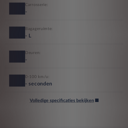
Carrosserie:
-
Bagageruimte:
-
L
Deuren:
-
0-100 km/u:
-
seconden
Volledige specificaties bekijken