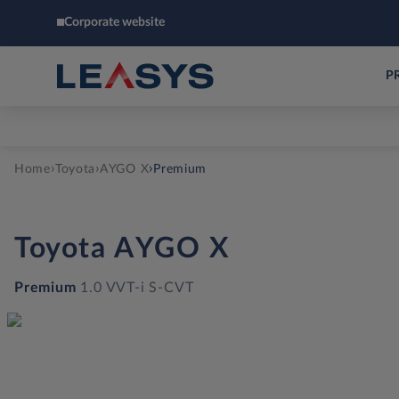
Corporate website
P
›
›
›
Home
Toyota
AYGO X
Premium
Toyota
AYGO X
Premium
1.0 VVT-i S-CVT