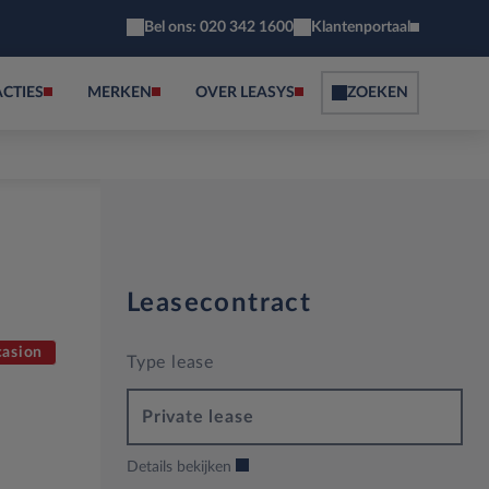
Bel ons: 020 342 1600
Klantenportaal
ACTIES
MERKEN
OVER LEASYS
ZOEKEN
Leasecontract
asion
Type lease
Private lease
Details bekijken