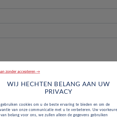
leuren Scherm
g voorin aan de passagierskant
rofiel in % van: 60, een kwalificatie van: H en een laadindex 
r dmv radar & camera
0 en 0
 en een velgbreedte van 5,0 45,7 en 12,7
, 10,50, verkeersinformatie en 26,7
te verstelbare hoofdsteunen op de achterstoelen
an zonder accepteren →
Gewicht
Maat
WIJ HECHTEN BELANG AAN UW
delspanners
PRIVACY
114 g/km
ordelspanners
 gebruiken cookies om u de beste ervaring te bieden en om de
53 kW
evantie van onze communicatie met u te verbeteren. Uw voorkeur
n van belang voor ons, we zullen alleen de gegevens gebruiken