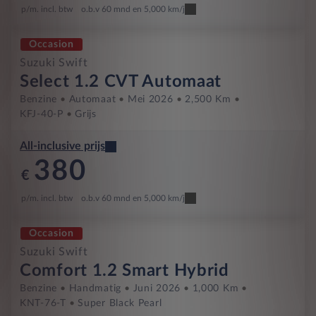
p/m. incl. btw
o.b.v 60 mnd en 5,000 km/j
Occasion
Suzuki Swift
Select 1.2 CVT Automaat
Benzine
Automaat
Mei 2026
2,500 Km
KFJ-40-P
Grijs
All-inclusive prijs
380
€
p/m. incl. btw
o.b.v 60 mnd en 5,000 km/j
Occasion
Suzuki Swift
Comfort 1.2 Smart Hybrid
Benzine
Handmatig
Juni 2026
1,000 Km
KNT-76-T
Super Black Pearl