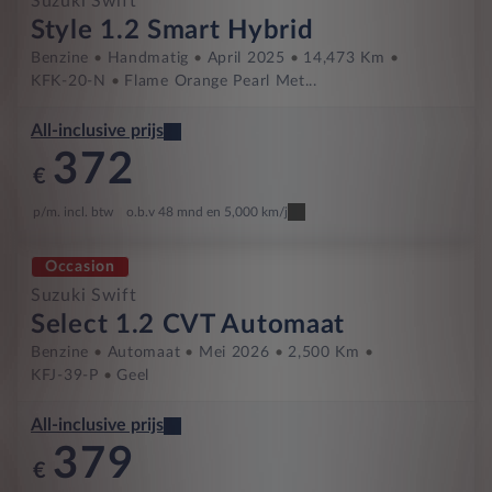
Suzuki Swift
Style 1.2 Smart Hybrid
Benzine
Handmatig
April 2025
14,473 Km
KFK-20-N
Flame Orange Pearl Met...
All-inclusive prijs
372
€
p/m. incl. btw
o.b.v 48 mnd en 5,000 km/j
Occasion
Suzuki Swift
Select 1.2 CVT Automaat
Benzine
Automaat
Mei 2026
2,500 Km
KFJ-39-P
Geel
All-inclusive prijs
379
€