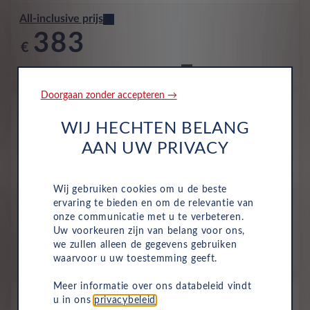
All-inclusive prijs
383
€
p/m. incl. btw
o.b.v 60 mnd en 5,000 km/j
Doorgaan zonder accepteren →
Nieuw
Suzuki Swift
WIJ HECHTEN BELANG
Comfort 1.2 Smart Hybrid
AAN UW PRIVACY
Benzine
Handmatig
2026
Flame Orange Pearl Metallic
Wij gebruiken cookies om u de beste
ervaring te bieden en om de relevantie van
All-inclusive prijs
onze communicatie met u te verbeteren.
387
Uw voorkeuren zijn van belang voor ons,
€
we zullen alleen de gegevens gebruiken
p/m. incl. btw
o.b.v 72 mnd en 5,000 km/j
waarvoor u uw toestemming geeft.
Meer informatie over ons databeleid vindt
Occasion
u in ons
privacybeleid
.
Suzuki Swift