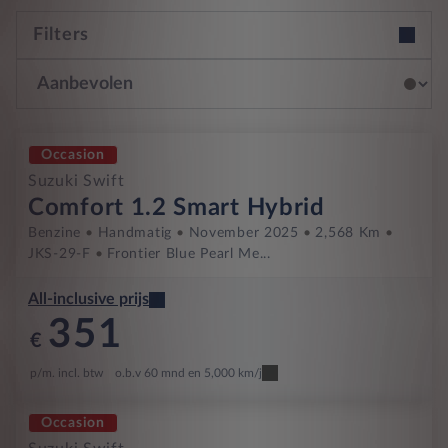
Filters
Occasion
Suzuki Swift
Comfort 1.2 Smart Hybrid
Benzine
Handmatig
November 2025
2,568 Km
JKS-29-F
Frontier Blue Pearl Me...
All-inclusive prijs
351
€
p/m. incl. btw
o.b.v 60 mnd en 5,000 km/j
Occasion