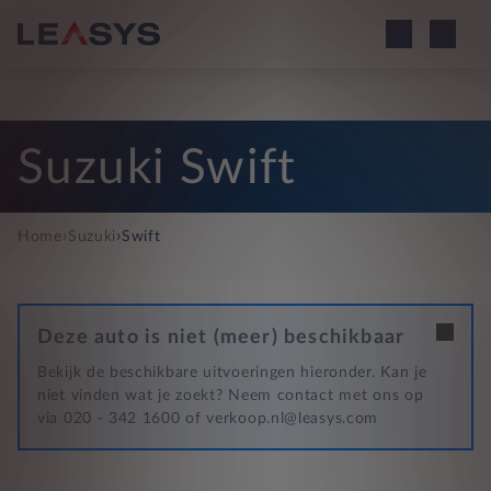
Suzuki Swift
›
›
Home
Suzuki
Swift
Deze auto is niet (meer) beschikbaar
Bekijk de beschikbare uitvoeringen hieronder. Kan je
niet vinden wat je zoekt? Neem contact met ons op
via 020 - 342 1600 of verkoop.nl@leasys.com