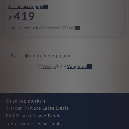
All-inclusive prijs
419
€
p/m. incl. btw
o.b.v 72 mnd en 5,000 km/j
auto's per pagina
Vorige
1 / 4
Volgende
Onze top merken
Citroen Private Lease Deals
Fiat Private Lease Deals
Jeep Private Lease Deals