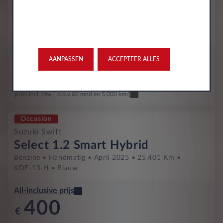
Select 1.2 CVT Automaat
Benzine
Automaat
Juni 2026
1,000 Km
KLD-91-N
Pearl Caravan Ivory
All-inclusive prijs
AANPASSEN
ACCEPTEER ALLES
399
€
p/m. incl. btw
o.b.v 60 mnd en 5,000 km/j
Occasion
Suzuki Swift
Select 1.2 Smart Hybrid
Benzine
Handmatig
April 2025
25,401 Km
KDF-13-H
Blauw
All-inclusive prijs
400
€