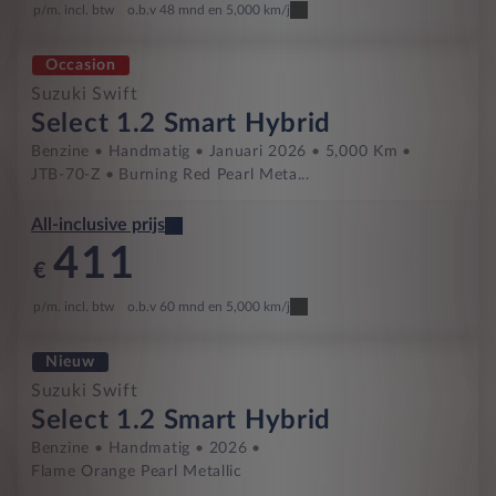
p/m. incl. btw
o.b.v 48 mnd en 5,000 km/j
Occasion
Suzuki Swift
Select 1.2 Smart Hybrid
Benzine
Handmatig
Januari 2026
5,000 Km
JTB-70-Z
Burning Red Pearl Meta...
All-inclusive prijs
411
€
p/m. incl. btw
o.b.v 60 mnd en 5,000 km/j
Nieuw
Suzuki Swift
Select 1.2 Smart Hybrid
Benzine
Handmatig
2026
Flame Orange Pearl Metallic