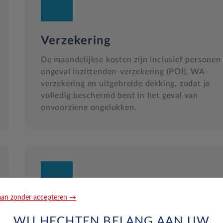
Verzekering
De maandelijkse kosten zijn inclusief personen
ongeval inzittenden-verzekering (POI), WA-
verzekering en uitgebreide dekking, zodat je
volledig beschermd bent in het geval van
onvoorziene ongelukken.
an zonder accepteren →
Reparatie en hulp langs de we
WIJ HECHTEN BELANG AAN UW