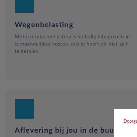
Wegenbelasting
Motorrijtuigenbelasting is volledig inbegrepen in
je maandelijkse kosten, dus je hoeft dit niet zelf
te betalen.
Doorga
Aflevering bij jou in de buurt