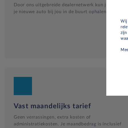
Door ons uitgebreide dealernetwerk kun je altijd
je nieuwe auto bij jou in de buurt ophalen.
Wij
rel
zij
waa
Mee
Vast maandelijks tarief
Geen verrassingen, extra kosten of
administratiekosten. Je maandbedrag is inclusief