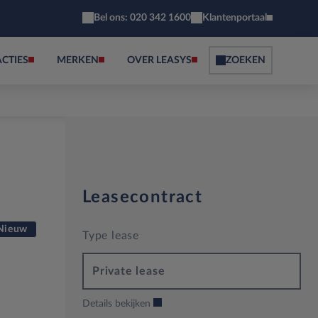
Bel ons: 020 342 1600
Klantenportaal
ACTIES
MERKEN
OVER LEASYS
ZOEKEN
Leasecontract
Nieuw
Type lease
Private lease
Details bekijken