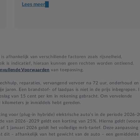
Lees meer
Een transparant contract
Compleet product zonder verrassingen
Nooit te hoge financiële lasten
s afhankelijk van verschillende factoren zoals rijsnelheid,
BB 14 dagen bedenktijd
 is indicatief, hieraan kunnen geen rechten worden ontleend.
nvullende Voorwaarden
van toepassing.
Zekerheid bij klachten
 pechhulp, reparaties, vervangend vervoer na 72 uur, onderhoud en
jaren. Een brandstof- of laadpas is niet in de prijs inbegrepen. 
oeslag van 15 cent per km in rekening gebracht. Om vervelende
 kilometers je inmiddels hebt gereden.
ing voor (plug-in hybride) elektrische auto’s in de periode 2026-
iode van 2026–2029 geldt een korting van 25%. Hierna geldt (voora
naf 1 januari 2026 geldt het volledige mrb-tarief. Deze aanpassing
t dit – afhankelijk van het gewicht van de auto – een gemiddelde