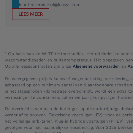
klantenservice.nl@leasys.com
LEES MEER
* Op basis van de WLTP testmethodiek. Het uiteindelijke bereik i
wegomstandigheden en buitentemperatuur. Het opgegeven bereik
Op alle leasecontracten zijn onze
Algemene voorwaarden
en
Aa
De weergegeven prijs is inclusief wegenbelasting, verzekering,
gebaseerd op een minimum aantal van 6 aantoonbare schadevrije 
je het afgesproken kilometrage overschrijdt, wordt een extra t
verrassingen te voorkomen, zullen we jaarlijks opvragen hoeveel
De overheid is van plan de kortingen op de motorrijtuigenbelast
verder af te bouwen. Elektrische voertuigen (EV): voor de per
het volledige mrb-tarief. Plug-in hybride voertuigen (PHEV): va
gevolgen voor het maandelijkse leasebedrag. Voor 2026 beteken