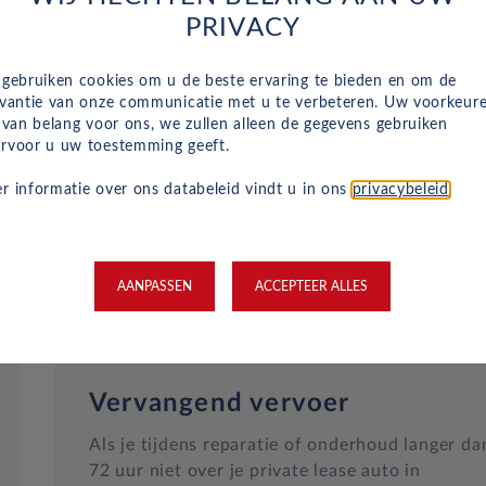
Naast het reguliere onderhoud, zijn kleine
PRIVACY
reparaties aan glas of vervangende banden ook
inbegrepen in je maandelijkse kosten en wordt
 gebruiken cookies om u de beste ervaring te bieden en om de
dit geregeld met een garage bij jou in de buurt.
evantie van onze communicatie met u te verbeteren. Uw voorkeur
Hulp bij pech en technische problemen met je
n van belang voor ons, we zullen alleen de gegevens gebruiken
rvoor u uw toestemming geeft.
auto zijn gewoon inbegrepen in je maandelijkse
kosten.
r informatie over ons databeleid vindt u in ons
privacybeleid
.
AANPASSEN
ACCEPTEER ALLES
Vervangend vervoer
Als je tijdens reparatie of onderhoud langer da
72 uur niet over je private lease auto in