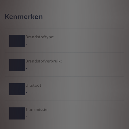
Kenmerken
Brandstoftype:
-
Brandstofverbruik:
-
Uitstoot:
-
Transmissie:
-