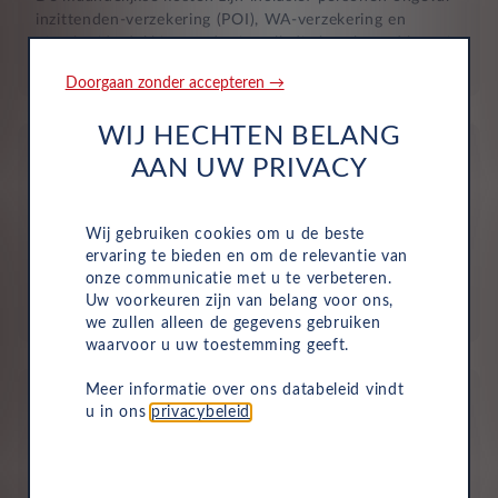
inzittenden-verzekering (POI), WA-verzekering en
uitgebreide dekking, zodat je volledig beschermd bent in
het geval van onvoorziene ongelukken.
Doorgaan zonder accepteren →
WIJ HECHTEN BELANG
AAN UW PRIVACY
Wij gebruiken cookies om u de beste
Aflevering bij jou in de buurt
ervaring te bieden en om de relevantie van
onze communicatie met u te verbeteren.
Door ons uitgebreide dealernetwerk kun je altijd je
Uw voorkeuren zijn van belang voor ons,
nieuwe auto bij jou in de buurt ophalen.
we zullen alleen de gegevens gebruiken
waarvoor u uw toestemming geeft.
Meer informatie over ons databeleid vindt
u in ons
privacybeleid
.