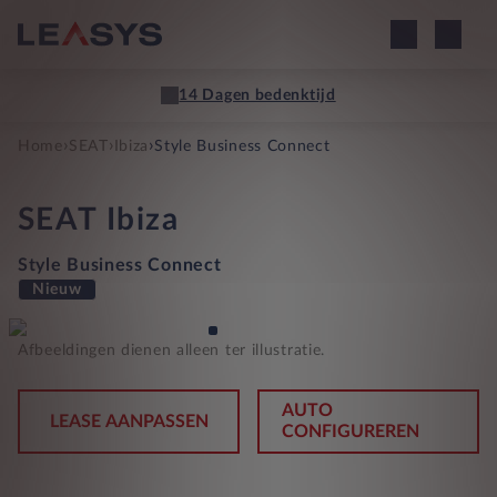
14 Dagen bedenktijd
›
›
›
Home
SEAT
Ibiza
Style Business Connect
SEAT
Ibiza
Style Business Connect
Nieuw
Afbeeldingen dienen alleen ter illustratie.
AUTO
LEASE AANPASSEN
CONFIGUREREN