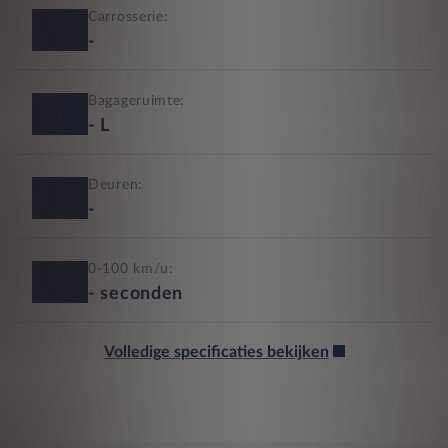
Carrosserie:
-
Bagageruimte:
-
L
Deuren:
-
0-100 km/u:
-
seconden
Volledige specificaties bekijken