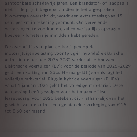
aantoonbare schadevrije jaren. Een brandstof- of laadpas is
niet in de prijs inbegrepen. Indien je het afgesproken
kilometrage overschrijdt, wordt een extra toeslag van 15
cent per km in rekening gebracht. Om vervelende
verrassingen te voorkomen, zullen we jaarlijks opvragen
hoeveel kilometers je inmiddels hebt gereden.
De overheid is van plan de kortingen op de
motorrijtuigenbelasting voor (plug-in hybride) elektrische
auto’s in de periode 2026-2030 verder af te bouwen.
Elektrische voertuigen (EV): voor de periode van 2026–2029
geldt een korting van 25%. Hierna geldt (vooralsnog) het
volledige mrb-tarief. Plug-in hybride voertuigen (PHEV):
vanaf 1 januari 2026 geldt het volledige mrb-tarief. Deze
aanpassing heeft gevolgen voor het maandelijkse
leasebedrag. Voor 2026 betekent dit – afhankelijk van het
gewicht van de auto – een gemiddelde verhoging van € 25
tot € 60 per maand.