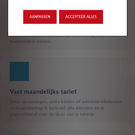
Reparatie en hulp langs de weg
Naast het reguliere onderhoud, zijn kleine reparaties aan
glas of vervangende banden ook inbegrepen in je
AANPASSEN
ACCEPTEER ALLES
maandelijkse kosten en wordt dit geregeld met een
garage bij jou in de buurt. Hulp bij pech en technische
problemen met je auto zijn gewoon inbegrepen in je
maandelijkse kosten.
Vast maandelijks tarief
Geen verrassingen, extra kosten of administratiekosten.
Je maandbedrag is inclusief alle diensten en is
gegarandeerd voor de duur van je termijn.