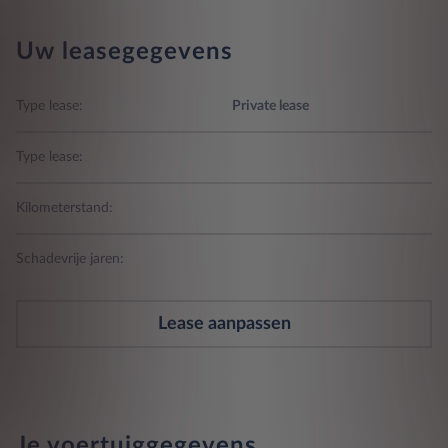
Uw leasegegevens
Type lease:
Private lease
Type lease:
Kilometerstand:
Schadevrije jaren:
Lease aanpassen
Je voertuiggegevens