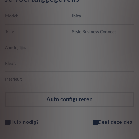
Model:
Ibiza
Trim:
Style Business Connect
Aandrijflijn:
Kleur:
Interieur:
Auto configureren
Hulp nodig?
Deel deze deal