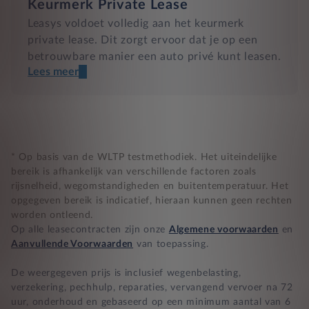
Keurmerk Private Lease
Leasys voldoet volledig aan het keurmerk
private lease. Dit zorgt ervoor dat je op een
betrouwbare manier een auto privé kunt leasen.
Lees meer
Een transparant contract
Compleet product zonder verrassingen
Nooit te hoge financiële lasten
* Op basis van de WLTP testmethodiek. Het uiteindelijke
bereik is afhankelijk van verschillende factoren zoals
rijsnelheid, wegomstandigheden en buitentemperatuur. Het
BB 14 dagen bedenktijd
opgegeven bereik is indicatief, hieraan kunnen geen rechten
worden ontleend.
Zekerheid bij klachten
Op alle leasecontracten zijn onze
Algemene voorwaarden
en
Aanvullende Voorwaarden
van toepassing.
De weergegeven prijs is inclusief wegenbelasting,
verzekering, pechhulp, reparaties, vervangend vervoer na 72
uur, onderhoud en gebaseerd op een minimum aantal van 6