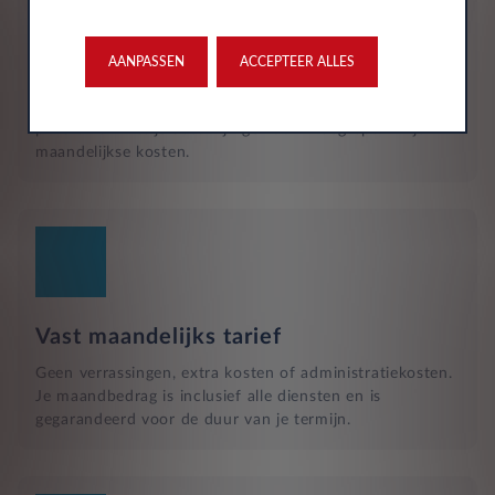
Reparatie en hulp langs de weg
Naast het reguliere onderhoud, zijn kleine reparaties aan
glas of vervangende banden ook inbegrepen in je
AANPASSEN
ACCEPTEER ALLES
maandelijkse kosten en wordt dit geregeld met een
garage bij jou in de buurt. Hulp bij pech en technische
problemen met je auto zijn gewoon inbegrepen in je
maandelijkse kosten.
Vast maandelijks tarief
Geen verrassingen, extra kosten of administratiekosten.
Je maandbedrag is inclusief alle diensten en is
gegarandeerd voor de duur van je termijn.