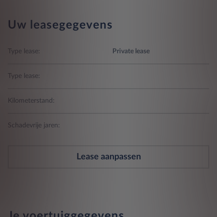
Uw leasegegevens
Type lease:
Private lease
Type lease:
Kilometerstand:
Schadevrije jaren:
Lease aanpassen
Je voertuiggegevens