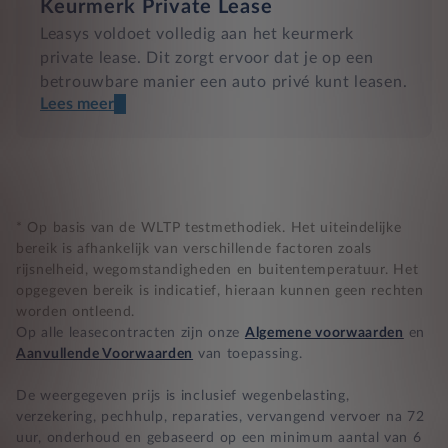
Keurmerk Private Lease
Leasys voldoet volledig aan het keurmerk
private lease. Dit zorgt ervoor dat je op een
betrouwbare manier een auto privé kunt leasen.
Lees meer
Een transparant contract
Compleet product zonder verrassingen
Nooit te hoge financiële lasten
* Op basis van de WLTP testmethodiek. Het uiteindelijke
bereik is afhankelijk van verschillende factoren zoals
rijsnelheid, wegomstandigheden en buitentemperatuur. Het
BB 14 dagen bedenktijd
opgegeven bereik is indicatief, hieraan kunnen geen rechten
worden ontleend.
Zekerheid bij klachten
Op alle leasecontracten zijn onze
Algemene voorwaarden
en
Aanvullende Voorwaarden
van toepassing.
De weergegeven prijs is inclusief wegenbelasting,
verzekering, pechhulp, reparaties, vervangend vervoer na 72
uur, onderhoud en gebaseerd op een minimum aantal van 6