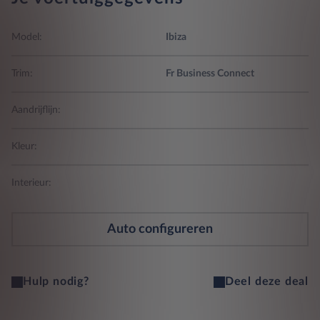
Model:
Ibiza
Trim:
Fr Business Connect
Aandrijflijn:
Kleur:
Interieur:
Auto configureren
Hulp nodig?
Deel deze deal