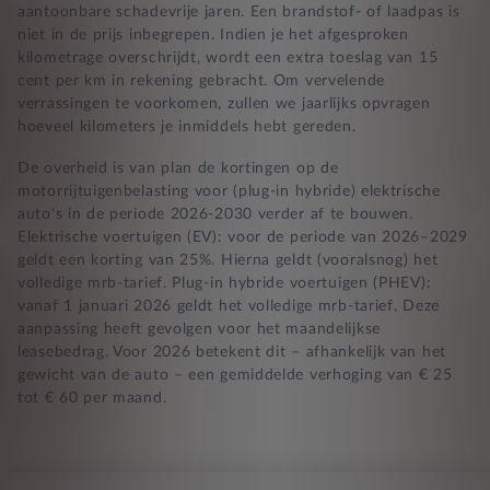
aantoonbare schadevrije jaren. Een brandstof- of laadpas is
niet in de prijs inbegrepen. Indien je het afgesproken
kilometrage overschrijdt, wordt een extra toeslag van 15
cent per km in rekening gebracht. Om vervelende
verrassingen te voorkomen, zullen we jaarlijks opvragen
hoeveel kilometers je inmiddels hebt gereden.
De overheid is van plan de kortingen op de
motorrijtuigenbelasting voor (plug-in hybride) elektrische
auto’s in de periode 2026-2030 verder af te bouwen.
Elektrische voertuigen (EV): voor de periode van 2026–2029
geldt een korting van 25%. Hierna geldt (vooralsnog) het
volledige mrb-tarief. Plug-in hybride voertuigen (PHEV):
vanaf 1 januari 2026 geldt het volledige mrb-tarief. Deze
aanpassing heeft gevolgen voor het maandelijkse
leasebedrag. Voor 2026 betekent dit – afhankelijk van het
gewicht van de auto – een gemiddelde verhoging van € 25
tot € 60 per maand.