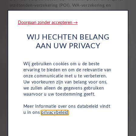
inzittenden-verzekering (POI), WA-verzekering en
uitgebreide dekking, zodat je volledig beschermd bent in
het geval van onvoorziene ongelukken.
Doorgaan zonder accepteren →
WIJ HECHTEN BELANG
AAN UW PRIVACY
Wij gebruiken cookies om u de beste
Aflevering bij jou in de buurt
ervaring te bieden en om de relevantie van
onze communicatie met u te verbeteren.
Door ons uitgebreide dealernetwerk kun je altijd je
Uw voorkeuren zijn van belang voor ons,
nieuwe auto bij jou in de buurt ophalen.
we zullen alleen de gegevens gebruiken
waarvoor u uw toestemming geeft.
Meer informatie over ons databeleid vindt
u in ons
privacybeleid
.