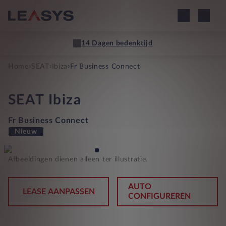
14 Dagen bedenktijd
›
›
›
Home
SEAT
Ibiza
Fr Business Connect
SEAT
Ibiza
Fr Business Connect
Nieuw
Afbeeldingen dienen alleen ter illustratie.
AUTO
LEASE AANPASSEN
CONFIGUREREN