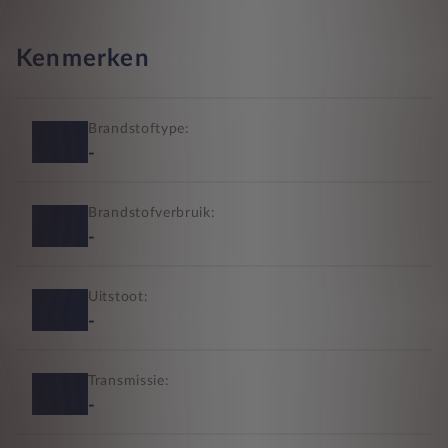
Kenmerken
Brandstoftype:
-
Brandstofverbruik:
-
Uitstoot:
-
Transmissie:
-