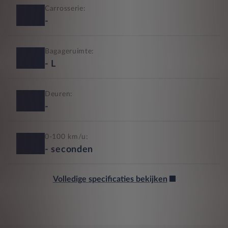
Carrosserie:
-
Bagageruimte:
-
L
Deuren:
-
0-100 km/u:
-
seconden
Volledige specificaties bekijken