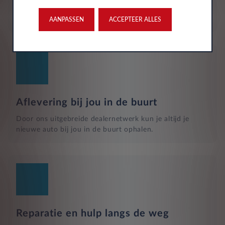
uitgebreide dekking, zodat je volledig beschermd bent in
het geval van onvoorziene ongelukken.
AANPASSEN
ACCEPTEER ALLES
Aflevering bij jou in de buurt
Door ons uitgebreide dealernetwerk kun je altijd je
nieuwe auto bij jou in de buurt ophalen.
Reparatie en hulp langs de weg