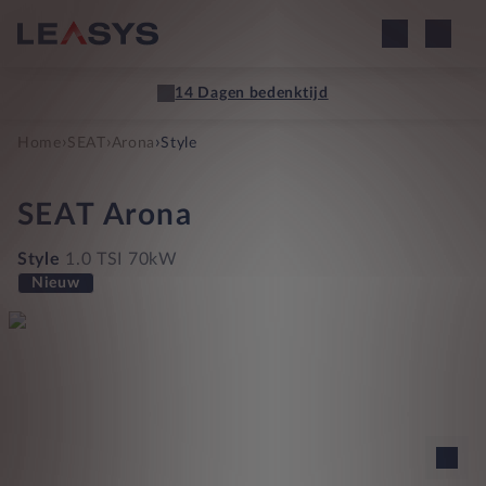
14 Dagen bedenktijd
›
›
›
Home
SEAT
Arona
Style
SEAT
Arona
Style
1.0 TSI 70kW
Nieuw