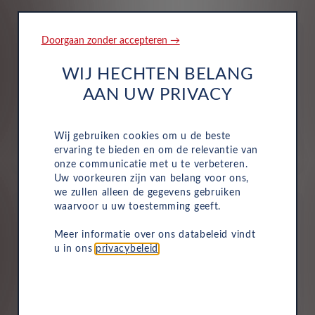
Doorgaan zonder accepteren →
WIJ HECHTEN BELANG
AAN UW PRIVACY
Wegenbelasting
Motorrijtuigenbelasting is volledig inbegrepen in je
Wij gebruiken cookies om u de beste
maandelijkse kosten, dus je hoeft dit niet zelf te
ervaring te bieden en om de relevantie van
betalen.
onze communicatie met u te verbeteren.
Uw voorkeuren zijn van belang voor ons,
we zullen alleen de gegevens gebruiken
waarvoor u uw toestemming geeft.
Meer informatie over ons databeleid vindt
u in ons
privacybeleid
.
Verzekering
De maandelijkse kosten zijn inclusief personen ongeval
inzittenden-verzekering (POI), WA-verzekering en