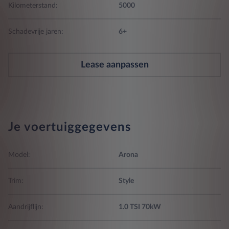
Kilometerstand:
5000
Schadevrije jaren:
6+
Lease aanpassen
Je voertuiggegevens
Model:
Arona
Trim:
Style
Aandrijflijn:
1.0 TSI 70kW