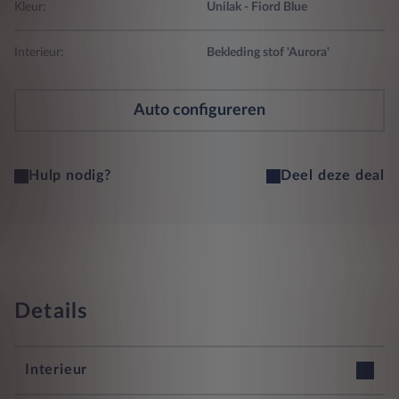
Kleur:
Unilak - Fiord Blue
Interieur:
Bekleding stof 'Aurora'
Auto configureren
Hulp nodig?
Deel deze deal
Details
Interieur