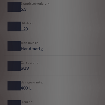
Brandstofverbruik:
5.3
Uitstoot:
120
Transmissie:
Handmatig
Carrosserie:
SUV
Bagageruimte:
400
L
Deuren: