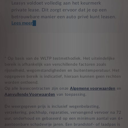
Leasys voldoet volledig aan het keurmerk
private lease. Dit zorgt ervoor dat je op een
betrouwbare manier een auto privé kunt leasen.
Lees meer
Een transparant contract
Compleet product zonder verrassingen
Nooit te hoge financiële lasten
* Op basis van de WLTP testmethodiek. Het uiteindelijke
bereik is afhankelijk van verschillende factoren zoals
rijsnelheid, wegomstandigheden en buitentemperatuur. Het
BB 14 dagen bedenktijd
opgegeven bereik is indicatief, hieraan kunnen geen rechten
worden ontleend.
Zekerheid bij klachten
Op alle leasecontracten zijn onze
Algemene voorwaarden
en
Aanvullende Voorwaarden
van toepassing.
De weergegeven prijs is inclusief wegenbelasting,
verzekering, pechhulp, reparaties, vervangend vervoer na 72
uur, onderhoud en gebaseerd op een minimum aantal van 6+
aantoonbare schadevrije jaren. Een brandstof- of laadpas is