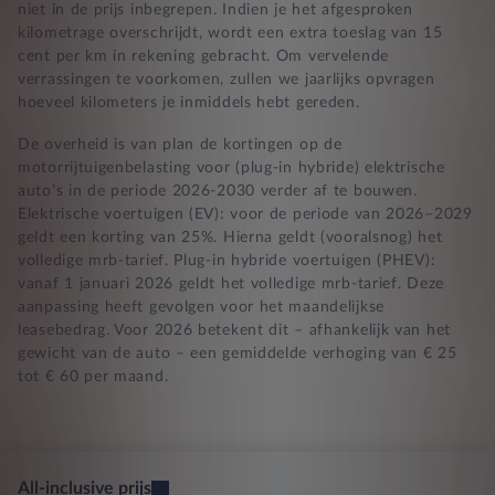
niet in de prijs inbegrepen. Indien je het afgesproken
kilometrage overschrijdt, wordt een extra toeslag van 15
cent per km in rekening gebracht. Om vervelende
verrassingen te voorkomen, zullen we jaarlijks opvragen
hoeveel kilometers je inmiddels hebt gereden.
De overheid is van plan de kortingen op de
motorrijtuigenbelasting voor (plug-in hybride) elektrische
auto’s in de periode 2026-2030 verder af te bouwen.
Elektrische voertuigen (EV): voor de periode van 2026–2029
geldt een korting van 25%. Hierna geldt (vooralsnog) het
volledige mrb-tarief. Plug-in hybride voertuigen (PHEV):
vanaf 1 januari 2026 geldt het volledige mrb-tarief. Deze
aanpassing heeft gevolgen voor het maandelijkse
leasebedrag. Voor 2026 betekent dit – afhankelijk van het
gewicht van de auto – een gemiddelde verhoging van € 25
tot € 60 per maand.
All-inclusive prijs