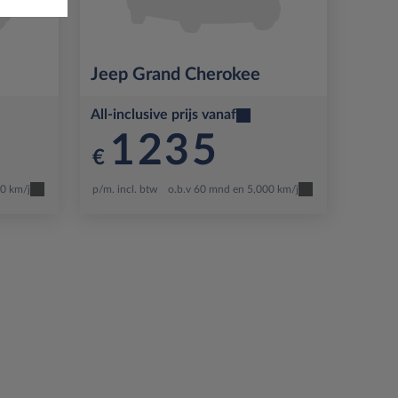
Jeep
Grand Cherokee
All-inclusive prijs vanaf
1235
€
00 km/j
p/m. incl. btw
o.b.v 60 mnd en 5,000 km/j