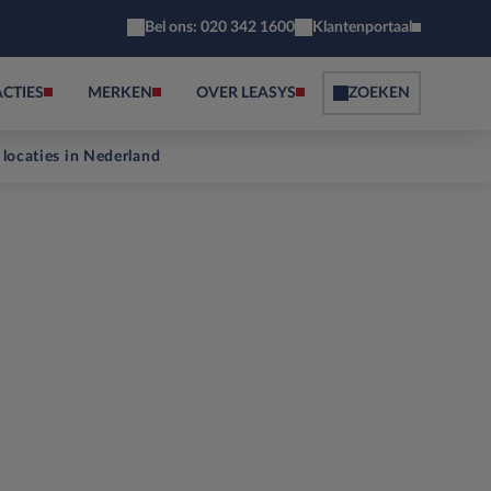
Bel ons: 020 342 1600
Klantenportaal
ACTIES
MERKEN
OVER LEASYS
ZOEKEN
 locaties in Nederland