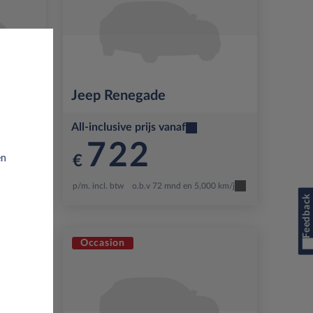
Jeep
Renegade
All-inclusive prijs vanaf
722
€
en
00 km/j
p/m. incl. btw
o.b.v 72 mnd en 5,000 km/j
Feedback
Occasion