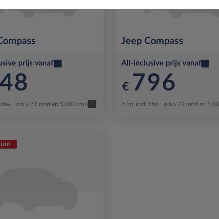
Compass
Jeep
Compass
usive prijs vanaf
All-inclusive prijs vanaf
48
796
€
. btw
o.b.v 72 mnd en 5,000 km/j
p/m. incl. btw
o.b.v 72 mnd en 5,0
ion