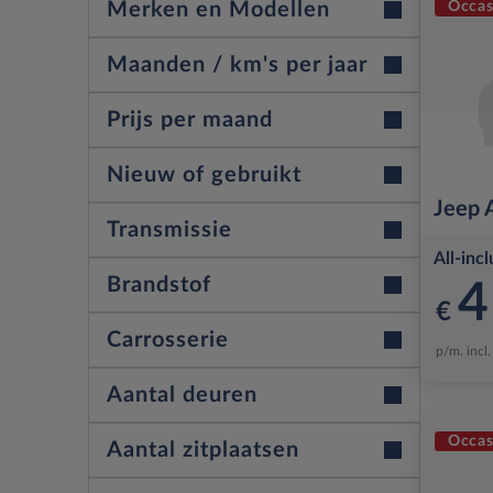
Occas
Merken en Modellen
Maanden / km's per jaar
Merken
Prijs per maand
Leasetermijn (maanden)
Modellen
Van
Nieuw of gebruikt
Jeep
Kilometers per jaar (km)
Nieuw
Transmissie
24
Tot
All-incl
Occasion
152
Automaat
Brandstof
237
4
Voorraad
70
€
Handgeschakeld
9
Benzine
Carrosserie
162
p/m. incl
Elektrisch
57
Sports Utility Vehicle
Aantal deuren
246
Plug-In Hybride
27
Cabriolet
Occas
Diesel
5
Aantal zitplaatsen
246
Coupé
Hybride
2