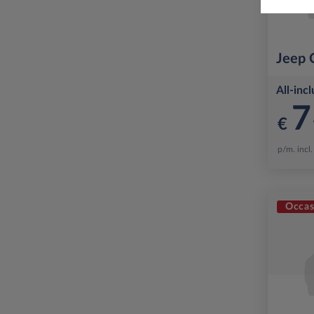
Jeep
All-incl
7
€
p/m. incl
Occas