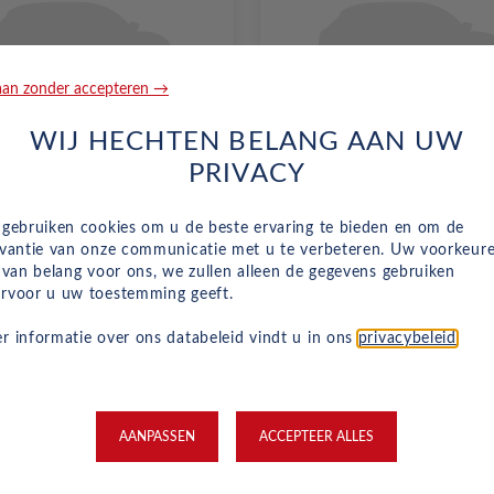
an zonder accepteren →
WIJ HECHTEN BELANG AAN UW
Renegade
Jeep
Compass
PRIVACY
usive prijs vanaf
All-inclusive prijs vanaf
42
704
 gebruiken cookies om u de beste ervaring te bieden en om de
€
evantie van onze communicatie met u te verbeteren. Uw voorkeur
n van belang voor ons, we zullen alleen de gegevens gebruiken
rvoor u uw toestemming geeft.
. btw
o.b.v 60 mnd en 5,000 km/j
p/m. incl. btw
o.b.v 48 mnd en 5,0
r informatie over ons databeleid vindt u in ons
privacybeleid
.
w
Voorraad
AANPASSEN
ACCEPTEER ALLES