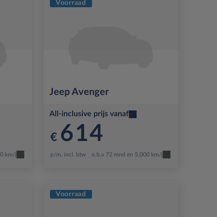
Voorraad
Jeep
Avenger
All-inclusive prijs vanaf
614
€
00 km/j
p/m. incl. btw
o.b.v 72 mnd en 5,000 km/j
Voorraad