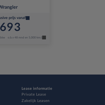
Wrangler
usive prijs vanaf
693
. btw
o.b.v 48 mnd en 5,000 km/j
Lease informatie
Private Lease
Zakelijk Leasen