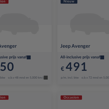
ion
Nieuw
Avenger
Jeep
Avenger
usive prijs vanaf
All-inclusive prijs vanaf
50
491
€
. btw
o.b.v 48 mnd en 5,000 km/j
p/m. incl. btw
o.b.v 72 mnd en 5,0
ion
Occasion