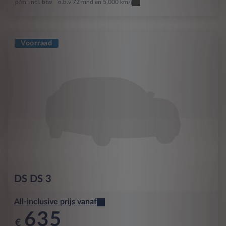
p/m. incl. btw
o.b.v 72 mnd en 5,000 km/j
Voorraad
DS
DS 3
All-inclusive prijs vanaf
635
€