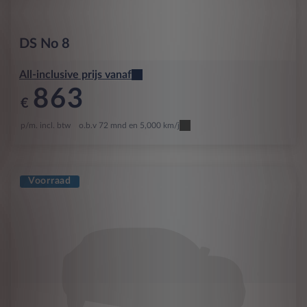
DS
No 8
All-inclusive prijs vanaf
863
€
p/m. incl. btw
o.b.v 72 mnd en 5,000 km/j
Voorraad