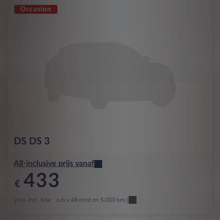
Occasion
DS
DS 3
All-inclusive prijs vanaf
433
€
p/m. incl. btw
o.b.v 48 mnd en 5,000 km/j