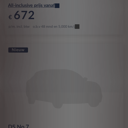
All-inclusive prijs vanaf
672
€
p/m. incl. btw
o.b.v 48 mnd en 5,000 km/j
Nieuw
DS
No 7