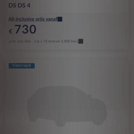
DS
DS 4
All-inclusive prijs vanaf
730
€
p/m. incl. btw
o.b.v 72 mnd en 5,000 km/j
Voorraad