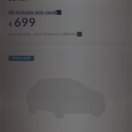
All-inclusive prijs vanaf
699
€
p/m. incl. btw
o.b.v 72 mnd en 5,000 km/j
Voorraad