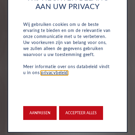
AAN UW PRIVACY
669
€
p/m. incl. btw
o.b.v 72 mnd en 5,000 km/j
Wij gebruiken cookies om u de beste
ervaring te bieden en om de relevantie van
onze communicatie met u te verbeteren.
Uw voorkeuren zijn van belang voor ons,
Occasion
we zullen alleen de gegevens gebruiken
waarvoor u uw toestemming geeft.
Meer informatie over ons databeleid vindt
u in ons
privacybeleid
.
AANPASSEN
ACCEPTEER ALLES
DS
DS 7