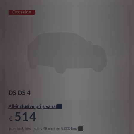
Occasion
DS
DS 4
All-inclusive prijs vanaf
514
€
p/m. incl. btw
o.b.v 48 mnd en 5,000 km/j