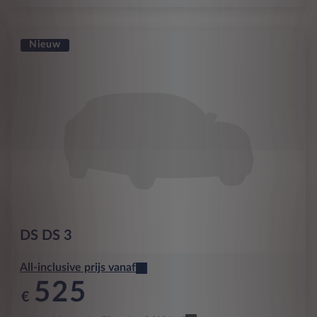
Nieuw
DS
DS 3
All-inclusive prijs vanaf
525
€