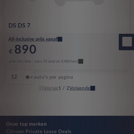
DS
DS 7
All-inclusive prijs vanaf
890
€
p/m. incl. btw
o.b.v 72 mnd en 5,000 km/j
auto's per pagina
Vorige
1 / 2
Volgende
Onze top merken
Citroen Private Lease Deals