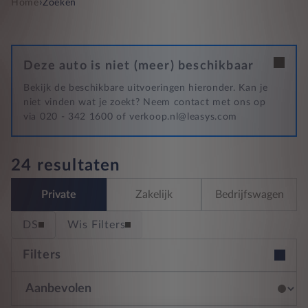
›
Home
Zoeken
Deze auto is niet (meer) beschikbaar
Bekijk de beschikbare uitvoeringen hieronder. Kan je
niet vinden wat je zoekt? Neem contact met ons op
via 020 - 342 1600 of verkoop.nl@leasys.com
24 resultaten
Private
Zakelijk
Bedrijfswagen
DS
Wis Filters
Filters