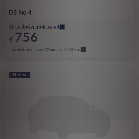
DS
No 4
All-inclusive prijs vanaf
756
€
p/m. incl. btw
o.b.v 72 mnd en 5,000 km/j
Nieuw