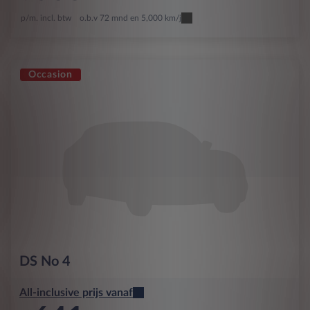
p/m. incl. btw
o.b.v 72 mnd en 5,000 km/j
Occasion
DS
No 4
All-inclusive prijs vanaf