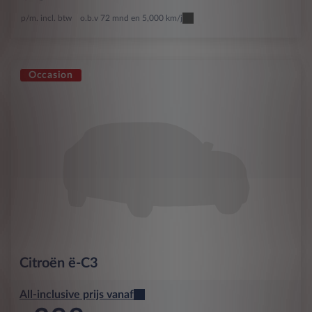
p/m. incl. btw
o.b.v 72 mnd en 5,000 km/j
Occasion
Citroën
ë-C3
All-inclusive prijs vanaf