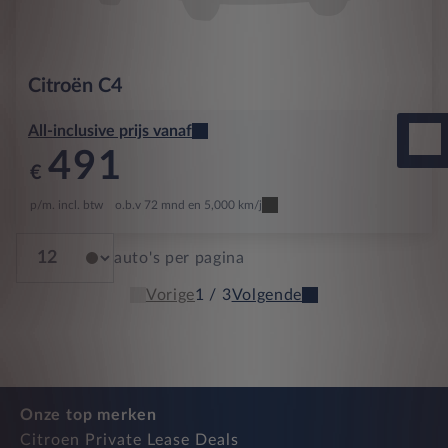
Citroën
C4
All-inclusive prijs vanaf
491
€
p/m. incl. btw
o.b.v 72 mnd en 5,000 km/j
auto's per pagina
Vorige
1 / 3
Volgende
Onze top merken
Citroen Private Lease Deals