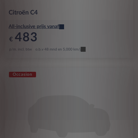
Citroën
C4
All-inclusive prijs vanaf
483
€
p/m. incl. btw
o.b.v 48 mnd en 5,000 km/j
Occasion