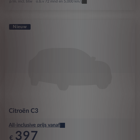
p/m. incl. btw
o.b.v 72 mnd en 5,000 km/j
Nieuw
Citroën
C3
All-inclusive prijs vanaf
397
€