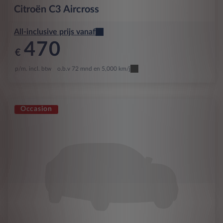
Citroën
C3 Aircross
All-inclusive prijs vanaf
470
€
p/m. incl. btw
o.b.v 72 mnd en 5,000 km/j
Occasion