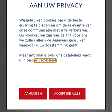
AAN UW PRIVACY
411
€
p/m. incl. btw
o.b.v 72 mnd en 5,000 km/j
Wij gebruiken cookies om u de beste
ervaring te bieden en om de relevantie van
onze communicatie met u te verbeteren.
Uw voorkeuren zijn van belang voor ons,
Nieuw
we zullen alleen de gegevens gebruiken
waarvoor u uw toestemming geeft.
Meer informatie over ons databeleid vindt
u in ons
privacybeleid
.
AANPASSEN
ACCEPTEER ALLES
Citroën
ë-C3 Aircross