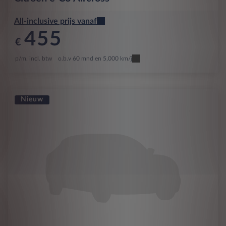
All-inclusive prijs vanaf
455
€
p/m. incl. btw
o.b.v 60 mnd en 5,000 km/j
Nieuw