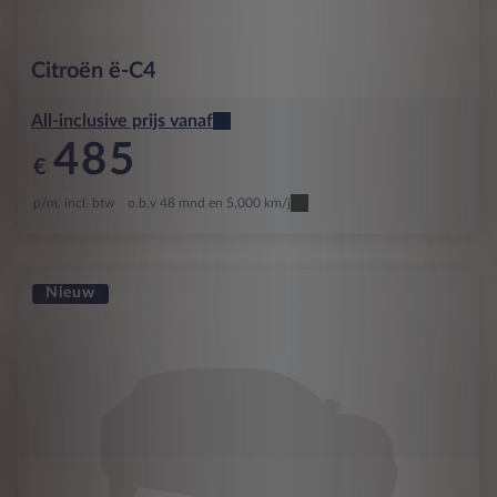
Citroën
ë-C4
All-inclusive prijs vanaf
485
€
p/m. incl. btw
o.b.v 48 mnd en 5,000 km/j
Nieuw