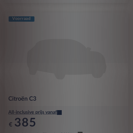
Voorraad
Citroën
C3
All-inclusive prijs vanaf
385
€