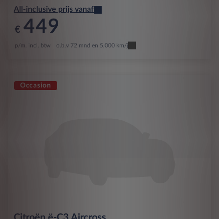
All-inclusive prijs vanaf
449
€
p/m. incl. btw
o.b.v 72 mnd en 5,000 km/j
Occasion
Citroën
ë-C3 Aircross