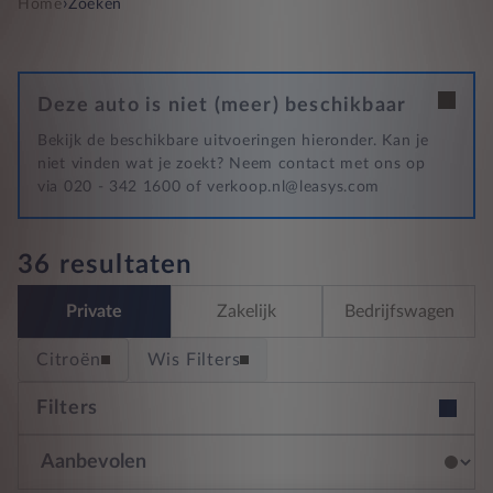
›
Home
Zoeken
Deze auto is niet (meer) beschikbaar
Bekijk de beschikbare uitvoeringen hieronder. Kan je
niet vinden wat je zoekt? Neem contact met ons op
via 020 - 342 1600 of verkoop.nl@leasys.com
36 resultaten
Private
Zakelijk
Bedrijfswagen
Citroën
Wis Filters
Filters