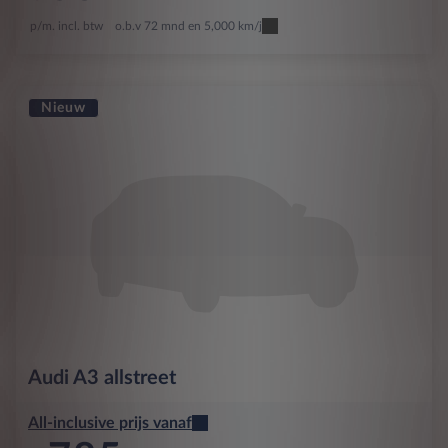
p/m. incl. btw
o.b.v 72 mnd en 5,000 km/j
Nieuw
Audi
A3 allstreet
All-inclusive prijs vanaf