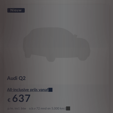
Nieuw
Audi
Q2
All-inclusive prijs vanaf
637
€
p/m. incl. btw
o.b.v 72 mnd en 5,000 km/j