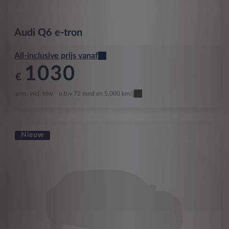
Audi
Q6 e-tron
All-inclusive prijs vanaf
1030
€
p/m. incl. btw
o.b.v 72 mnd en 5,000 km/j
Nieuw