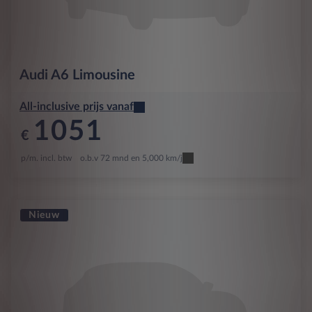
Audi
A6 Limousine
All-inclusive prijs vanaf
1051
€
p/m. incl. btw
o.b.v 72 mnd en 5,000 km/j
Nieuw