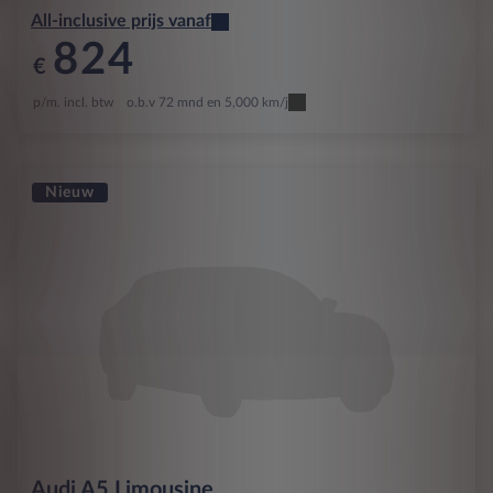
All-inclusive prijs vanaf
824
€
p/m. incl. btw
o.b.v 72 mnd en 5,000 km/j
Nieuw
Audi
A5 Limousine