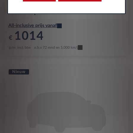
Audi
A6 Sportback e-tron
All-inclusive prijs vanaf
1014
€
p/m. incl. btw
o.b.v 72 mnd en 5,000 km/j
Nieuw