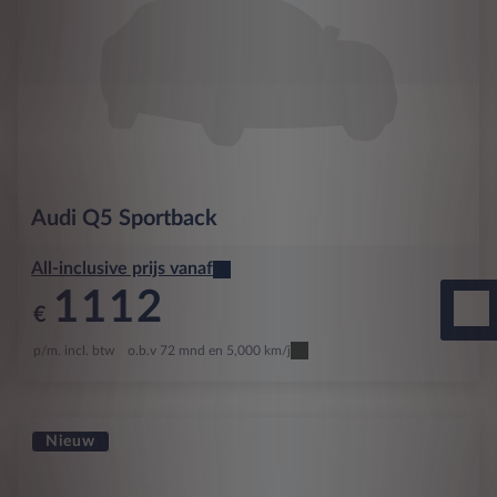
Audi
Q5 Sportback
All-inclusive prijs vanaf
1112
€
p/m. incl. btw
o.b.v 72 mnd en 5,000 km/j
Nieuw