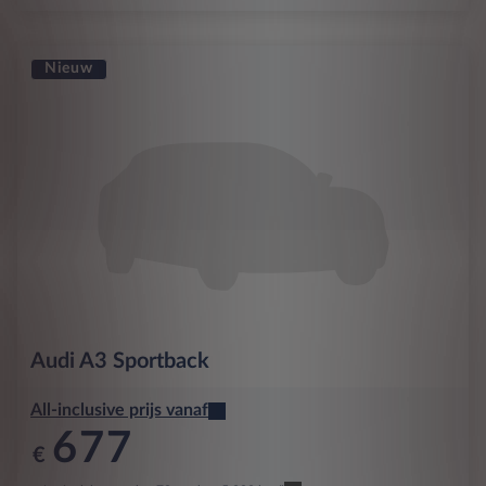
Nieuw
Audi
A3 Sportback
All-inclusive prijs vanaf
677
€