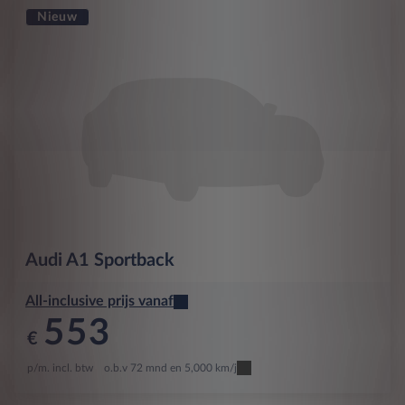
Nieuw
Audi
A1 Sportback
All-inclusive prijs vanaf
553
€
p/m. incl. btw
o.b.v 72 mnd en 5,000 km/j