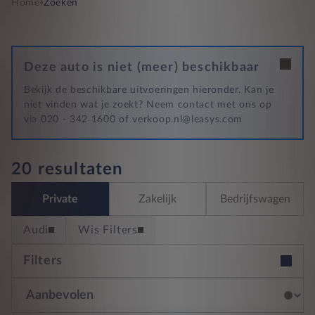
›
Home
Zoeken
Deze auto is niet (meer) beschikbaar
Bekijk de beschikbare uitvoeringen hieronder. Kan je
niet vinden wat je zoekt? Neem contact met ons op
via 020 - 342 1600 of verkoop.nl@leasys.com
20 resultaten
Private
Zakelijk
Bedrijfswagen
Audi
Wis Filters
Filters