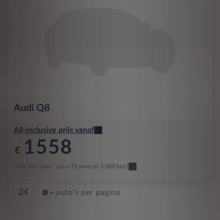
Audi
Q8
All-inclusive prijs vanaf
1558
€
p/m. incl. btw
o.b.v 72 mnd en 5,000 km/j
auto's per pagina