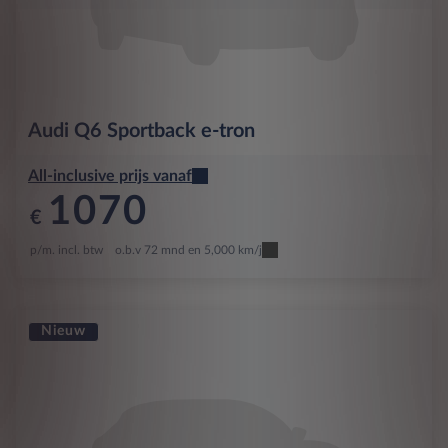
Audi
Q6 Sportback e-tron
All-inclusive prijs vanaf
1070
€
p/m. incl. btw
o.b.v 72 mnd en 5,000 km/j
Nieuw