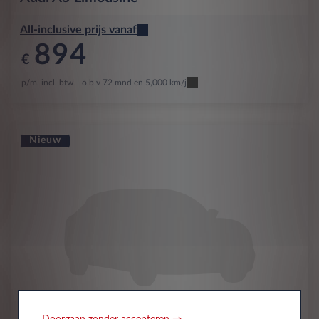
All-inclusive prijs vanaf
894
€
p/m. incl. btw
o.b.v 72 mnd en 5,000 km/j
Nieuw