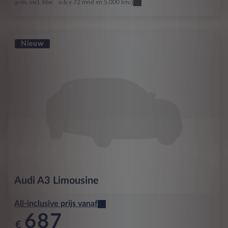
p/m. incl. btw
o.b.v 72 mnd en 5,000 km/j
Nieuw
Audi
A3 Limousine
All-inclusive prijs vanaf
687
€