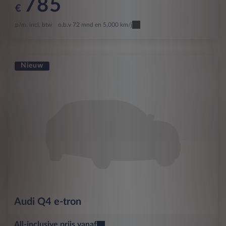
785
€
p/m. incl. btw
o.b.v 72 mnd en 5,000 km/j
Nieuw
Audi
Q4 e-tron
All-inclusive prijs vanaf