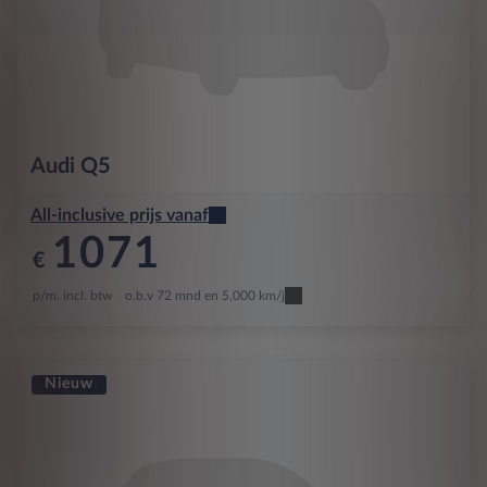
Audi
Q5
All-inclusive prijs vanaf
1071
€
p/m. incl. btw
o.b.v 72 mnd en 5,000 km/j
Nieuw