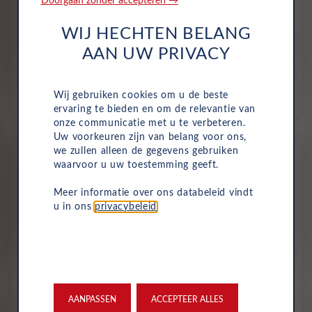
Doorgaan zonder accepteren →
Audi
A5 Avant
WIJ HECHTEN BELANG
All-inclusive prijs vanaf
AAN UW PRIVACY
924
€
Wij gebruiken cookies om u de beste
p/m. incl. btw
o.b.v 72 mnd en 5,000 km/j
ervaring te bieden en om de relevantie van
onze communicatie met u te verbeteren.
Uw voorkeuren zijn van belang voor ons,
we zullen alleen de gegevens gebruiken
Nieuw
waarvoor u uw toestemming geeft.
Meer informatie over ons databeleid vindt
u in ons
privacybeleid
.
AANPASSEN
ACCEPTEER ALLES