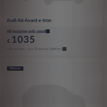
Audi
A6 Avant e-tron
All-inclusive prijs vanaf
1035
€
p/m. incl. btw
o.b.v 72 mnd en 5,000 km/j
Nieuw