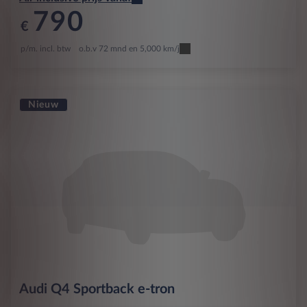
790
€
p/m. incl. btw
o.b.v 72 mnd en 5,000 km/j
Nieuw
Audi
Q4 Sportback e-tron