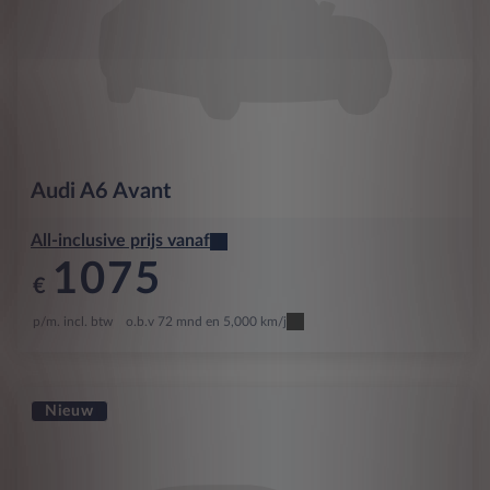
Audi
A6 Avant
All-inclusive prijs vanaf
1075
€
p/m. incl. btw
o.b.v 72 mnd en 5,000 km/j
Nieuw