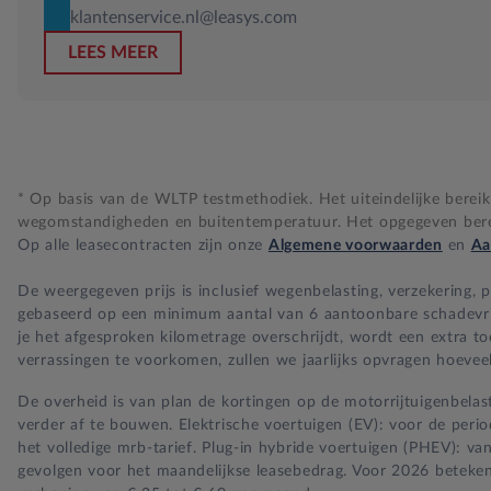
klantenservice.nl@leasys.com
LEES MEER
* Op basis van de WLTP testmethodiek. Het uiteindelijke bereik i
wegomstandigheden en buitentemperatuur. Het opgegeven bereik
Op alle leasecontracten zijn onze
Algemene voorwaarden
en
Aa
De weergegeven prijs is inclusief wegenbelasting, verzekering,
gebaseerd op een minimum aantal van 6 aantoonbare schadevrije 
je het afgesproken kilometrage overschrijdt, wordt een extra t
verrassingen te voorkomen, zullen we jaarlijks opvragen hoeveel
De overheid is van plan de kortingen op de motorrijtuigenbelast
verder af te bouwen. Elektrische voertuigen (EV): voor de per
het volledige mrb-tarief. Plug-in hybride voertuigen (PHEV): va
gevolgen voor het maandelijkse leasebedrag. Voor 2026 beteken