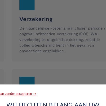
Verzekering
De maandelijkse kosten zijn inclusief personen
ongeval inzittenden-verzekering (POI), WA-
verzekering en uitgebreide dekking, zodat je
volledig beschermd bent in het geval van
onvoorziene ongelukken.
an zonder accepteren →
Reparatie en hulp langs de we
WIJ HECHTEN BELANG AAN UW