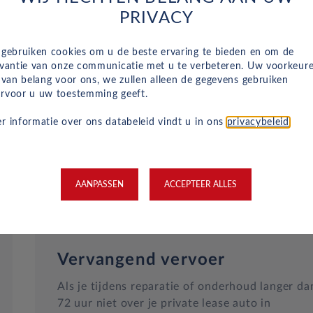
Naast het reguliere onderhoud, zijn kleine
PRIVACY
reparaties aan glas of vervangende banden ook
inbegrepen in je maandelijkse kosten en wordt
 gebruiken cookies om u de beste ervaring te bieden en om de
dit geregeld met een garage bij jou in de buurt.
evantie van onze communicatie met u te verbeteren. Uw voorkeur
Hulp bij pech en technische problemen met je
n van belang voor ons, we zullen alleen de gegevens gebruiken
rvoor u uw toestemming geeft.
auto zijn gewoon inbegrepen in je maandelijkse
kosten.
r informatie over ons databeleid vindt u in ons
privacybeleid
.
AANPASSEN
ACCEPTEER ALLES
Vervangend vervoer
Als je tijdens reparatie of onderhoud langer da
72 uur niet over je private lease auto in