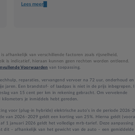
Lees meer
Een transparant contract
Compleet product zonder verrassingen
Nooit te hoge financiële lasten
s afhankelijk van verschillende factoren zoals rijsnelheid,
BB 14 dagen bedenktijd
 is indicatief, hieraan kunnen geen rechten worden ontleend.
nvullende Voorwaarden
van toepassing.
Zekerheid bij klachten
 pechhulp, reparaties, vervangend vervoer na 72 uur, onderhoud en
jaren. Een brandstof- of laadpas is niet in de prijs inbegrepen. 
oeslag van 15 cent per km in rekening gebracht. Om vervelende
 kilometers je inmiddels hebt gereden.
ing voor (plug-in hybride) elektrische auto’s in de periode 2026-
iode van 2026–2029 geldt een korting van 25%. Hierna geldt (voora
naf 1 januari 2026 geldt het volledige mrb-tarief. Deze aanpassing
t dit – afhankelijk van het gewicht van de auto – een gemiddelde