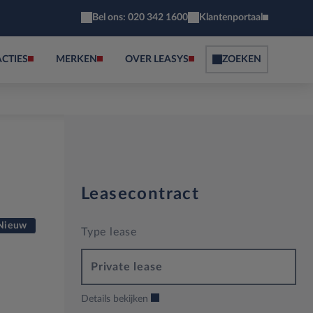
Bel ons: 020 342 1600
Klantenportaal
ACTIES
MERKEN
OVER LEASYS
ZOEKEN
Leasecontract
Nieuw
Type lease
Private lease
Details bekijken