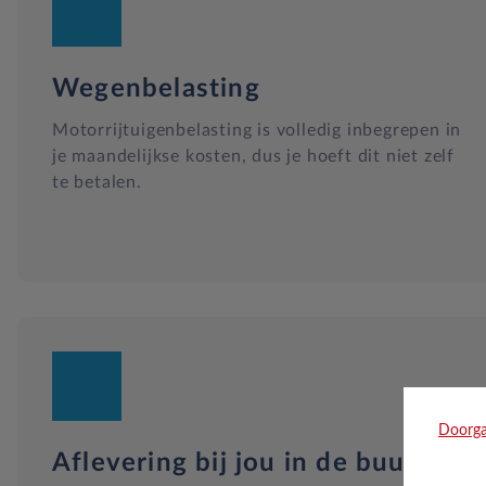
Wegenbelasting
Motorrijtuigenbelasting is volledig inbegrepen in
je maandelijkse kosten, dus je hoeft dit niet zelf
te betalen.
Doorga
Aflevering bij jou in de buurt