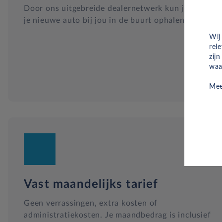
Door ons uitgebreide dealernetwerk kun je altijd
je nieuwe auto bij jou in de buurt ophalen.
Wij
rel
zij
waa
Mee
Vast maandelijks tarief
Geen verrassingen, extra kosten of
administratiekosten. Je maandbedrag is inclusief