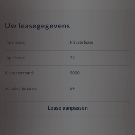
Uw leasegegevens
Type lease:
Private lease
Type lease:
72
Kilometerstand:
5000
Schadevrije jaren:
6+
Lease aanpassen