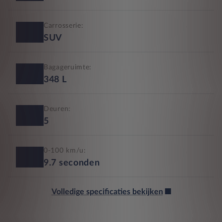
Carrosserie:
SUV
Bagageruimte:
348
L
Deuren:
5
0-100 km/u:
9.7
seconden
Volledige specificaties bekijken