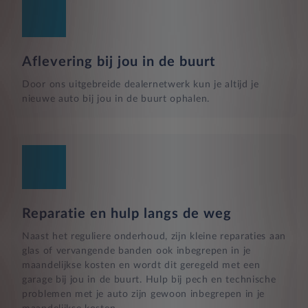
Aflevering bij jou in de buurt
Door ons uitgebreide dealernetwerk kun je altijd je
nieuwe auto bij jou in de buurt ophalen.
Reparatie en hulp langs de weg
Naast het reguliere onderhoud, zijn kleine reparaties aan
glas of vervangende banden ook inbegrepen in je
maandelijkse kosten en wordt dit geregeld met een
garage bij jou in de buurt. Hulp bij pech en technische
problemen met je auto zijn gewoon inbegrepen in je