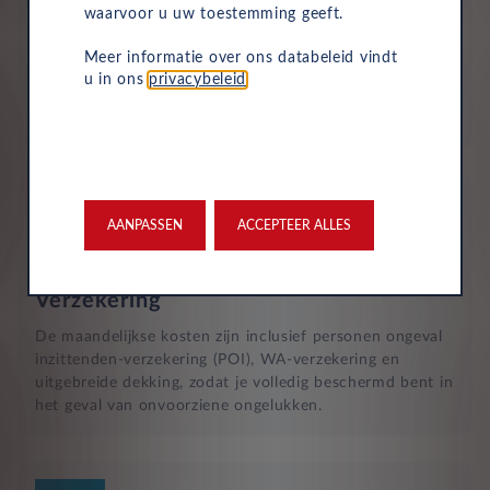
waarvoor u uw toestemming geeft.
Wegenbelasting
Meer informatie over ons databeleid vindt
Motorrijtuigenbelasting is volledig inbegrepen in je
u in ons
privacybeleid
.
maandelijkse kosten, dus je hoeft dit niet zelf te
betalen.
AANPASSEN
ACCEPTEER ALLES
Verzekering
De maandelijkse kosten zijn inclusief personen ongeval
inzittenden-verzekering (POI), WA-verzekering en
uitgebreide dekking, zodat je volledig beschermd bent in
het geval van onvoorziene ongelukken.