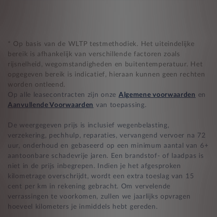
Compleet product zonder verrassingen
Nooit te hoge financiële lasten
* Op basis van de WLTP testmethodiek. Het uiteindelijke
bereik is afhankelijk van verschillende factoren zoals
rijsnelheid, wegomstandigheden en buitentemperatuur. Het
BB 14 dagen bedenktijd
opgegeven bereik is indicatief, hieraan kunnen geen rechten
worden ontleend.
Zekerheid bij klachten
Op alle leasecontracten zijn onze
Algemene voorwaarden
en
Aanvullende Voorwaarden
van toepassing.
De weergegeven prijs is inclusief wegenbelasting,
verzekering, pechhulp, reparaties, vervangend vervoer na 72
uur, onderhoud en gebaseerd op een minimum aantal van 6+
aantoonbare schadevrije jaren. Een brandstof- of laadpas is
niet in de prijs inbegrepen. Indien je het afgesproken
kilometrage overschrijdt, wordt een extra toeslag van 15
cent per km in rekening gebracht. Om vervelende
verrassingen te voorkomen, zullen we jaarlijks opvragen
hoeveel kilometers je inmiddels hebt gereden.