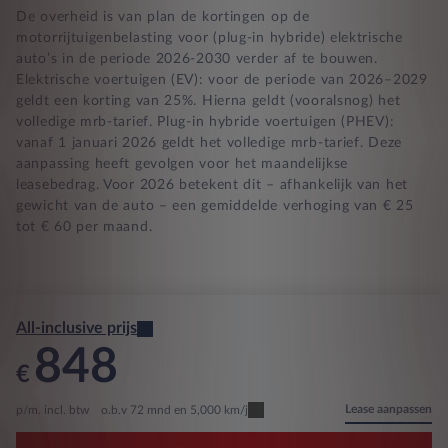
De overheid is van plan de kortingen op de
motorrijtuigenbelasting voor (plug-in hybride) elektrische
auto’s in de periode 2026-2030 verder af te bouwen.
Elektrische voertuigen (EV): voor de periode van 2026–2029
geldt een korting van 25%. Hierna geldt (vooralsnog) het
volledige mrb-tarief. Plug-in hybride voertuigen (PHEV):
vanaf 1 januari 2026 geldt het volledige mrb-tarief. Deze
aanpassing heeft gevolgen voor het maandelijkse
leasebedrag. Voor 2026 betekent dit – afhankelijk van het
gewicht van de auto – een gemiddelde verhoging van € 25
tot € 60 per maand.
All-inclusive prijs
848
€
Lease aanpassen
p/m. incl. btw
o.b.v 72 mnd en 5,000 km/j