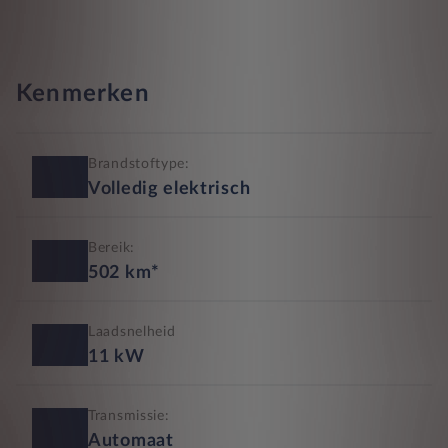
Kenmerken
Brandstoftype:
Volledig elektrisch
Bereik:
502
km*
Laadsnelheid
11
kW
Transmissie:
Automaat