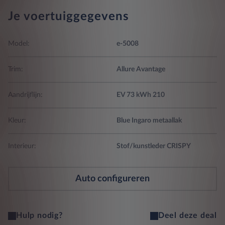
Je voertuiggegevens
Model:
e-5008
Trim:
Allure Avantage
Aandrijflijn:
EV 73 kWh 210
Kleur:
Blue Ingaro metaallak
Interieur:
Stof/kunstleder CRISPY
Auto configureren
Hulp nodig?
Deel deze deal