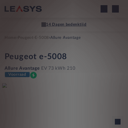
14 Dagen bedenktijd
›
›
›
Home
Peugeot
E-5008
Allure Avantage
Peugeot
e-5008
Allure Avantage
EV 73 kWh 210
Voorraad