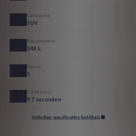
Carrosserie:
SUV
Bagageruimte:
348
L
Deuren:
5
0-100 km/u:
9.7
seconden
Volledige specificaties bekijken