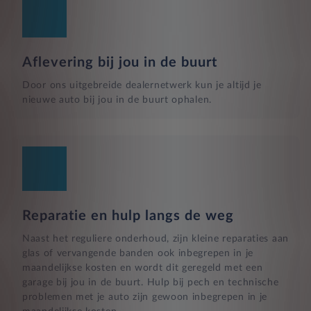
Aflevering bij jou in de buurt
Door ons uitgebreide dealernetwerk kun je altijd je
nieuwe auto bij jou in de buurt ophalen.
Reparatie en hulp langs de weg
Naast het reguliere onderhoud, zijn kleine reparaties aan
glas of vervangende banden ook inbegrepen in je
maandelijkse kosten en wordt dit geregeld met een
garage bij jou in de buurt. Hulp bij pech en technische
problemen met je auto zijn gewoon inbegrepen in je