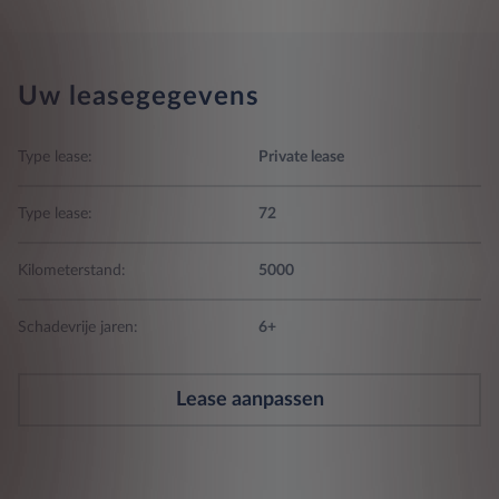
Uw leasegegevens
Type lease:
Private lease
Type lease:
72
Kilometerstand:
5000
Schadevrije jaren:
6+
Lease aanpassen