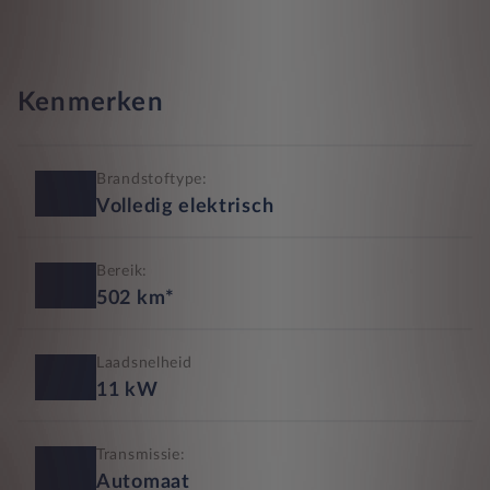
Kenmerken
Brandstoftype:
Volledig elektrisch
Bereik:
502
km*
Laadsnelheid
11
kW
Transmissie:
Automaat