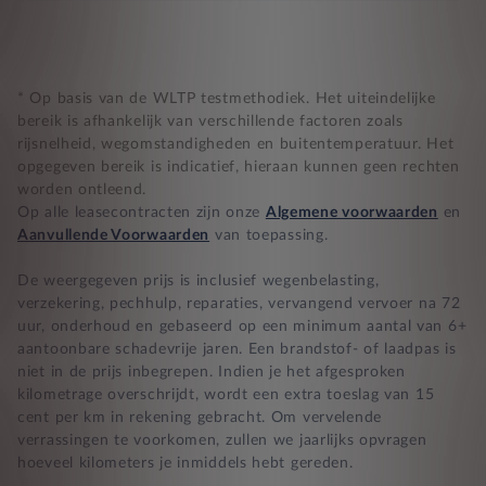
Compleet product zonder verrassingen
Nooit te hoge financiële lasten
* Op basis van de WLTP testmethodiek. Het uiteindelijke
bereik is afhankelijk van verschillende factoren zoals
rijsnelheid, wegomstandigheden en buitentemperatuur. Het
BB 14 dagen bedenktijd
opgegeven bereik is indicatief, hieraan kunnen geen rechten
worden ontleend.
Zekerheid bij klachten
Op alle leasecontracten zijn onze
Algemene voorwaarden
en
Aanvullende Voorwaarden
van toepassing.
De weergegeven prijs is inclusief wegenbelasting,
verzekering, pechhulp, reparaties, vervangend vervoer na 72
uur, onderhoud en gebaseerd op een minimum aantal van 6+
aantoonbare schadevrije jaren. Een brandstof- of laadpas is
niet in de prijs inbegrepen. Indien je het afgesproken
kilometrage overschrijdt, wordt een extra toeslag van 15
cent per km in rekening gebracht. Om vervelende
verrassingen te voorkomen, zullen we jaarlijks opvragen
hoeveel kilometers je inmiddels hebt gereden.