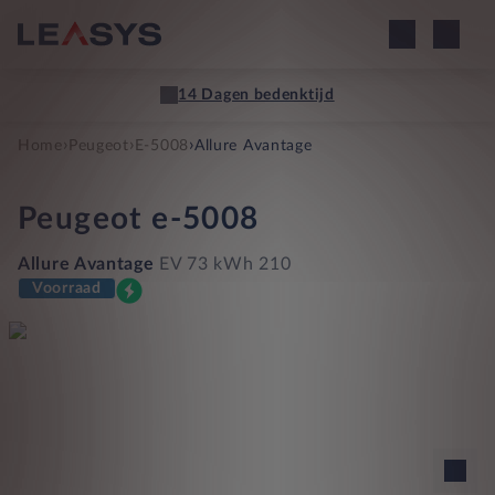
14 Dagen bedenktijd
›
›
›
Home
Peugeot
E-5008
Allure Avantage
Peugeot
e-5008
Allure Avantage
EV 73 kWh 210
Voorraad