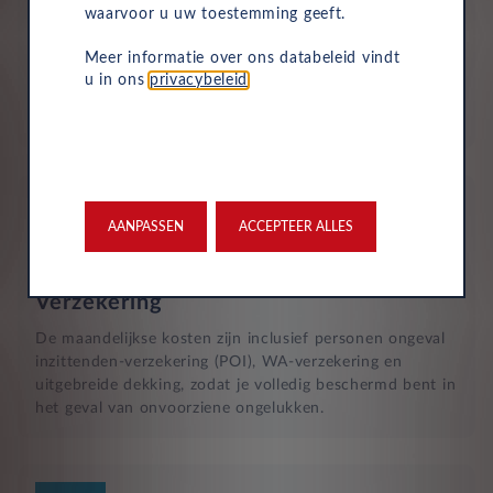
waarvoor u uw toestemming geeft.
Wegenbelasting
Meer informatie over ons databeleid vindt
Motorrijtuigenbelasting is volledig inbegrepen in je
u in ons
privacybeleid
.
maandelijkse kosten, dus je hoeft dit niet zelf te
betalen.
AANPASSEN
ACCEPTEER ALLES
Verzekering
De maandelijkse kosten zijn inclusief personen ongeval
inzittenden-verzekering (POI), WA-verzekering en
uitgebreide dekking, zodat je volledig beschermd bent in
het geval van onvoorziene ongelukken.