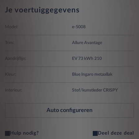
Je voertuiggegevens
Model:
e-5008
Trim:
Allure Avantage
Aandrijflijn:
EV 73 kWh 210
Kleur:
Blue Ingaro metaallak
Interieur:
Stof/kunstleder CRISPY
Auto configureren
Hulp nodig?
Deel deze deal