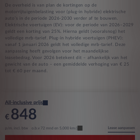
De overheid is van plan de kortingen op de
motorrijtuigenbelasting voor (plug-in hybride) elektrische
auto’s in de periode 2026-2030 verder af te bouwen.
Elektrische voertuigen (EV): voor de periode van 2026–2029
geldt een korting van 25%. Hierna geldt (vooralsnog) het
volledige mrb-tarief. Plug-in hybride voertuigen (PHEV):
vanaf 1 januari 2026 geldt het volledige mrb-tarief. Deze
aanpassing heeft gevolgen voor het maandelijkse
leasebedrag. Voor 2026 betekent dit – afhankelijk van het
gewicht van de auto – een gemiddelde verhoging van € 25
tot € 60 per maand.
All-inclusive prijs
848
€
Lease aanpassen
p/m. incl. btw
o.b.v 72 mnd en 5,000 km/j