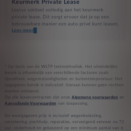
Keurmerk Private Lease
Leasys voldoet volledig aan het keurmerk
private lease. Dit zorgt ervoor dat je op een
betrouwbare manier een auto privé kunt leasen.
Lees meer
Een transparant contract
Compleet product zonder verrassingen
Nooit te hoge financiële lasten
* Op basis van de WLTP testmethodiek. Het uiteindelijke
bereik is afhankelijk van verschillende factoren zoals
rijsnelheid, wegomstandigheden en buitentemperatuur. Het
BB 14 dagen bedenktijd
opgegeven bereik is indicatief, hieraan kunnen geen rechten
worden ontleend.
Zekerheid bij klachten
Op alle leasecontracten zijn onze
Algemene voorwaarden
en
Aanvullende Voorwaarden
van toepassing.
De weergegeven prijs is inclusief wegenbelasting,
verzekering, pechhulp, reparaties, vervangend vervoer na 72
uur, onderhoud en gebaseerd op een minimum aantal van 6