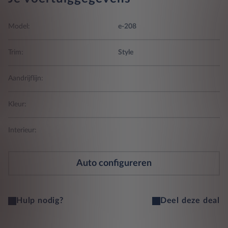
Model:
e-208
Trim:
Style
Aandrijflijn:
Kleur:
Interieur:
Auto configureren
Hulp nodig?
Deel deze deal