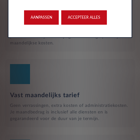
Reparatie en hulp langs de weg
Naast het reguliere onderhoud, zijn kleine reparaties aan
glas of vervangende banden ook inbegrepen in je
AANPASSEN
ACCEPTEER ALLES
maandelijkse kosten en wordt dit geregeld met een
garage bij jou in de buurt. Hulp bij pech en technische
problemen met je auto zijn gewoon inbegrepen in je
maandelijkse kosten.
Vast maandelijks tarief
Geen verrassingen, extra kosten of administratiekosten.
Je maandbedrag is inclusief alle diensten en is
gegarandeerd voor de duur van je termijn.