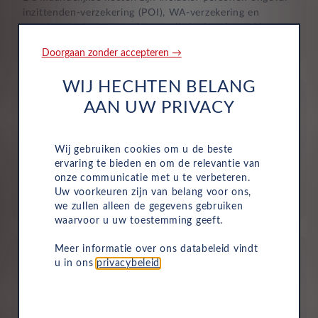
inzittenden-verzekering (POI), WA-verzekering en
uitgebreide dekking, zodat je volledig beschermd bent in
het geval van onvoorziene ongelukken.
Doorgaan zonder accepteren →
WIJ HECHTEN BELANG
AAN UW PRIVACY
Wij gebruiken cookies om u de beste
Aflevering bij jou in de buurt
ervaring te bieden en om de relevantie van
onze communicatie met u te verbeteren.
Door ons uitgebreide dealernetwerk kun je altijd je
Uw voorkeuren zijn van belang voor ons,
nieuwe auto bij jou in de buurt ophalen.
we zullen alleen de gegevens gebruiken
waarvoor u uw toestemming geeft.
Meer informatie over ons databeleid vindt
u in ons
privacybeleid
.