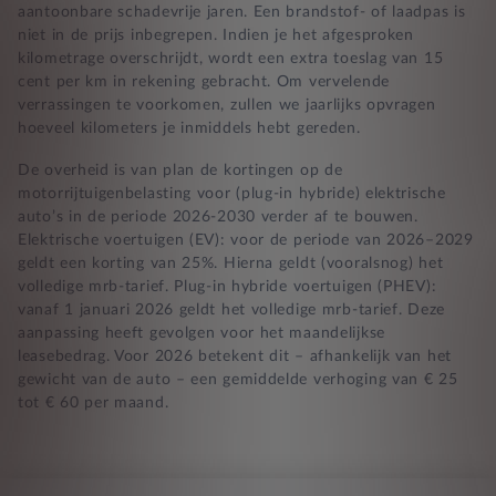
aantoonbare schadevrije jaren. Een brandstof- of laadpas is
niet in de prijs inbegrepen. Indien je het afgesproken
kilometrage overschrijdt, wordt een extra toeslag van 15
cent per km in rekening gebracht. Om vervelende
verrassingen te voorkomen, zullen we jaarlijks opvragen
hoeveel kilometers je inmiddels hebt gereden.
De overheid is van plan de kortingen op de
motorrijtuigenbelasting voor (plug-in hybride) elektrische
auto’s in de periode 2026-2030 verder af te bouwen.
Elektrische voertuigen (EV): voor de periode van 2026–2029
geldt een korting van 25%. Hierna geldt (vooralsnog) het
volledige mrb-tarief. Plug-in hybride voertuigen (PHEV):
vanaf 1 januari 2026 geldt het volledige mrb-tarief. Deze
aanpassing heeft gevolgen voor het maandelijkse
leasebedrag. Voor 2026 betekent dit – afhankelijk van het
gewicht van de auto – een gemiddelde verhoging van € 25
tot € 60 per maand.