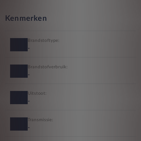
Kenmerken
Brandstoftype:
-
Brandstofverbruik:
-
Uitstoot:
-
Transmissie:
-