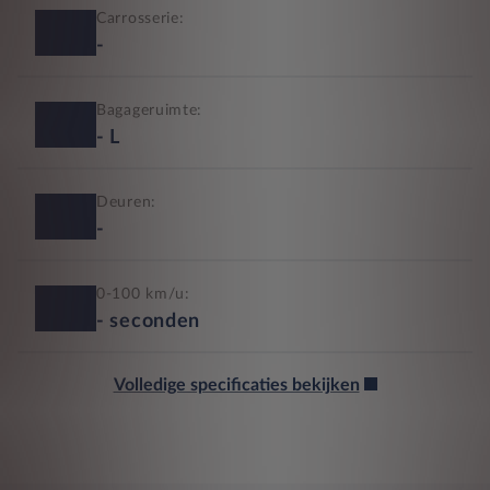
Carrosserie:
-
Bagageruimte:
-
L
Deuren:
-
0-100 km/u:
-
seconden
Volledige specificaties bekijken