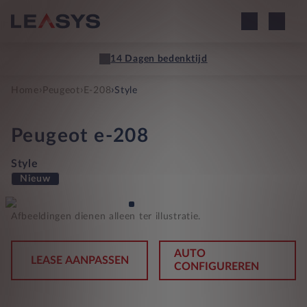
14 Dagen bedenktijd
›
›
›
Home
Peugeot
E-208
Style
Peugeot
e-208
Style
Nieuw
Afbeeldingen dienen alleen ter illustratie.
AUTO
LEASE AANPASSEN
CONFIGUREREN