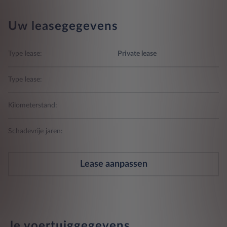
Uw leasegegevens
Type lease:
Private lease
Type lease:
Kilometerstand:
Schadevrije jaren:
Lease aanpassen
Je voertuiggegevens