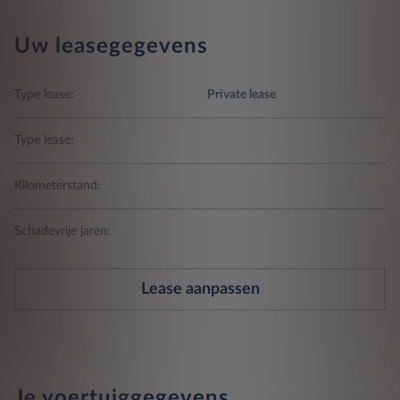
Uw leasegegevens
Type lease:
Private lease
Type lease:
Kilometerstand:
Schadevrije jaren:
Lease aanpassen
Je voertuiggegevens