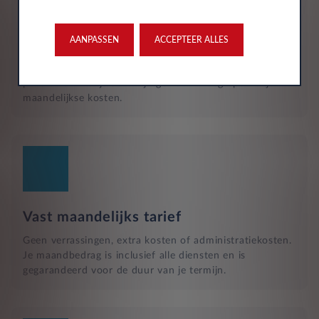
Reparatie en hulp langs de weg
Naast het reguliere onderhoud, zijn kleine reparaties aan
glas of vervangende banden ook inbegrepen in je
AANPASSEN
ACCEPTEER ALLES
maandelijkse kosten en wordt dit geregeld met een
garage bij jou in de buurt. Hulp bij pech en technische
problemen met je auto zijn gewoon inbegrepen in je
maandelijkse kosten.
Vast maandelijks tarief
Geen verrassingen, extra kosten of administratiekosten.
Je maandbedrag is inclusief alle diensten en is
gegarandeerd voor de duur van je termijn.