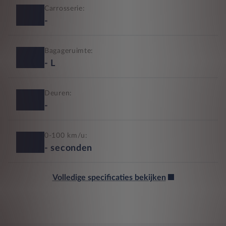
Carrosserie:
-
Bagageruimte:
-
L
Deuren:
-
0-100 km/u:
-
seconden
Volledige specificaties bekijken