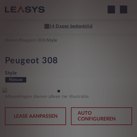
14 Dagen bedenktijd
›
›
›
Home
Peugeot
308
Style
Peugeot
308
Style
Nieuw
Afbeeldingen dienen alleen ter illustratie.
AUTO
LEASE AANPASSEN
CONFIGUREREN