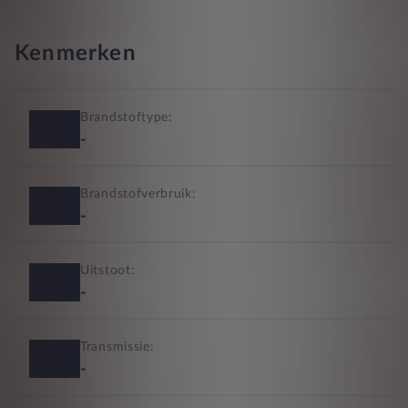
Kenmerken
Brandstoftype:
-
Brandstofverbruik:
-
Uitstoot:
-
Transmissie:
-