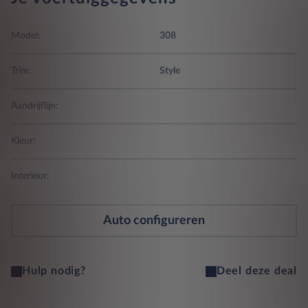
Model:
308
Trim:
Style
Aandrijflijn:
Kleur:
Interieur:
Auto configureren
Hulp nodig?
Deel deze deal