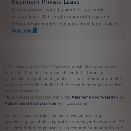
Keurmerk Private Lease
Leasys voldoet volledig aan het keurmerk
private lease. Dit zorgt ervoor dat je op een
betrouwbare manier een auto privé kunt leasen.
Lees meer
Een transparant contract
Compleet product zonder verrassingen
Nooit te hoge financiële lasten
* Op basis van de WLTP testmethodiek. Het uiteindelijke
bereik is afhankelijk van verschillende factoren zoals
rijsnelheid, wegomstandigheden en buitentemperatuur. Het
BB 14 dagen bedenktijd
opgegeven bereik is indicatief, hieraan kunnen geen rechten
worden ontleend.
Zekerheid bij klachten
Op alle leasecontracten zijn onze
Algemene voorwaarden
en
Aanvullende Voorwaarden
van toepassing.
De weergegeven prijs is inclusief wegenbelasting,
verzekering, pechhulp, reparaties, vervangend vervoer na 72
uur, onderhoud en gebaseerd op een minimum aantal van 6