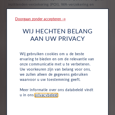
inzittenden-verzekering (POI), WA-verzekering en
uitgebreide dekking, zodat je volledig beschermd bent in
het geval van onvoorziene ongelukken.
Doorgaan zonder accepteren →
WIJ HECHTEN BELANG
AAN UW PRIVACY
Wij gebruiken cookies om u de beste
Aflevering bij jou in de buurt
ervaring te bieden en om de relevantie van
onze communicatie met u te verbeteren.
Door ons uitgebreide dealernetwerk kun je altijd je
Uw voorkeuren zijn van belang voor ons,
nieuwe auto bij jou in de buurt ophalen.
we zullen alleen de gegevens gebruiken
waarvoor u uw toestemming geeft.
Meer informatie over ons databeleid vindt
u in ons
privacybeleid
.