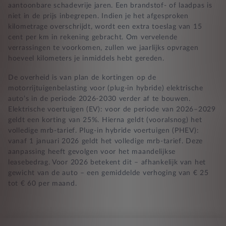
aantoonbare schadevrije jaren. Een brandstof- of laadpas is
niet in de prijs inbegrepen. Indien je het afgesproken
kilometrage overschrijdt, wordt een extra toeslag van 15
cent per km in rekening gebracht. Om vervelende
verrassingen te voorkomen, zullen we jaarlijks opvragen
hoeveel kilometers je inmiddels hebt gereden.
De overheid is van plan de kortingen op de
motorrijtuigenbelasting voor (plug-in hybride) elektrische
auto’s in de periode 2026-2030 verder af te bouwen.
Elektrische voertuigen (EV): voor de periode van 2026–2029
geldt een korting van 25%. Hierna geldt (vooralsnog) het
volledige mrb-tarief. Plug-in hybride voertuigen (PHEV):
vanaf 1 januari 2026 geldt het volledige mrb-tarief. Deze
aanpassing heeft gevolgen voor het maandelijkse
leasebedrag. Voor 2026 betekent dit – afhankelijk van het
gewicht van de auto – een gemiddelde verhoging van € 25
tot € 60 per maand.