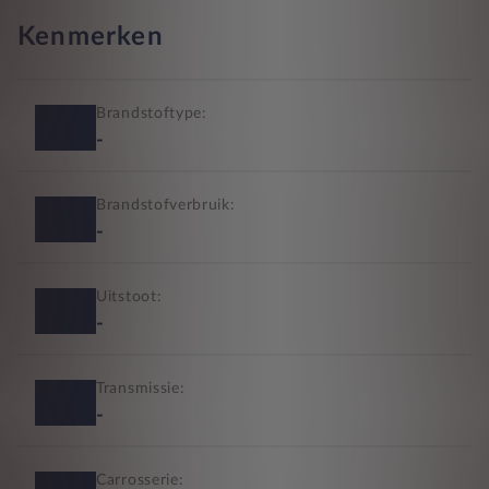
Kenmerken
Brandstoftype:
-
Brandstofverbruik:
-
Uitstoot:
-
Transmissie:
-
Carrosserie: