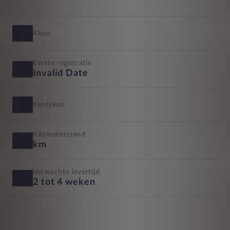
Kleur
Eerste registratie
Invalid Date
Kenteken
Kilometerstand
km
Verwachte levertijd
2 tot 4 weken