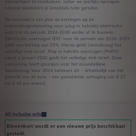
verrassingen te voorkomen, zullen we jaarlijks opvragen
hoeveel kilometers je inmiddels hebt gereden.
De overheid is van plan de kortingen op de
motorrijtuigenbelasting voor (plug-in hybride) elektrische
auto’s in de periode 2026-2030 verder af te bouwen.
Elektrische voertuigen (EV): voor de periode van 2026–2029
geldt een korting van 25%. Hierna geldt (vooralsnog) het
volledige mrb-tarief. Plug-in hybride voertuigen (PHEV):
vanaf 1 januari 2026 geldt het volledige mrb-tarief. Deze
aanpassing heeft gevolgen voor het maandelijkse
leasebedrag. Voor 2026 betekent dit – afhankelijk van het
gewicht van de auto – een gemiddelde verhoging van € 25
tot € 60 per maand.
All-inclusive prijs
Binnenkort wordt er een nieuwe prijs beschikbaar
gesteld.