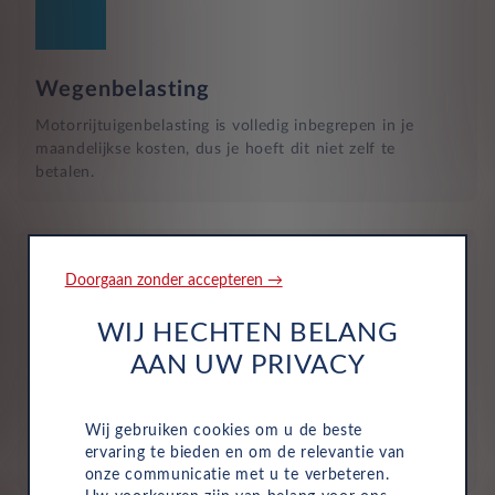
Wegenbelasting
Motorrijtuigenbelasting is volledig inbegrepen in je
maandelijkse kosten, dus je hoeft dit niet zelf te
betalen.
Doorgaan zonder accepteren →
WIJ HECHTEN BELANG
Verzekering
AAN UW PRIVACY
De maandelijkse kosten zijn inclusief personen ongeval
inzittenden-verzekering (POI), WA-verzekering en
Wij gebruiken cookies om u de beste
uitgebreide dekking, zodat je volledig beschermd bent in
ervaring te bieden en om de relevantie van
het geval van onvoorziene ongelukken.
onze communicatie met u te verbeteren.