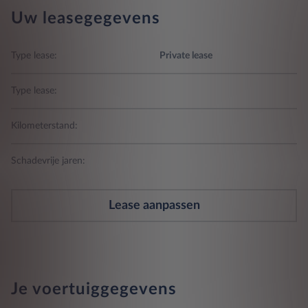
Uw leasegegevens
Type lease:
Private lease
Type lease:
Kilometerstand:
Schadevrije jaren:
Lease aanpassen
Je voertuiggegevens