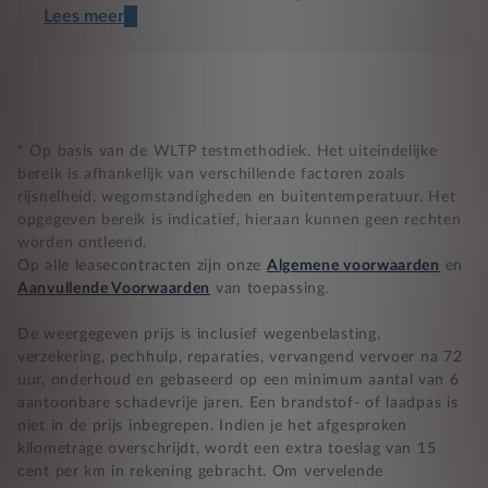
Lees meer
Een transparant contract
Compleet product zonder verrassingen
Nooit te hoge financiële lasten
* Op basis van de WLTP testmethodiek. Het uiteindelijke
bereik is afhankelijk van verschillende factoren zoals
rijsnelheid, wegomstandigheden en buitentemperatuur. Het
BB 14 dagen bedenktijd
opgegeven bereik is indicatief, hieraan kunnen geen rechten
worden ontleend.
Zekerheid bij klachten
Op alle leasecontracten zijn onze
Algemene voorwaarden
en
Aanvullende Voorwaarden
van toepassing.
De weergegeven prijs is inclusief wegenbelasting,
verzekering, pechhulp, reparaties, vervangend vervoer na 72
uur, onderhoud en gebaseerd op een minimum aantal van 6
aantoonbare schadevrije jaren. Een brandstof- of laadpas is
niet in de prijs inbegrepen. Indien je het afgesproken
kilometrage overschrijdt, wordt een extra toeslag van 15
cent per km in rekening gebracht. Om vervelende