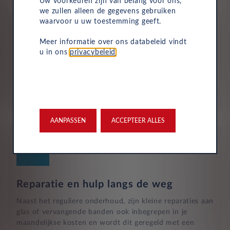
Uw voorkeuren zijn van belang voor ons,
we zullen alleen de gegevens gebruiken
waarvoor u uw toestemming geeft.
Meer informatie over ons databeleid vindt
u in ons
privacybeleid
.
Aflevering bij jou in de buurt
Door ons uitgebreide dealernetwerk kun je altijd je
nieuwe auto bij jou in de buurt ophalen.
AANPASSEN
ACCEPTEER ALLES
Reparatie en hulp langs de weg
Naast het reguliere onderhoud, zijn kleine reparaties aan
glas of vervangende banden ook inbegrepen in je
maandelijkse kosten en wordt dit geregeld met een