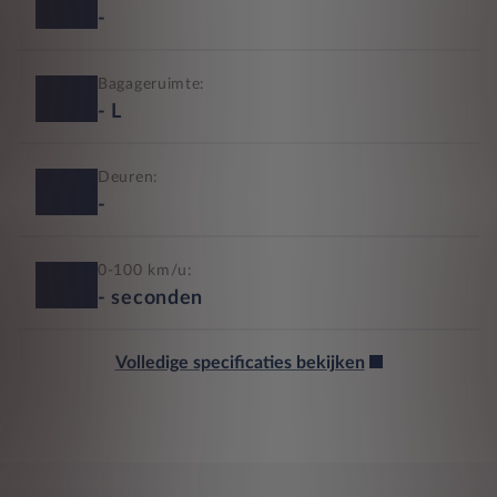
-
Bagageruimte:
-
L
Deuren:
-
0-100 km/u:
-
seconden
Volledige specificaties bekijken