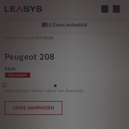
14 Dagen bedenktijd
›
›
›
Home
Peugeot
208
Style
Peugeot
208
Style
Occasion
Afbeeldingen dienen alleen ter illustratie.
LEASE AANPASSEN