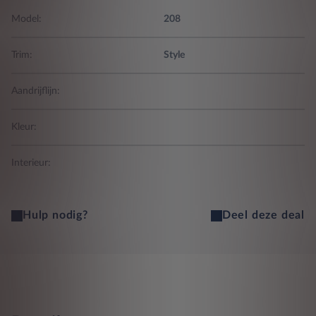
Model:
208
Trim:
Style
Aandrijflijn:
Kleur:
Interieur:
Hulp nodig?
Deel deze deal